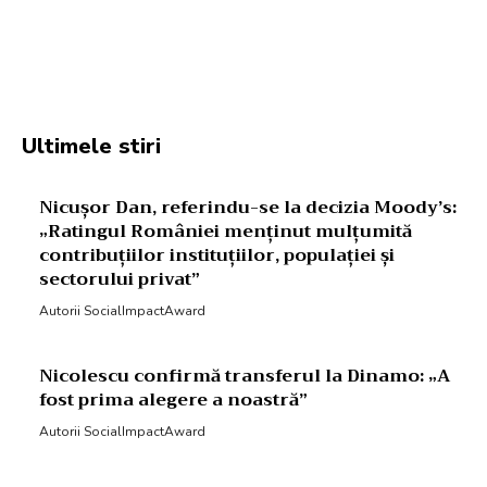
Facebook
Twitter
Pinterest
W
Ultimele stiri
Nicușor Dan, referindu-se la decizia Moody’s:
„Ratingul României menținut mulțumită
contribuțiilor instituțiilor, populației și
sectorului privat”
Autorii SocialImpactAward
Nicolescu confirmă transferul la Dinamo: „A
fost prima alegere a noastră”
Autorii SocialImpactAward