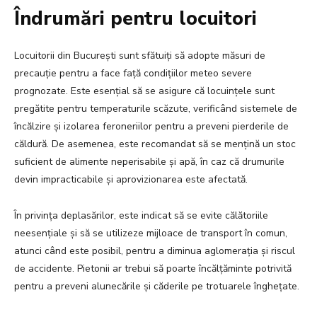
Îndrumări pentru locuitori
Locuitorii din București sunt sfătuiți să adopte măsuri de
precauție pentru a face față condițiilor meteo severe
prognozate. Este esențial să se asigure că locuințele sunt
pregătite pentru temperaturile scăzute, verificând sistemele de
încălzire și izolarea feroneriilor pentru a preveni pierderile de
căldură. De asemenea, este recomandat să se mențină un stoc
suficient de alimente neperisabile și apă, în caz că drumurile
devin impracticabile și aprovizionarea este afectată.
În privința deplasărilor, este indicat să se evite călătoriile
neesențiale și să se utilizeze mijloace de transport în comun,
atunci când este posibil, pentru a diminua aglomerația și riscul
de accidente. Pietonii ar trebui să poarte încălțăminte potrivită
pentru a preveni alunecările și căderile pe trotuarele înghețate.