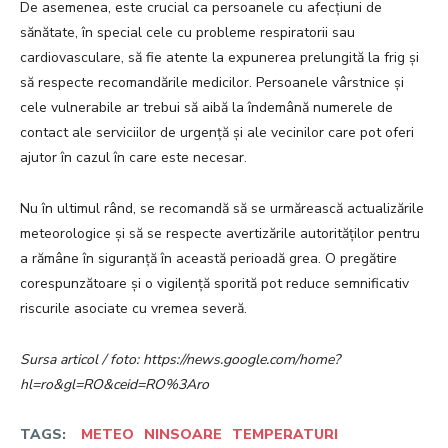
De asemenea, este crucial ca persoanele cu afecțiuni de
sănătate, în special cele cu probleme respiratorii sau
cardiovasculare, să fie atente la expunerea prelungită la frig și
să respecte recomandările medicilor. Persoanele vârstnice și
cele vulnerabile ar trebui să aibă la îndemână numerele de
contact ale serviciilor de urgență și ale vecinilor care pot oferi
ajutor în cazul în care este necesar.
Nu în ultimul rând, se recomandă să se urmărească actualizările
meteorologice și să se respecte avertizările autorităților pentru
a rămâne în siguranță în această perioadă grea. O pregătire
corespunzătoare și o vigilență sporită pot reduce semnificativ
riscurile asociate cu vremea severă.
Sursa articol / foto: https://news.google.com/home?
hl=ro&gl=RO&ceid=RO%3Aro
TAGS:
METEO
NINSOARE
TEMPERATURI