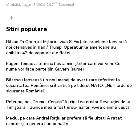
C
sâmbătă, august 8, 2026
24.7
București
Stiri populare
Război în Orientul Mijlociu, ziua 8: Forțele israeliene lansează
noi ofensives în Iran / Trump: Operațiunile americane au
anihilat 42 de vapoare ale flotei...
Eugen Tomac a terminat lista miniștrilor care vor veni. Ce
nume vor face parte din Guvern (surse)
Băsescu lansează un nou mesaj de avertizare referitor la
securitatea României și îl critică pe liderul NATO: „Nu îi arde de
siguranța României”
Pelerinaj pe „Drumul Cenușii” în cinstea eroilor Revoluției de la
Timișoara: „Bunica mea a fost erou-martir. Avea o inimă vastă”
Meciul pe care Andrei Rațiu ar prefera să fie uitat! A ratat
uimitor și a generat un penalty.