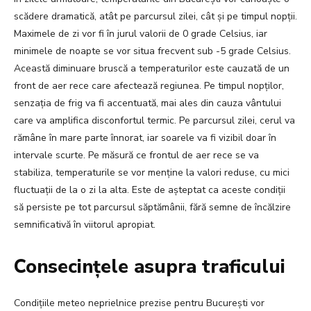
scădere dramatică, atât pe parcursul zilei, cât și pe timpul nopții.
Maximele de zi vor fi în jurul valorii de 0 grade Celsius, iar
minimele de noapte se vor situa frecvent sub -5 grade Celsius.
Această diminuare bruscă a temperaturilor este cauzată de un
front de aer rece care afectează regiunea. Pe timpul nopților,
senzația de frig va fi accentuată, mai ales din cauza vântului
care va amplifica disconfortul termic. Pe parcursul zilei, cerul va
rămâne în mare parte înnorat, iar soarele va fi vizibil doar în
intervale scurte. Pe măsură ce frontul de aer rece se va
stabiliza, temperaturile se vor menține la valori reduse, cu mici
fluctuații de la o zi la alta. Este de așteptat ca aceste condiții
să persiste pe tot parcursul săptămânii, fără semne de încălzire
semnificativă în viitorul apropiat.
Consecințele asupra traficului
Condițiile meteo neprielnice prezise pentru București vor