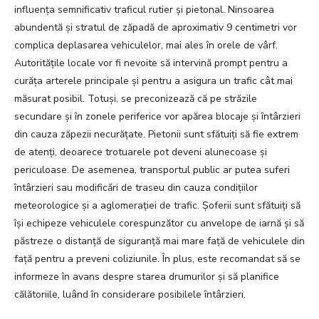
influența semnificativ traficul rutier și pietonal. Ninsoarea
abundentă și stratul de zăpadă de aproximativ 9 centimetri vor
complica deplasarea vehiculelor, mai ales în orele de vârf.
Autoritățile locale vor fi nevoite să intervină prompt pentru a
curăța arterele principale și pentru a asigura un trafic cât mai
măsurat posibil. Totuși, se preconizează că pe străzile
secundare și în zonele periferice vor apărea blocaje și întârzieri
din cauza zăpezii necurățate. Pietonii sunt sfătuiți să fie extrem
de atenți, deoarece trotuarele pot deveni alunecoase și
periculoase. De asemenea, transportul public ar putea suferi
întârzieri sau modificări de traseu din cauza condițiilor
meteorologice și a aglomerației de trafic. Șoferii sunt sfătuiți să
își echipeze vehiculele corespunzător cu anvelope de iarnă și să
păstreze o distanță de siguranță mai mare față de vehiculele din
față pentru a preveni coliziunile. În plus, este recomandat să se
informeze în avans despre starea drumurilor și să planifice
călătoriile, luând în considerare posibilele întârzieri.