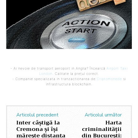
- Ai nevoie de transport aeroport in Anglia? Încearcă
Airport Taxi
London
. Calitate la prețul corect.
- Companie specializata in tranzactionarea de
Criptomonede
si
infrastructura blockchain.
Articolul precedent
Articolul următor
Inter câștigă la
Harta
Cremona și își
criminalității
mărește distanța
din București: