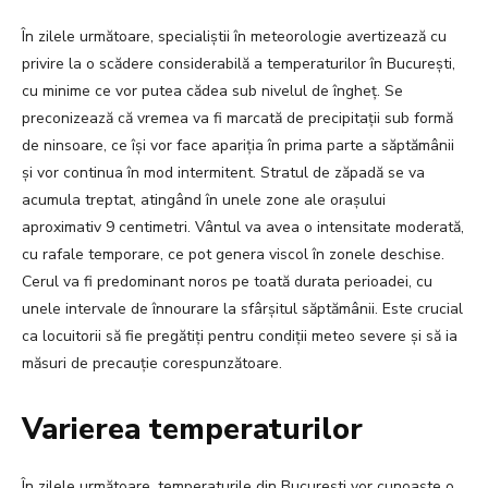
În zilele următoare, specialiștii în meteorologie avertizează cu
privire la o scădere considerabilă a temperaturilor în București,
cu minime ce vor putea cădea sub nivelul de îngheț. Se
preconizează că vremea va fi marcată de precipitații sub formă
de ninsoare, ce își vor face apariția în prima parte a săptămânii
și vor continua în mod intermitent. Stratul de zăpadă se va
acumula treptat, atingând în unele zone ale orașului
aproximativ 9 centimetri. Vântul va avea o intensitate moderată,
cu rafale temporare, ce pot genera viscol în zonele deschise.
Cerul va fi predominant noros pe toată durata perioadei, cu
unele intervale de înnourare la sfârșitul săptămânii. Este crucial
ca locuitorii să fie pregătiți pentru condiții meteo severe și să ia
măsuri de precauție corespunzătoare.
Varierea temperaturilor
În zilele următoare, temperaturile din București vor cunoaște o