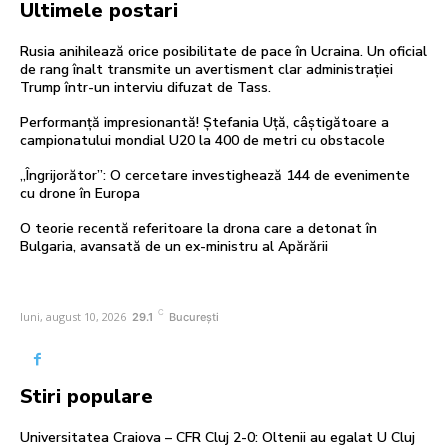
Ultimele postari
Rusia anihilează orice posibilitate de pace în Ucraina. Un oficial
de rang înalt transmite un avertisment clar administrației
Trump într-un interviu difuzat de Tass.
Performanță impresionantă! Ștefania Uță, câștigătoare a
campionatului mondial U20 la 400 de metri cu obstacole
„Îngrijorător”: O cercetare investighează 144 de evenimente
cu drone în Europa
O teorie recentă referitoare la drona care a detonat în
Bulgaria, avansată de un ex-ministru al Apărării
C
luni, august 10, 2026
29.1
București
Stiri populare
Universitatea Craiova – CFR Cluj 2-0: Oltenii au egalat U Cluj