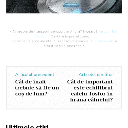
- Ai nevoie de transport aeroport in Anglia? Încearcă
Airport Taxi
London
. Calitate la prețul corect.
- Companie specializata in tranzactionarea de
Criptomonede
si
infrastructura blockchain.
Articolul precedent
Articolul următor
Cât de înalt
Cât de important
trebuie să fie un
este echilibrul
coș de fum?
calciu-fosfor în
hrana câinelui?
Ultimele stiri