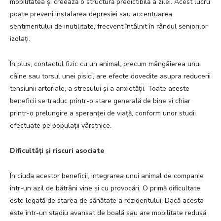
mobilitatea și creează o structură predictibilă a zilei. Acest lucru
poate preveni instalarea depresiei sau accentuarea
sentimentului de inutilitate, frecvent întâlnit în rândul seniorilor
izolați.
În plus, contactul fizic cu un animal, precum mângâierea unui
câine sau torsul unei pisici, are efecte dovedite asupra reducerii
tensiunii arteriale, a stresului și a anxietății. Toate aceste
beneficii se traduc printr-o stare generală de bine și chiar
printr-o prelungire a speranței de viață, conform unor studii
efectuate pe populații vârstnice.
Dificultăți și riscuri asociate
În ciuda acestor beneficii, integrarea unui animal de companie
într-un azil de bătrâni vine și cu provocări. O primă dificultate
este legată de starea de sănătate a rezidentului. Dacă acesta
este într-un stadiu avansat de boală sau are mobilitate redusă,