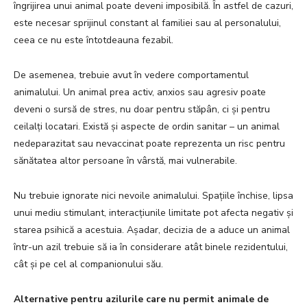
îngrijirea unui animal poate deveni imposibilă. În astfel de cazuri,
este necesar sprijinul constant al familiei sau al personalului,
ceea ce nu este întotdeauna fezabil.
De asemenea, trebuie avut în vedere comportamentul
animalului. Un animal prea activ, anxios sau agresiv poate
deveni o sursă de stres, nu doar pentru stăpân, ci și pentru
ceilalți locatari. Există și aspecte de ordin sanitar – un animal
nedeparazitat sau nevaccinat poate reprezenta un risc pentru
sănătatea altor persoane în vârstă, mai vulnerabile.
Nu trebuie ignorate nici nevoile animalului. Spațiile închise, lipsa
unui mediu stimulant, interacțiunile limitate pot afecta negativ și
starea psihică a acestuia. Așadar, decizia de a aduce un animal
într-un azil trebuie să ia în considerare atât binele rezidentului,
cât și pe cel al companionului său.
Alternative pentru azilurile care nu permit animale de