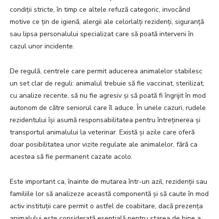
condiții stricte, în timp ce altele refuză categoric, invocând
motive ce țin de igienă, alergii ale celorlalți rezidenți, siguranță
sau lipsa personalului specializat care să poată interveni în
cazul unor incidente.
De regulă, centrele care permit aducerea animalelor stabilesc
un set clar de reguli: animalul trebuie să fie vaccinat, sterilizat,
cu analize recente, să nu fie agresiv și să poată fi îngrijit în mod
autonom de către seniorul care îl aduce. În unele cazuri, rudele
rezidentului își asumă responsabilitatea pentru întreținerea și
transportul animalului la veterinar. Există și azile care oferă
doar posibilitatea unor vizite regulate ale animalelor, fără ca
acestea să fie permanent cazate acolo.
Este important ca, înainte de mutarea într-un azil, rezidenții sau
familiile lor să analizeze această componentă și să caute în mod
activ instituții care permit o astfel de coabitare, dacă prezența
animalului este considerată esențială pentru starea de bine a