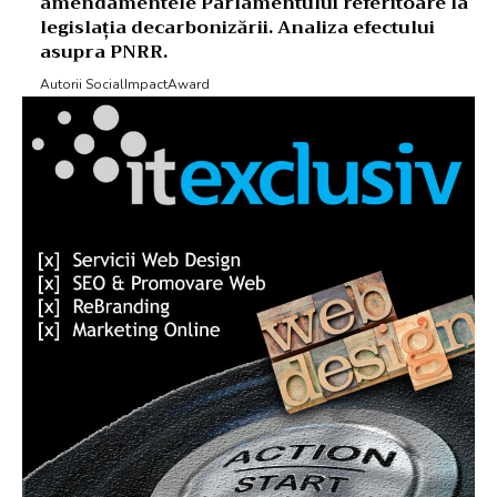
amendamentele Parlamentului referitoare la
legislația decarbonizării. Analiza efectului
asupra PNRR.
Autorii SocialImpactAward