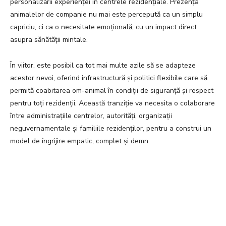
personalizării experienței în centrele rezidențiale. Prezența
animalelor de companie nu mai este percepută ca un simplu
capriciu, ci ca o necesitate emoțională, cu un impact direct
asupra sănătății mintale.
În viitor, este posibil ca tot mai multe azile să se adapteze
acestor nevoi, oferind infrastructură și politici flexibile care să
permită coabitarea om-animal în condiții de siguranță și respect
pentru toți rezidenții. Această tranziție va necesita o colaborare
între administrațiile centrelor, autorități, organizații
neguvernamentale și familiile rezidenților, pentru a construi un
model de îngrijire empatic, complet și demn.
Facebook
Twitter
Pinterest
W