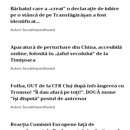
Bărbatul care a „creat” o declarație de iubire
pe o stâncă de pe Transfăgărășan a fost
identificat…
Autorii SocialImpactAward
Aparatură de perturbare din China, accesibilă
online, folosită în „jaful secolului” de la
Timișoara
Autorii SocialImpactAward
Folha, OUT de la CFR Cluj după înfrângerea cu
Tromso! ”Îi dau afară pe toți!”. DOUĂ nume
”își dispută” postul de antrenor
Autorii SocialImpactAward
Reacția Comisiei Europene față de