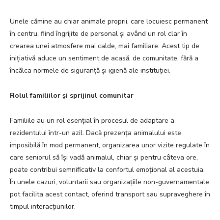
Unele cămine au chiar animale proprii, care locuiesc permanent
în centru, fiind îngrijite de personal și având un rol clar în
crearea unei atmosfere mai calde, mai familiare. Acest tip de
inițiativă aduce un sentiment de acasă, de comunitate, fără a
încălca normele de siguranță și igienă ale instituției.
Rolul familiilor și sprijinul comunitar
Familiile au un rol esențial în procesul de adaptare a
rezidentului într-un azil. Dacă prezența animalului este
imposibilă în mod permanent, organizarea unor vizite regulate în
care seniorul să își vadă animalul, chiar și pentru câteva ore,
poate contribui semnificativ la confortul emoțional al acestuia.
În unele cazuri, voluntarii sau organizațiile non-guvernamentale
pot facilita acest contact, oferind transport sau supraveghere în
timpul interacțiunilor.