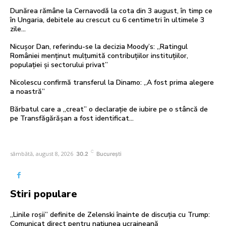
Dunărea rămâne la Cernavodă la cota din 3 august, în timp ce
în Ungaria, debitele au crescut cu 6 centimetri în ultimele 3
zile...
Nicușor Dan, referindu-se la decizia Moody’s: „Ratingul
României menținut mulțumită contribuțiilor instituțiilor,
populației și sectorului privat”
Nicolescu confirmă transferul la Dinamo: „A fost prima alegere
a noastră”
Bărbatul care a „creat” o declarație de iubire pe o stâncă de
pe Transfăgărășan a fost identificat…
C
sâmbătă, august 8, 2026
30.2
București
Stiri populare
„Linile roșii” definite de Zelenski înainte de discuția cu Trump:
Comunicat direct pentru națiunea ucraineană