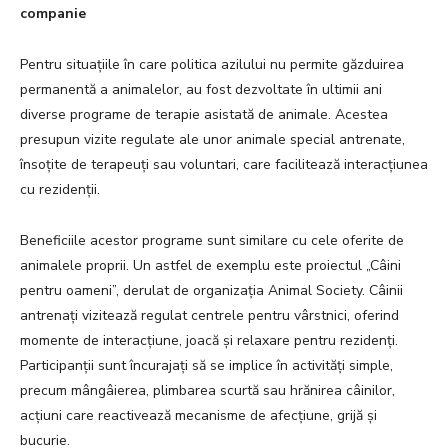
companie
Pentru situațiile în care politica azilului nu permite găzduirea
permanentă a animalelor, au fost dezvoltate în ultimii ani
diverse programe de terapie asistată de animale. Acestea
presupun vizite regulate ale unor animale special antrenate,
însoțite de terapeuți sau voluntari, care facilitează interacțiunea
cu rezidenții.
Beneficiile acestor programe sunt similare cu cele oferite de
animalele proprii. Un astfel de exemplu este proiectul „Câini
pentru oameni”, derulat de organizația Animal Society. Câinii
antrenați vizitează regulat centrele pentru vârstnici, oferind
momente de interacțiune, joacă și relaxare pentru rezidenți.
Participanții sunt încurajați să se implice în activități simple,
precum mângâierea, plimbarea scurtă sau hrănirea câinilor,
acțiuni care reactivează mecanisme de afecțiune, grijă și
bucurie.