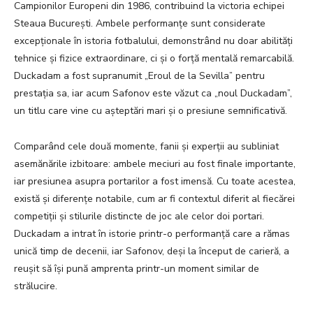
Campionilor Europeni din 1986, contribuind la victoria echipei
Steaua București. Ambele performanțe sunt considerate
excepționale în istoria fotbalului, demonstrând nu doar abilități
tehnice și fizice extraordinare, ci și o forță mentală remarcabilă.
Duckadam a fost supranumit „Eroul de la Sevilla” pentru
prestația sa, iar acum Safonov este văzut ca „noul Duckadam”,
un titlu care vine cu așteptări mari și o presiune semnificativă.
Comparând cele două momente, fanii și experții au subliniat
asemănările izbitoare: ambele meciuri au fost finale importante,
iar presiunea asupra portarilor a fost imensă. Cu toate acestea,
există și diferențe notabile, cum ar fi contextul diferit al fiecărei
competiții și stilurile distincte de joc ale celor doi portari.
Duckadam a intrat în istorie printr-o performanță care a rămas
unică timp de decenii, iar Safonov, deși la început de carieră, a
reușit să își pună amprenta printr-un moment similar de
strălucire.