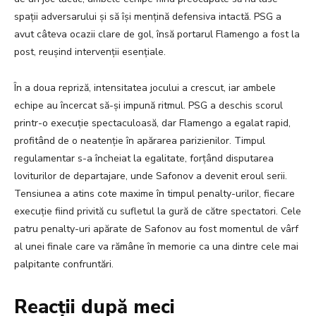
spații adversarului și să își mențină defensiva intactă. PSG a
avut câteva ocazii clare de gol, însă portarul Flamengo a fost la
post, reușind intervenții esențiale.
În a doua repriză, intensitatea jocului a crescut, iar ambele
echipe au încercat să-și impună ritmul. PSG a deschis scorul
printr-o execuție spectaculoasă, dar Flamengo a egalat rapid,
profitând de o neatenție în apărarea parizienilor. Timpul
regulamentar s-a încheiat la egalitate, forțând disputarea
loviturilor de departajare, unde Safonov a devenit eroul serii.
Tensiunea a atins cote maxime în timpul penalty-urilor, fiecare
execuție fiind privită cu sufletul la gură de către spectatori. Cele
patru penalty-uri apărate de Safonov au fost momentul de vârf
al unei finale care va rămâne în memorie ca una dintre cele mai
palpitante confruntări.
Reacții după meci