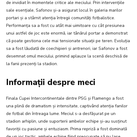
de invidiat în momentele critice ale meciului. Prin intervențiile
sale esențiale, Safonov și-a asigurat locul în galeria marilor
portari și a stârnit atenția întregii comunități fotbalistice.
Performanța sa a fost cu atât mai uimitoare cu cât presiunea
unui astfel de joc este enormă, iar tânărul portar a demonstrat
că poate gestiona cele mai tensionate situații pe teren. Evoluția
sa a fost lăudată de coechipieri și antrenori, iar Safonov a fost
desemnat omul meciului, primind aplauze la scenă deschisă de
la fanii prezenți la stadion.
Informații despre meci
Finala Cupei Intercontinentale dintre PSG și Flamengo a fost
una plină de dramatism și intensitate, captivând atenția fanilor
de fotbal din întreaga lume. Meciul s-a desfășurat pe un
stadion arhiplin, unde suporterii ambelor echipe și-au susținut
favoriții cu pasiune și entuziasm. Prima repriză a fost dominată
de un joc tactic, ambele echipe fiind preocupate să nu lase