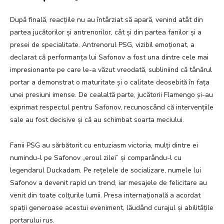
După finală, reacțiile nu au întârziat să apară, venind atât din
partea jucătorilor și antrenorilor, cât și din partea fanilor și a
presei de specialitate. Antrenorul PSG, vizibil emoționat, a
declarat că performanța lui Safonov a fost una dintre cele mai
impresionante pe care le-a văzut vreodată, subliniind că tânărul
portar a demonstrat o maturitate și o calitate deosebită în fața
unei presiuni imense. De cealaltă parte, jucătorii Flamengo și-au
exprimat respectul pentru Safonov, recunoscând că intervențiile
sale au fost decisive și că au schimbat soarta meciului.
Fanii PSG au sărbătorit cu entuziasm victoria, mulți dintre ei
numindu-l pe Safonov „eroul zilei” și comparându-l cu
legendarul Duckadam. Pe rețelele de socializare, numele lui
Safonov a devenit rapid un trend, iar mesajele de felicitare au
venit din toate colțurile lumii. Presa internațională a acordat
spații generoase acestui eveniment, lăudând curajul și abilitățile
portarului rus.