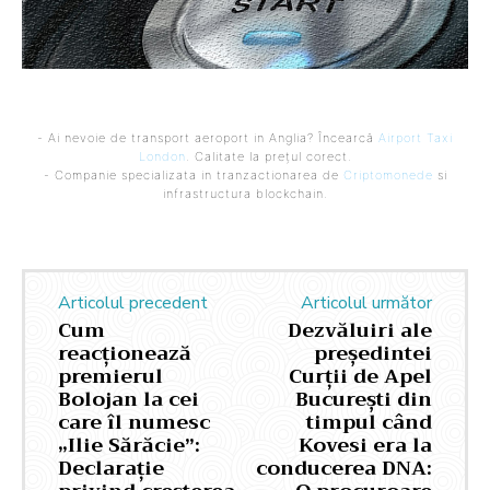
- Ai nevoie de transport aeroport in Anglia? Încearcă
Airport Taxi
London
. Calitate la prețul corect.
- Companie specializata in tranzactionarea de
Criptomonede
si
infrastructura blockchain.
Articolul precedent
Articolul următor
Cum
Dezvăluiri ale
reacționează
președintei
premierul
Curții de Apel
Bolojan la cei
București din
care îl numesc
timpul când
„Ilie Sărăcie”:
Kovesi era la
Declarație
conducerea DNA: