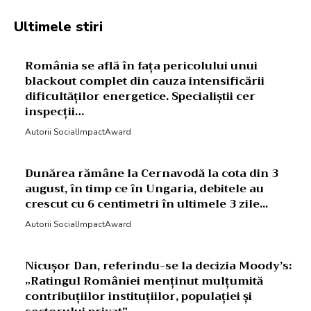
Ultimele stiri
România se află în fața pericolului unui
blackout complet din cauza intensificării
dificultăților energetice. Specialiștii cer
inspecții…
Autorii SocialImpactAward
Dunărea rămâne la Cernavodă la cota din 3
august, în timp ce în Ungaria, debitele au
crescut cu 6 centimetri în ultimele 3 zile...
Autorii SocialImpactAward
Nicușor Dan, referindu-se la decizia Moody’s:
„Ratingul României menținut mulțumită
contribuțiilor instituțiilor, populației și