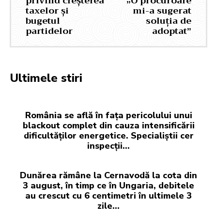
privind creșterea
„O procuroare
taxelor și
mi-a sugerat
bugetul
soluția de
partidelor
adoptat”
Ultimele stiri
România se află în fața pericolului unui
blackout complet din cauza intensificării
dificultăților energetice. Specialiștii cer
inspecții…
Dunărea rămâne la Cernavodă la cota din
3 august, în timp ce în Ungaria, debitele
au crescut cu 6 centimetri în ultimele 3
zile...