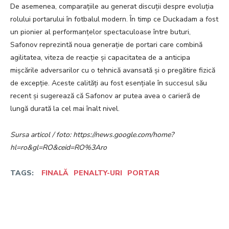
De asemenea, comparațiile au generat discuții despre evoluția
rolului portarului în fotbalul modern. În timp ce Duckadam a fost
un pionier al performanțelor spectaculoase între buturi,
Safonov reprezintă noua generație de portari care combină
agilitatea, viteza de reacție și capacitatea de a anticipa
mișcările adversarilor cu o tehnică avansată și o pregătire fizică
de excepție. Aceste calități au fost esențiale în succesul său
recent și sugerează că Safonov ar putea avea o carieră de
lungă durată la cel mai înalt nivel.
Sursa articol / foto: https://news.google.com/home?
hl=ro&gl=RO&ceid=RO%3Aro
TAGS:
FINALĂ
PENALTY-URI
PORTAR
Facebook
Twitter
Pinterest
W