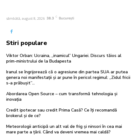
C
sâmbătă, august 8, 2026
38.3
București
Stiri populare
Viktor Orban: Ucraina, „inamicul” Ungariei. Discurs tăios al
prim-ministrului de la Budapesta
Iranul se îngrijorează că o agresiune din partea SUA ar putea
genera noi manifestații și ar pune în pericol regimul: „Zidul fricii
s-a prăbușit”...
Abordarea Open Source – cum transformă tehnologia și
inovația
Credit ipotecar sau credit Prima Casă? Ce îți recomandă
brokerul și de ce?
Meteorologii anticipă un alt val de frig și ninsori în cea mai
mare parte a țării. Când va deveni vremea mai caldă?