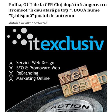
Folha, OUT de la CFR Cluj după înfrângerea cu
Tromso! ”Îi dau afară pe toți!”. DOUĂ nume
”își dispută” postul de antrenor
Autorii SocialImpactAward