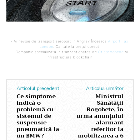
- Ai nevoie de transport aeroport in Anglia? Încearcă
Airport Taxi
London
. Calitate la prețul corect.
- Companie specializata in tranzactionarea de
Criptomonede
si
infrastructura blockchain.
Articolul precedent
Articolul următor
Ce simptome
Ministrul
indică o
Sănătății
problemă cu
Rogobete, în
sistemul de
urma anunțului
suspensie
alarmant
pneumatică la
referitor la
un BMW?
mobilizarea a 6