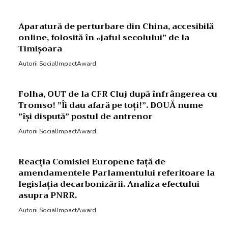
Aparatură de perturbare din China, accesibilă
online, folosită în „jaful secolului” de la
Timișoara
Autorii SocialImpactAward
Folha, OUT de la CFR Cluj după înfrângerea cu
Tromso! ”Îi dau afară pe toți!”. DOUĂ nume
”își dispută” postul de antrenor
Autorii SocialImpactAward
Reacția Comisiei Europene față de
amendamentele Parlamentului referitoare la
legislația decarbonizării. Analiza efectului
asupra PNRR.
Autorii SocialImpactAward