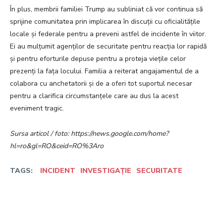
În plus, membrii familiei Trump au subliniat că vor continua să
sprijine comunitatea prin implicarea în discuții cu oficialitățile
locale și federale pentru a preveni astfel de incidente în viitor.
Ei au mulțumit agenților de securitate pentru reacția lor rapidă
și pentru eforturile depuse pentru a proteja viețile celor
prezenți la fața locului. Familia a reiterat angajamentul de a
colabora cu anchetatorii și de a oferi tot suportul necesar
pentru a clarifica circumstanțele care au dus la acest
eveniment tragic.
Sursa articol / foto: https://news.google.com/home?
hl=ro&gl=RO&ceid=RO%3Aro
TAGS:
INCIDENT
INVESTIGAȚIE
SECURITATE
Facebook
Twitter
Pinterest
W