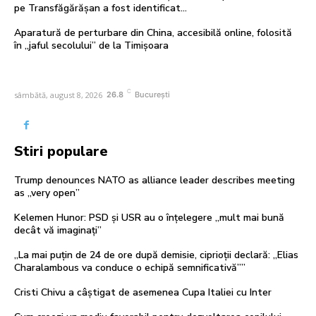
pe Transfăgărășan a fost identificat…
Aparatură de perturbare din China, accesibilă online, folosită
în „jaful secolului” de la Timișoara
C
sâmbătă, august 8, 2026
26.8
București
Stiri populare
Trump denounces NATO as alliance leader describes meeting
as „very open”
Kelemen Hunor: PSD și USR au o înțelegere „mult mai bună
decât vă imaginați”
„La mai puțin de 24 de ore după demisie, ciprioții declară: „Elias
Charalambous va conduce o echipă semnificativă””
Cristi Chivu a câștigat de asemenea Cupa Italiei cu Inter