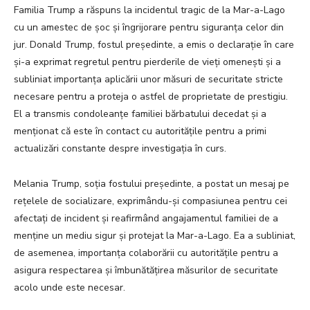
Familia Trump a răspuns la incidentul tragic de la Mar-a-Lago
cu un amestec de șoc și îngrijorare pentru siguranța celor din
jur. Donald Trump, fostul președinte, a emis o declarație în care
și-a exprimat regretul pentru pierderile de vieți omenești și a
subliniat importanța aplicării unor măsuri de securitate stricte
necesare pentru a proteja o astfel de proprietate de prestigiu.
El a transmis condoleanțe familiei bărbatului decedat și a
menționat că este în contact cu autoritățile pentru a primi
actualizări constante despre investigația în curs.
Melania Trump, soția fostului președinte, a postat un mesaj pe
rețelele de socializare, exprimându-și compasiunea pentru cei
afectați de incident și reafirmând angajamentul familiei de a
menține un mediu sigur și protejat la Mar-a-Lago. Ea a subliniat,
de asemenea, importanța colaborării cu autoritățile pentru a
asigura respectarea și îmbunătățirea măsurilor de securitate
acolo unde este necesar.