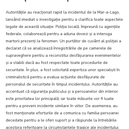
Autoritățile au reacționat rapid la incidentul de la Mar-a-Lago,
lansând imediat o investigație pentru a clarifica toate aspectele
legate de această situație. Poliția locală, împreună cu agențiile
federale, colaborează pentru a aduna dovezi și a interoga
martorii prezenți la fenomen. Un purtător de cuvânt al poliției a
declarat că se analizează înregistrările de pe camerele de
supraveghere pentru a reconstitui desfășurarea evenimentelor
și a stabili dacă au fost respectate toate procedurile de
securitate. În plus, a fost solicitată expertiza unor specialiști în
criminalistică pentru a evalua acțiunile desfășurate de
personalul de securitate în timpul incidentului. Autoritățile au
accentuat că siguranța publicului și a persoanelor din interior
este prioritatea lor principală, iar toate măsurile vor fi luate
pentru a preveni incidente similare în viitor. De asemenea, au
fost menționate eforturile de a comunica cu familia persoanei
decedate pentru a le oferi suport și a răspunde la întrebările
acestora referitoare la circumstanțele tragice ale incidentului.