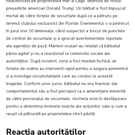
neautorizată pe proprietatea Mar-a-Lago, deținută de fostul
președinte american Donald Trump. Un bărbat a fost împușcat
mortal de către forțele de securitate după ce a pătruns pe
terenul clubului exclusivist din Florida. Evenimentul s-a petrecut
în jurul orei 10 dimineața, când suspectul a trecut de punctele
de control de securitate și a ignorat avertismentele repetate
ale agenților de pază. Martorii oculari au relatat că bărbatul
părea agitat și nu a reacționat la comenzile vocale ale
autorităților. După incident, zona a fost imediat închisă, iar
forțele de ordine au intervenit rapid pentru a asigura perimetrul
și a investiga circumstanțele care au condus la această
tragedie. Conform unor surse, bărbatul nu era înarmat, dar
comportamentul său a fost perceput ca o amenințare iminentă
de către personalul de securitate. Ancheta este în desfășurare
pentru a determina motivele exacte ale acțiunilor sale și cum a
reușit să pătrundă pe proprietatea strict păzită.
Reacția autorităților