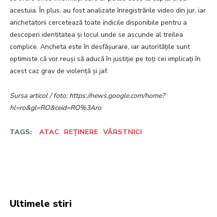
acestuia. În plus, au fost analizate înregistrările video din jur, iar
anchetatorii cercetează toate indicile disponibile pentru a
descoperi identitatea și locul unde se ascunde al treilea
complice. Ancheta este în desfășurare, iar autoritățile sunt
optimiste că vor reuși să aducă în justiție pe toți cei implicați în
acest caz grav de violență și jaf.
Sursa articol / foto: https://news.google.com/home?
hl=ro&gl=RO&ceid=RO%3Aro
TAGS:
ATAC
REȚINERE
VÂRSTNICI
Facebook
Twitter
Pinterest
W
Ultimele stiri