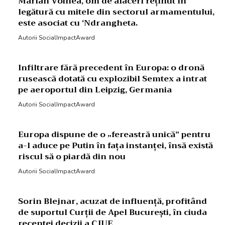
Marian Voinea, om de afaceri reținut în
legătură cu mitele din sectorul armamentului,
este asociat cu ‘Ndrangheta.
Autorii SocialImpactAward
Infiltrare fără precedent în Europa: o dronă
rusească dotată cu explozibil Semtex a intrat
pe aeroportul din Leipzig, Germania
Autorii SocialImpactAward
Europa dispune de o „fereastră unică” pentru
a-l aduce pe Putin în fața instanței, însă există
riscul să o piardă din nou
Autorii SocialImpactAward
Sorin Blejnar, acuzat de influență, profitând
de suportul Curții de Apel București, în ciuda
recentei decizii a CJUE