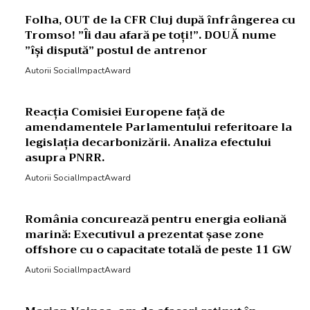
Folha, OUT de la CFR Cluj după înfrângerea cu
Tromso! ”Îi dau afară pe toți!”. DOUĂ nume
”își dispută” postul de antrenor
Autorii SocialImpactAward
Reacția Comisiei Europene față de
amendamentele Parlamentului referitoare la
legislația decarbonizării. Analiza efectului
asupra PNRR.
Autorii SocialImpactAward
România concurează pentru energia eoliană
marină: Executivul a prezentat șase zone
offshore cu o capacitate totală de peste 11 GW
Autorii SocialImpactAward