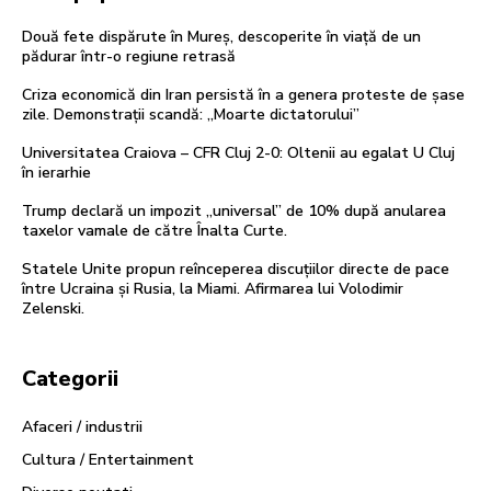
Două fete dispărute în Mureș, descoperite în viaţă de un
pădurar într-o regiune retrasă
Criza economică din Iran persistă în a genera proteste de șase
zile. Demonstrații scandă: „Moarte dictatorului”
Universitatea Craiova – CFR Cluj 2-0: Oltenii au egalat U Cluj
în ierarhie
Trump declară un impozit „universal” de 10% după anularea
taxelor vamale de către Înalta Curte.
Statele Unite propun reînceperea discuțiilor directe de pace
între Ucraina și Rusia, la Miami. Afirmarea lui Volodimir
Zelenski.
Categorii
Afaceri / industrii
Cultura / Entertainment