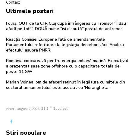
Contact
Ultimele postari
Folha, OUT de la CFR Cluj după înfrângerea cu Tromso! ”Îi dau
afară pe toți!”. DOUĂ nume ”își dispută” postul de antrenor
Reacția Comisiei Europene față de amendamentele
Parlamentului referitoare la legislația decarbonizării. Analiza
efectului asupra PNRR.
România concurează pentru energia eoliană marină: Executivul
a prezentat șase zone offshore cu o capacitate totală de
peste 11 GW
Marian Voinea, om de afaceri reținut în legătură cu mitele din
sectorul armamentului, este asociat cu ‘Ndrangheta.
C
vineri, august 7, 2026
23.5
București
Stiri populare