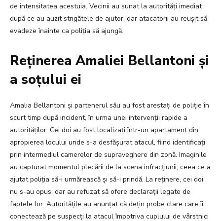
de intensitatea acestuia. Vecinii au sunat la autorități imediat
după ce au auzit strigătele de ajutor, dar atacatorii au reușit să
evadeze înainte ca poliția să ajungă.
Reținerea Amaliei Bellantoni și
a soțului ei
Amalia Bellantoni și partenerul său au fost arestați de poliție în
scurt timp după incident, în urma unei intervenții rapide a
autorităților. Cei doi au fost localizați într-un apartament din
apropierea locului unde s-a desfășurat atacul, fiind identificați
prin intermediul camerelor de supraveghere din zonă. Imaginile
au capturat momentul plecării de la scena infracțiunii, ceea ce a
ajutat poliția să-i urmărească și să-i prindă. La reținere, cei doi
nu s-au opus, dar au refuzat să ofere declarații legate de
faptele lor. Autoritățile au anunțat că dețin probe clare care îi
conectează pe suspecți la atacul împotriva cuplului de vârstnici