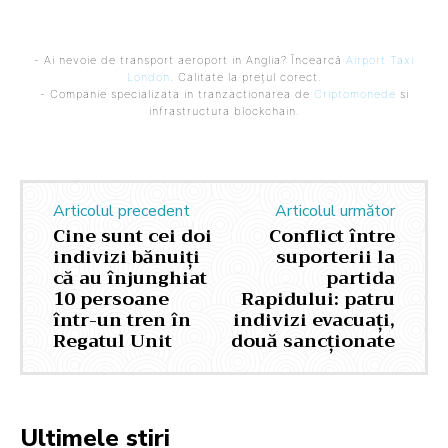
- Ai nevoie de transport aeroport in Anglia? Încearcă
Airport Taxi
London
. Calitate la prețul corect.
- Companie specializata in tranzactionarea de
Criptomonede
si
infrastructura blockchain.
Articolul precedent
Articolul următor
Cine sunt cei doi
Conflict între
indivizi bănuiți
suporterii la
că au înjunghiat
partida
10 persoane
Rapidului: patru
într-un tren în
indivizi evacuați,
Regatul Unit
două sancționate
Ultimele stiri