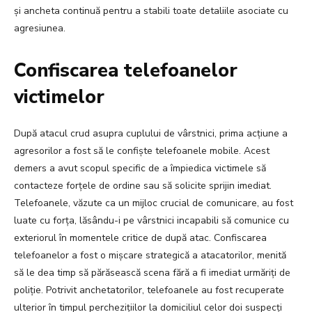
și ancheta continuă pentru a stabili toate detaliile asociate cu
agresiunea.
Confiscarea telefoanelor
victimelor
După atacul crud asupra cuplului de vârstnici, prima acțiune a
agresorilor a fost să le confişte telefoanele mobile. Acest
demers a avut scopul specific de a împiedica victimele să
contacteze forțele de ordine sau să solicite sprijin imediat.
Telefoanele, văzute ca un mijloc crucial de comunicare, au fost
luate cu forța, lăsându-i pe vârstnici incapabili să comunice cu
exteriorul în momentele critice de după atac. Confiscarea
telefoanelor a fost o mișcare strategică a atacatorilor, menită
să le dea timp să părăsească scena fără a fi imediat urmăriți de
poliție. Potrivit anchetatorilor, telefoanele au fost recuperate
ulterior în timpul perchezițiilor la domiciliul celor doi suspecți