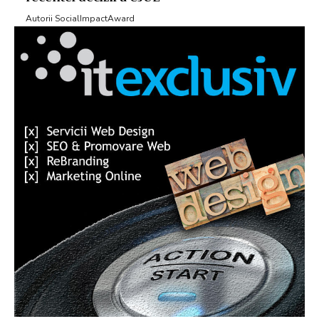
Autorii SocialImpactAward