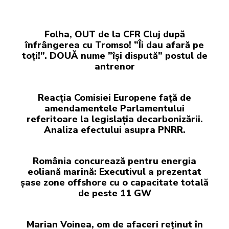
Folha, OUT de la CFR Cluj după
înfrângerea cu Tromso! ”Îi dau afară pe
toți!”. DOUĂ nume ”își dispută” postul de
antrenor
Reacția Comisiei Europene față de
amendamentele Parlamentului
referitoare la legislația decarbonizării.
Analiza efectului asupra PNRR.
România concurează pentru energia
eoliană marină: Executivul a prezentat
șase zone offshore cu o capacitate totală
de peste 11 GW
Marian Voinea, om de afaceri reținut în