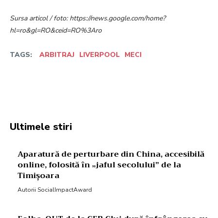
Sursa articol / foto: https://news.google.com/home?
hl=ro&gl=RO&ceid=RO%3Aro
TAGS:
ARBITRAJ
LIVERPOOL
MECI
Facebook
Twitter
Pinterest
W
Ultimele stiri
Aparatură de perturbare din China, accesibilă
online, folosită în „jaful secolului” de la
Timișoara
Autorii SocialImpactAward