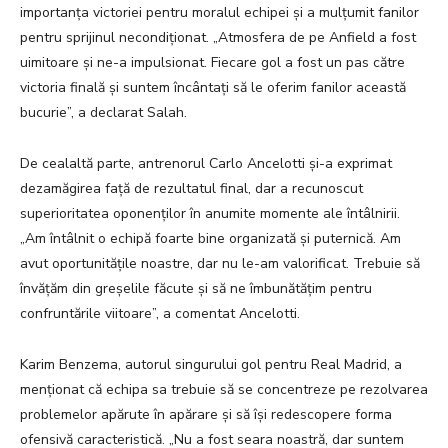
importanța victoriei pentru moralul echipei și a mulțumit fanilor
pentru sprijinul necondiționat. „Atmosfera de pe Anfield a fost
uimitoare și ne-a impulsionat. Fiecare gol a fost un pas către
victoria finală și suntem încântați să le oferim fanilor această
bucurie”, a declarat Salah.
De cealaltă parte, antrenorul Carlo Ancelotti și-a exprimat
dezamăgirea față de rezultatul final, dar a recunoscut
superioritatea oponenților în anumite momente ale întâlnirii.
„Am întâlnit o echipă foarte bine organizată și puternică. Am
avut oportunitățile noastre, dar nu le-am valorificat. Trebuie să
învățăm din greșelile făcute și să ne îmbunătățim pentru
confruntările viitoare”, a comentat Ancelotti.
Karim Benzema, autorul singurului gol pentru Real Madrid, a
menționat că echipa sa trebuie să se concentreze pe rezolvarea
problemelor apărute în apărare și să își redescopere forma
ofensivă caracteristică. „Nu a fost seara noastră, dar suntem