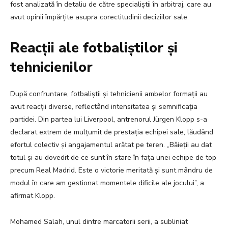
fost analizată în detaliu de către specialiștii în arbitraj, care au
avut opinii împărțite asupra corectitudinii deciziilor sale.
Reacții ale fotbaliștilor și
tehnicienilor
După confruntare, fotbaliștii și tehnicienii ambelor formații au
avut reacții diverse, reflectând intensitatea și semnificația
partidei. Din partea lui Liverpool, antrenorul Jürgen Klopp s-a
declarat extrem de mulțumit de prestația echipei sale, lăudând
efortul colectiv și angajamentul arătat pe teren. „Băieții au dat
totul și au dovedit de ce sunt în stare în fața unei echipe de top
precum Real Madrid. Este o victorie meritată și sunt mândru de
modul în care am gestionat momentele dificile ale jocului”, a
afirmat Klopp.
Mohamed Salah, unul dintre marcatorii serii, a subliniat