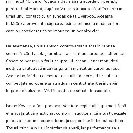
în minutul 40, când Kovacs a decis să nu acorde un penalty
pentru Real Madrid, după ce Vinicius Junior a căzut în careu în
urma unui contact cu un fundaș de la Liverpool. Această
hotărâre a provocat indignarea băncii tehnice a madrilenilor,
care au considerat că se impunea un penalty clar.
De asemenea, un alt episod controversat a fost în repriza
secundă, când același arbitru a acordat un cartonaș galben lui
Casemiro pentru un fault asupra lui Jordan Henderson, deși
mulți au evaluat că intervenția ar fi meritat un cartonaș roșu.
Aceste hotărâri au alimentat discuțiile despre arbitrajul din
competițiile europene și au adus în centrul atenției întrebări
legate de utilizarea VAR în astfel de situații tensionate.
Istvan Kovacs a fost provocat să ofere explicații după meci, însă
el a susținut că a acționat conform regulilor și că a luat deciziile
pe baza celor mai bune informații disponibile în timpul partidei.
Totuși, criticile nu au întârziat să apară, iar performanța sa a