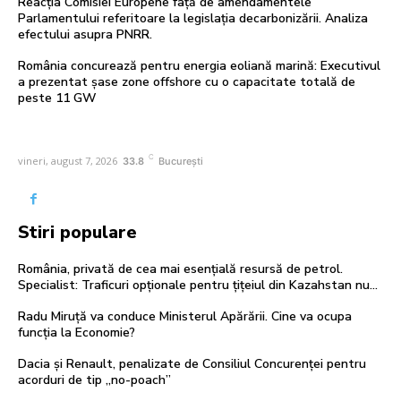
Reacția Comisiei Europene față de amendamentele
Parlamentului referitoare la legislația decarbonizării. Analiza
efectului asupra PNRR.
România concurează pentru energia eoliană marină: Executivul
a prezentat șase zone offshore cu o capacitate totală de
peste 11 GW
C
vineri, august 7, 2026
33.8
București
Stiri populare
România, privată de cea mai esențială resursă de petrol.
Specialist: Traficuri opționale pentru țițeiul din Kazahstan nu…
Radu Miruță va conduce Ministerul Apărării. Cine va ocupa
funcția la Economie?
Dacia și Renault, penalizate de Consiliul Concurenței pentru
acorduri de tip „no-poach”