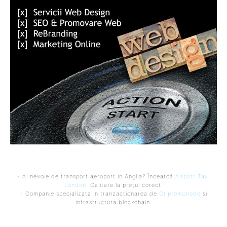
- Ai nevoie de transport aeroport in Anglia? Încearcă
Airport Taxi
London
. Calitate la prețul corect.
- Companie specializata in tranzactionarea de
Criptomonede
si
infrastructura blockchain.