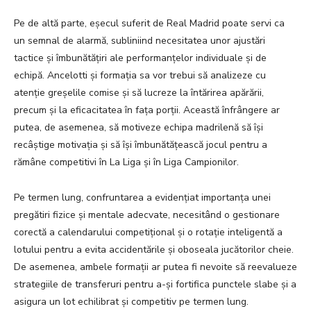
Pe de altă parte, eșecul suferit de Real Madrid poate servi ca
un semnal de alarmă, subliniind necesitatea unor ajustări
tactice și îmbunătățiri ale performanțelor individuale și de
echipă. Ancelotti și formația sa vor trebui să analizeze cu
atenție greșelile comise și să lucreze la întărirea apărării,
precum și la eficacitatea în fața porții. Această înfrângere ar
putea, de asemenea, să motiveze echipa madrilenă să își
recâștige motivația și să își îmbunătățească jocul pentru a
rămâne competitivi în La Liga și în Liga Campionilor.
Pe termen lung, confruntarea a evidențiat importanța unei
pregătiri fizice și mentale adecvate, necesitând o gestionare
corectă a calendarului competițional și o rotație inteligentă a
lotului pentru a evita accidentările și oboseala jucătorilor cheie.
De asemenea, ambele formații ar putea fi nevoite să reevalueze
strategiile de transferuri pentru a-și fortifica punctele slabe și a
asigura un lot echilibrat și competitiv pe termen lung.