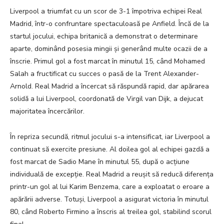
Liverpool a triumfat cu un scor de 3-1 împotriva echipei Real
Madrid, într-o confruntare spectaculoasă pe Anfield. Încă de la
startul jocului, echipa britanică a demonstrat o determinare
aparte, dominând posesia mingii și generând multe ocazii de a
înscrie. Primul gol a fost marcat în minutul 15, când Mohamed
Salah a fructificat cu succes o pasă de la Trent Alexander-
Arnold. Real Madrid a încercat să răspundă rapid, dar apărarea
solidă a lui Liverpool, coordonată de Virgil van Dijk, a dejucat
majoritatea încercărilor.
În repriza secundă, ritmul jocului s-a intensificat, iar Liverpool a
continuat să exercite presiune. Al doilea gol al echipei gazdă a
fost marcat de Sadio Mane în minutul 55, după o acțiune
individuală de excepție. Real Madrid a reușit să reducă diferența
printr-un gol al lui Karim Benzema, care a exploatat o eroare a
apărării adverse. Totuși, Liverpool a asigurat victoria în minutul
80, când Roberto Firmino a înscris al treilea gol, stabilind scorul