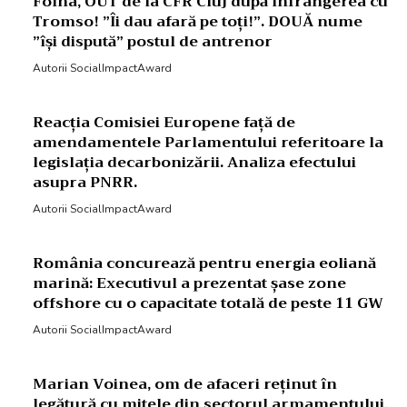
Folha, OUT de la CFR Cluj după înfrângerea cu
Tromso! ”Îi dau afară pe toți!”. DOUĂ nume
”își dispută” postul de antrenor
Autorii SocialImpactAward
Reacția Comisiei Europene față de
amendamentele Parlamentului referitoare la
legislația decarbonizării. Analiza efectului
asupra PNRR.
Autorii SocialImpactAward
România concurează pentru energia eoliană
marină: Executivul a prezentat șase zone
offshore cu o capacitate totală de peste 11 GW
Autorii SocialImpactAward
Marian Voinea, om de afaceri reținut în
legătură cu mitele din sectorul armamentului,