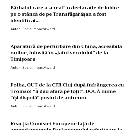
Bărbatul care a „creat” o declarație de iubire
pe o stâncă de pe Transfăgărășan a fost
identificat…
Autorii SocialImpactAward
Aparatură de perturbare din China, accesibilă
online, folosită în „jaful secolului” de la
Timișoara
Autorii SocialImpactAward
Folha, OUT de la CFR Cluj după înfrângerea cu
Tromso! ”Îi dau afară pe toți!”. DOUĂ nume
”își dispută” postul de antrenor
Autorii SocialImpactAward
Reacția Comisiei Europene față de