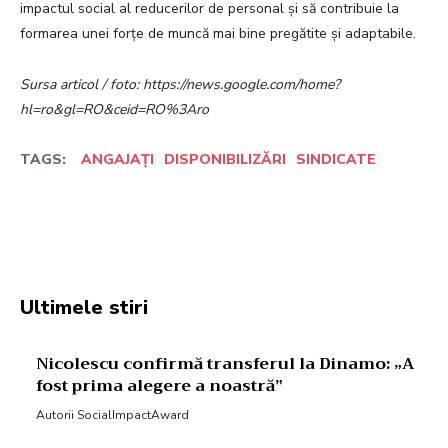
impactul social al reducerilor de personal și să contribuie la
formarea unei forțe de muncă mai bine pregătite și adaptabile.
Sursa articol / foto: https://news.google.com/home?
hl=ro&gl=RO&ceid=RO%3Aro
TAGS:
ANGAJAȚI
DISPONIBILIZĂRI
SINDICATE
Facebook
Twitter
Pinterest
W
Ultimele stiri
Nicolescu confirmă transferul la Dinamo: „A
fost prima alegere a noastră”
Autorii SocialImpactAward