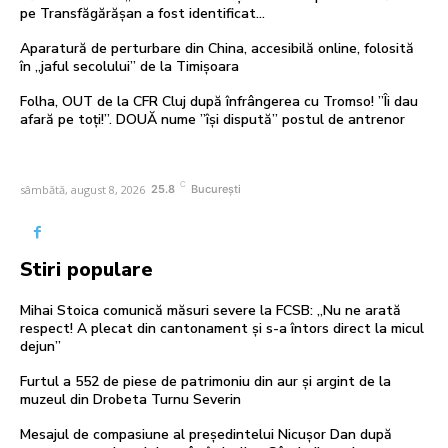
pe Transfăgărășan a fost identificat…
Aparatură de perturbare din China, accesibilă online, folosită
în „jaful secolului” de la Timișoara
Folha, OUT de la CFR Cluj după înfrângerea cu Tromso! ”Îi dau
afară pe toți!”. DOUĂ nume ”își dispută” postul de antrenor
C
sâmbătă, august 8, 2026
25.8
București
Stiri populare
Mihai Stoica comunică măsuri severe la FCSB: „Nu ne arată
respect! A plecat din cantonament și s-a întors direct la micul
dejun”
Furtul a 552 de piese de patrimoniu din aur și argint de la
muzeul din Drobeta Turnu Severin
Mesajul de compasiune al președintelui Nicușor Dan după