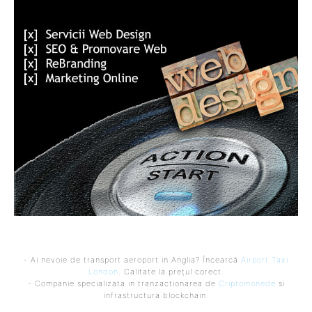
- Ai nevoie de transport aeroport in Anglia? Încearcă
Airport Taxi
London
. Calitate la prețul corect.
- Companie specializata in tranzactionarea de
Criptomonede
si
infrastructura blockchain.