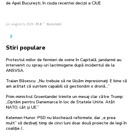
de Apel București, în ciuda recentei decizii a CJUE
C
joi, august 6, 2026
31.8
București
Stiri populare
Protestul miilor de fermieri de ovine în Capitală, jandarmii au
intervenit cu spray-uri lacrimogene după incidentul de la
ANSVSA.
Traian Băsescu: „Nu trebuie să ne lăsăm impresionați. E bine că
am arătat că suntem capabili să gestionăm o dronă…”
Prim-ministrul Groenlandei trimite un mesaj clar către Trump:
„Optăm pentru Danemarca în loc de Statele Unite. Atât
NATO, cât și UE.”
Kelemen Hunor: PSD nu blochează reformele, dar „e prea
mult” să dezbați timp de cinci luni doar două proiecte de legi în
coaliție /...