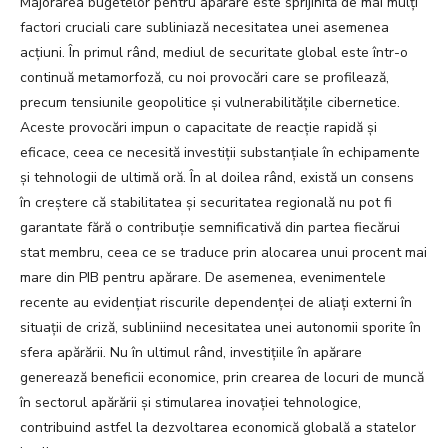
Majorarea bugetelor pentru apărare este sprijinită de mai mulți
factori cruciali care subliniază necesitatea unei asemenea
acțiuni. În primul rând, mediul de securitate global este într-o
continuă metamorfoză, cu noi provocări care se profilează,
precum tensiunile geopolitice și vulnerabilitățile cibernetice.
Aceste provocări impun o capacitate de reacție rapidă și
eficace, ceea ce necesită investiții substanțiale în echipamente
și tehnologii de ultimă oră. În al doilea rând, există un consens
în creștere că stabilitatea și securitatea regională nu pot fi
garantate fără o contribuție semnificativă din partea fiecărui
stat membru, ceea ce se traduce prin alocarea unui procent mai
mare din PIB pentru apărare. De asemenea, evenimentele
recente au evidențiat riscurile dependenței de aliați externi în
situații de criză, subliniind necesitatea unei autonomii sporite în
sfera apărării. Nu în ultimul rând, investițiile în apărare
generează beneficii economice, prin crearea de locuri de muncă
în sectorul apărării și stimularea inovației tehnologice,
contribuind astfel la dezvoltarea economică globală a statelor