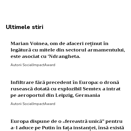
Facebook
Twitter
Pinterest
W
Ultimele stiri
Marian Voinea, om de afaceri reținut în
legătură cu mitele din sectorul armamentului,
este asociat cu ‘Ndrangheta.
Autorii SocialImpactAward
Infiltrare fără precedent în Europa: o dronă
rusească dotată cu explozibil Semtex a intrat
pe aeroportul din Leipzig, Germania
Autorii SocialImpactAward
Europa dispune de o „fereastră unică” pentru
a-l aduce pe Putin în fața instanței, însă există