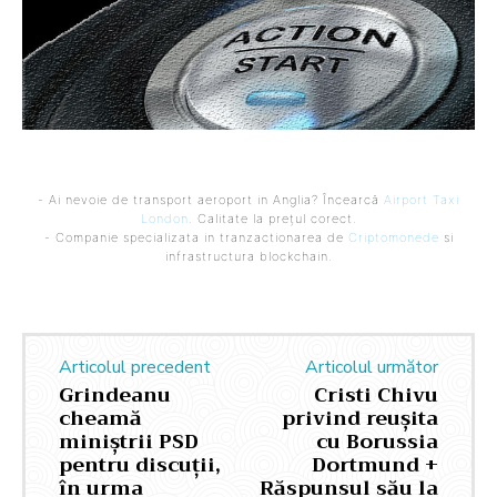
- Ai nevoie de transport aeroport in Anglia? Încearcă
Airport Taxi
London
. Calitate la prețul corect.
- Companie specializata in tranzactionarea de
Criptomonede
si
infrastructura blockchain.
Articolul precedent
Articolul următor
Grindeanu
Cristi Chivu
cheamă
privind reușita
miniștrii PSD
cu Borussia
pentru discuții,
Dortmund +
în urma
Răspunsul său la