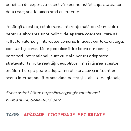
beneficia de expertiza colectivă, sporind astfel capacitatea lor
de a reacționa la amenințări emergente.
Pe lângă acestea, colaborarea internațională oferă un cadru
pentru elaborarea unor politici de apărare coerente, care să
reflecte valorile și interesele comune. În acest context, dialogul
constant și consultările periodice între liderii europeni și
partenerii internaționali sunt cruciale pentru adaptarea
strategiilor la noile realități geopolitice. Prin întărirea acestor
legături, Europa poate adopta un rol mai activ și influent pe
scena internațională, promovând pacea și stabilitatea globală.
Sursa articol / foto: https://news.google.com/home?
hl=ro&gl=RO&ceid=RO%3Aro
TAGS:
APĂRARE
COOPERARE
SECURITATE