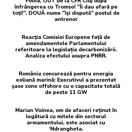
Folha, OUT de la CFR Cluj după
înfrângerea cu Tromso! ”Îi dau afară pe
toți!”. DOUĂ nume ”își dispută” postul de
antrenor
Reacția Comisiei Europene față de
amendamentele Parlamentului
referitoare la legislația decarbonizării.
Analiza efectului asupra PNRR.
România concurează pentru energia
eoliană marină: Executivul a prezentat
șase zone offshore cu o capacitate totală
de peste 11 GW
Marian Voinea, om de afaceri reținut în
legătură cu mitele din sectorul
armamentului, este asociat cu
‘Ndrangheta.