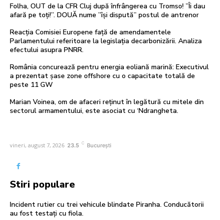
Folha, OUT de la CFR Cluj după înfrângerea cu Tromso! ”Îi dau
afară pe toți!”. DOUĂ nume ”își dispută” postul de antrenor
Reacția Comisiei Europene față de amendamentele
Parlamentului referitoare la legislația decarbonizării. Analiza
efectului asupra PNRR.
România concurează pentru energia eoliană marină: Executivul
a prezentat șase zone offshore cu o capacitate totală de
peste 11 GW
Marian Voinea, om de afaceri reținut în legătură cu mitele din
sectorul armamentului, este asociat cu ‘Ndrangheta.
C
vineri, august 7, 2026
23.5
București
Stiri populare
Incident rutier cu trei vehicule blindate Piranha. Conducătorii
au fost testați cu fiola.