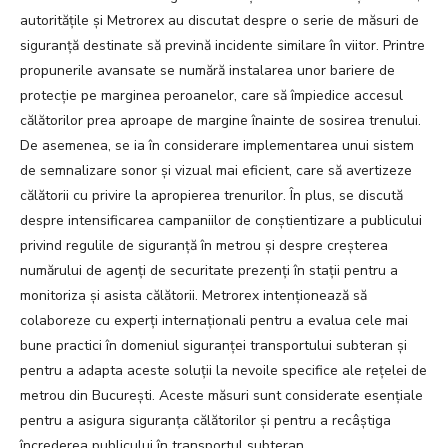
autoritățile și Metrorex au discutat despre o serie de măsuri de
siguranță destinate să prevină incidente similare în viitor. Printre
propunerile avansate se numără instalarea unor bariere de
protecție pe marginea peroanelor, care să împiedice accesul
călătorilor prea aproape de margine înainte de sosirea trenului.
De asemenea, se ia în considerare implementarea unui sistem
de semnalizare sonor și vizual mai eficient, care să avertizeze
călătorii cu privire la apropierea trenurilor. În plus, se discută
despre intensificarea campaniilor de conștientizare a publicului
privind regulile de siguranță în metrou și despre creșterea
numărului de agenți de securitate prezenți în stații pentru a
monitoriza și asista călătorii. Metrorex intenționează să
colaboreze cu experți internaționali pentru a evalua cele mai
bune practici în domeniul siguranței transportului subteran și
pentru a adapta aceste soluții la nevoile specifice ale rețelei de
metrou din București. Aceste măsuri sunt considerate esențiale
pentru a asigura siguranța călătorilor și pentru a recâștiga
încrederea publicului în transportul subteran.