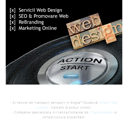
- Ai nevoie de transport aeroport in Anglia? Încearcă
Airport Taxi
London
. Calitate la prețul corect.
- Companie specializata in tranzactionarea de
Criptomonede
si
infrastructura blockchain.