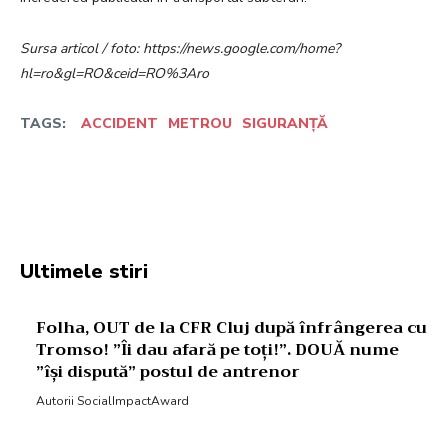
Sursa articol / foto: https://news.google.com/home?
hl=ro&gl=RO&ceid=RO%3Aro
TAGS:
ACCIDENT
METROU
SIGURANȚĂ
Facebook
Twitter
Pinterest
W
Ultimele stiri
Folha, OUT de la CFR Cluj după înfrângerea cu
Tromso! ”Îi dau afară pe toți!”. DOUĂ nume
”își dispută” postul de antrenor
Autorii SocialImpactAward