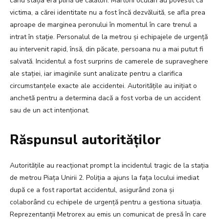
când stația era plină de călători. Martorii oculari au povestit că
victima, a cărei identitate nu a fost încă dezvăluită, se afla prea
aproape de marginea peronului în momentul în care trenul a
intrat în stație. Personalul de la metrou și echipajele de urgență
au intervenit rapid, însă, din păcate, persoana nu a mai putut fi
salvată. Incidentul a fost surprins de camerele de supraveghere
ale stației, iar imaginile sunt analizate pentru a clarifica
circumstanțele exacte ale accidentei. Autoritățile au inițiat o
anchetă pentru a determina dacă a fost vorba de un accident
sau de un act intenționat.
Răspunsul autorităților
Autoritățile au reacționat prompt la incidentul tragic de la stația
de metrou Piața Unirii 2. Poliția a ajuns la fața locului imediat
după ce a fost raportat accidentul, asigurând zona și
colaborând cu echipele de urgență pentru a gestiona situația.
Reprezentanții Metrorex au emis un comunicat de presă în care