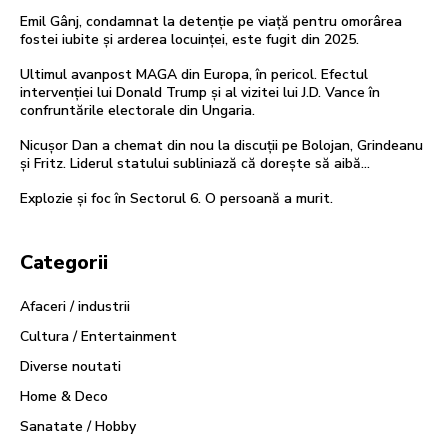
Emil Gânj, condamnat la detenție pe viață pentru omorârea
fostei iubite și arderea locuinței, este fugit din 2025.
Ultimul avanpost MAGA din Europa, în pericol. Efectul
intervenției lui Donald Trump și al vizitei lui J.D. Vance în
confruntările electorale din Ungaria.
Nicușor Dan a chemat din nou la discuții pe Bolojan, Grindeanu
și Fritz. Liderul statului subliniază că dorește să aibă…
Explozie și foc în Sectorul 6. O persoană a murit.
Categorii
Afaceri / industrii
Cultura / Entertainment
Diverse noutati
Home & Deco
Sanatate / Hobby