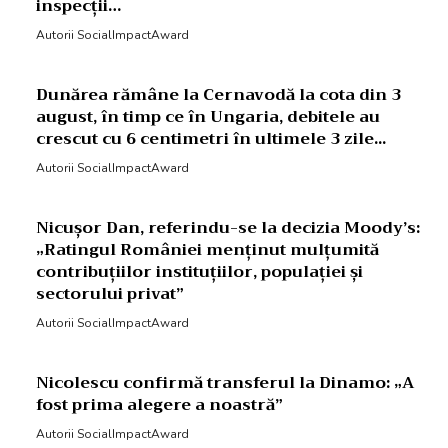
inspecții…
Autorii SocialImpactAward
Dunărea rămâne la Cernavodă la cota din 3
august, în timp ce în Ungaria, debitele au
crescut cu 6 centimetri în ultimele 3 zile...
Autorii SocialImpactAward
Nicușor Dan, referindu-se la decizia Moody’s:
„Ratingul României menținut mulțumită
contribuțiilor instituțiilor, populației și
sectorului privat”
Autorii SocialImpactAward
Nicolescu confirmă transferul la Dinamo: „A
fost prima alegere a noastră”
Autorii SocialImpactAward