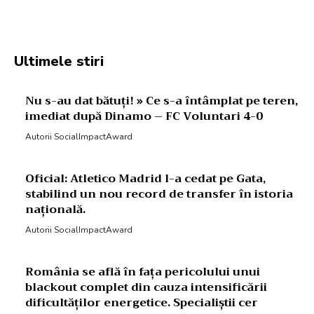
Facebook
Twitter
Pinterest
W
Ultimele stiri
Nu s-au dat bătuți! » Ce s-a întâmplat pe teren,
imediat după Dinamo – FC Voluntari 4-0
Autorii SocialImpactAward
Oficial: Atletico Madrid l-a cedat pe Gata,
stabilind un nou record de transfer în istoria
națională.
Autorii SocialImpactAward
România se află în fața pericolului unui
blackout complet din cauza intensificării
dificultăților energetice. Specialiștii cer