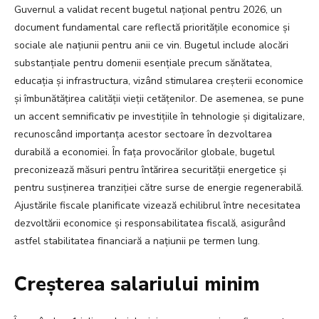
Guvernul a validat recent bugetul național pentru 2026, un
document fundamental care reflectă prioritățile economice și
sociale ale națiunii pentru anii ce vin. Bugetul include alocări
substanțiale pentru domenii esențiale precum sănătatea,
educația și infrastructura, vizând stimularea creșterii economice
și îmbunătățirea calității vieții cetățenilor. De asemenea, se pune
un accent semnificativ pe investițiile în tehnologie și digitalizare,
recunoscând importanța acestor sectoare în dezvoltarea
durabilă a economiei. În fața provocărilor globale, bugetul
preconizează măsuri pentru întărirea securității energetice și
pentru susținerea tranziției către surse de energie regenerabilă.
Ajustările fiscale planificate vizează echilibrul între necesitatea
dezvoltării economice și responsabilitatea fiscală, asigurând
astfel stabilitatea financiară a națiunii pe termen lung.
Creșterea salariului minim