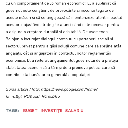
cu un comportament de „piroman economic”. El a subliniat că
guvernul este conștient de provocările și riscurile legate de
aceste măsuri și că se angajează să monitorizeze atent impactul
acestora, ajustând strategiile atunci când este necesar pentru
a asigura o creștere durabilă și echitabilă. De asemenea,
Bolojan a încurajat dialogul continuu cu partenerii sociali și
sectorul privat pentru a găsi soluții comune care să sprijine atât
angajații, cât și angajatorii în contextul noilor reglementări
economice. El a reiterat angajamentul guvernului de a proteja
stabilitatea economică a țării și de a promova politici care să
contribuie la bunăstarea generală a populației.
Sursa articol / foto: https://news.google.com/home?
hl=ro&gl=RO&ceid=RO%3Aro
TAGS:
BUGET
INVESTIȚII
SALARIU