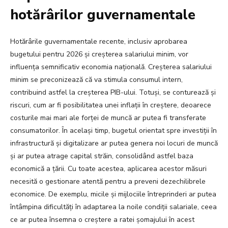
hotărârilor guvernamentale
Hotărârile guvernamentale recente, inclusiv aprobarea
bugetului pentru 2026 și creșterea salariului minim, vor
influența semnificativ economia națională. Creșterea salariului
minim se preconizează că va stimula consumul intern,
contribuind astfel la creșterea PIB-ului. Totuși, se conturează și
riscuri, cum ar fi posibilitatea unei inflații în creștere, deoarece
costurile mai mari ale forței de muncă ar putea fi transferate
consumatorilor. În același timp, bugetul orientat spre investiții în
infrastructură și digitalizare ar putea genera noi locuri de muncă
și ar putea atrage capital străin, consolidând astfel baza
economică a țării. Cu toate acestea, aplicarea acestor măsuri
necesită o gestionare atentă pentru a preveni dezechilibrele
economice. De exemplu, micile și mijlociile întreprinderi ar putea
întâmpina dificultăți în adaptarea la noile condiții salariale, ceea
ce ar putea însemna o creștere a ratei șomajului în acest