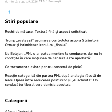
C
duminică, august 9, 2026
21.6
București
Stiri populare
Rochii de mătase. Textură fină și aspect sofisticat
Trump „evalează” asumarea controlului asupra Strâmtorii
Ormuz și intimidează Iranul cu „finalul”
Ilie Bolojan: „PNL s-ar putea menține la conducere, dar nu în
condițiile în care moțiunea de cenzură este aprobată”
Ce tratamente există pentru cancerul de piele?
Reacție categorică din partea PNL după analogia făcută de
Radu Oprea între reducerea posturilor și „Auschwitz”. Un
conducător liberal cere demisia acestuia.
Categorii
Afaceri / industrii