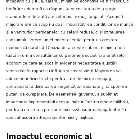
Începând cu 1 iulie, salariul minim pe economie va fi crescut, o
hotărâre adoptată ca răspuns la necesitatea de a sprijini
standardele de viață ale celor mai expuși angajați. Această
majorare are ca scop nu doar îmbunătățirea condițiilor de muncă
și a veniturilor persoanelor cu salarii reduse, ci și stimularea
consumului intern, un element esențial pentru o creștere
economică durabilă. Decizia de a crește salariul minim a fost
luată în urma consultărilor cu partenerii sociali și a analizelor
economice care au scos în evidență necesitatea ajustării
veniturilor în raport cu inflația și costul vieții. Majorarea va
aduce beneficii directe pentru sute de mii de angajați,
contribuind la diminuarea inegalităților salariale și la sporirea
puterii de cumpărare. De asemenea, guvernul a subliniat
importanța implementării acestei măsuri într-un mod echilibrat,
pentru a nu crea o presiune excesivă asupra angajatorilor, în
special asupra întreprinderilor mici și mijlocii.
Impactul economic al