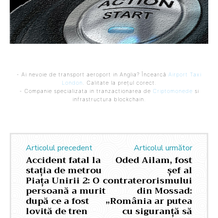
- Ai nevoie de transport aeroport in Anglia? Încearcă
Airport Taxi
London
. Calitate la prețul corect.
- Companie specializata in tranzactionarea de
Criptomonede
si
infrastructura blockchain.
Articolul precedent
Articolul următor
Accident fatal la
Oded Ailam, fost
stația de metrou
șef al
Piața Unirii 2: O
contraterorismului
persoană a murit
din Mossad:
după ce a fost
„România ar putea
lovită de tren
cu siguranță să