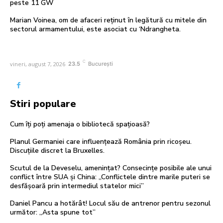
peste 11 GW
Marian Voinea, om de afaceri reținut în legătură cu mitele din
sectorul armamentului, este asociat cu ‘Ndrangheta.
C
vineri, august 7, 2026
23.5
București
Stiri populare
Cum îți poți amenaja o bibliotecă spațioasă?
Planul Germaniei care influențează România prin ricoșeu.
Discuțiile discret la Bruxelles.
Scutul de la Deveselu, amenințat? Consecințe posibile ale unui
conflict între SUA și China: „Conflictele dintre marile puteri se
desfășoară prin intermediul statelor mici”
Daniel Pancu a hotărât! Locul său de antrenor pentru sezonul
următor: „Asta spune tot”