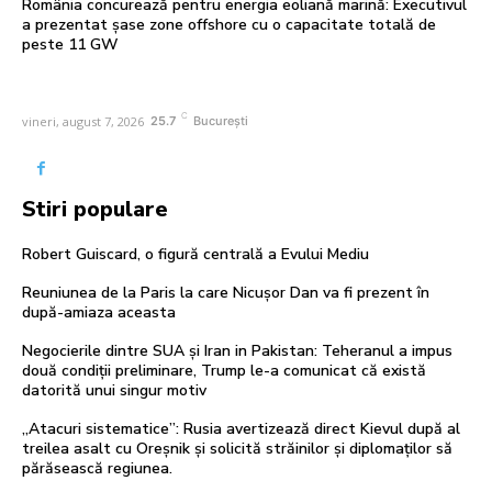
România concurează pentru energia eoliană marină: Executivul
a prezentat șase zone offshore cu o capacitate totală de
peste 11 GW
C
vineri, august 7, 2026
25.7
București
Stiri populare
Robert Guiscard, o figură centrală a Evului Mediu
Reuniunea de la Paris la care Nicușor Dan va fi prezent în
după-amiaza aceasta
Negocierile dintre SUA și Iran in Pakistan: Teheranul a impus
două condiții preliminare, Trump le-a comunicat că există
datorită unui singur motiv
„Atacuri sistematice”: Rusia avertizează direct Kievul după al
treilea asalt cu Oreșnik și solicită străinilor și diplomaților să
părăsească regiunea.