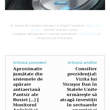
- Ai nevoie de transport aeroport in Anglia? Încearcă
Airport Taxi
London
. Calitate la prețul corect.
- Companie specializata in tranzactionarea de
Criptomonede
si
infrastructura blockchain.
Articolul precedent
Articolul următor
Aproximativ
Consilier
jumătate din
prezidențial:
sistemele de
Vizita lui
apărare
Nicușor Dan în
antiaeriană
Statele Unite
Pantsir ale
urmărește să
Rusiei […] |
atragă investiții
Monitorul
în sectoarele