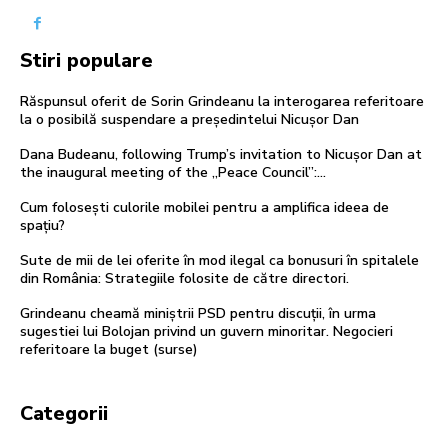
Stiri populare
Răspunsul oferit de Sorin Grindeanu la interogarea referitoare
la o posibilă suspendare a președintelui Nicușor Dan
Dana Budeanu, following Trump’s invitation to Nicușor Dan at
the inaugural meeting of the „Peace Council”:…
Cum folosești culorile mobilei pentru a amplifica ideea de
spațiu?
Sute de mii de lei oferite în mod ilegal ca bonusuri în spitalele
din România: Strategiile folosite de către directori.
Grindeanu cheamă miniștrii PSD pentru discuții, în urma
sugestiei lui Bolojan privind un guvern minoritar. Negocieri
referitoare la buget (surse)
Categorii