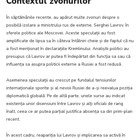
Contextul zvonurilor
În săptămânile recente, au apărut multe zvonuri despre o
posibilă izolare a ministrului rus de externe, Serghei Lavrov, în
sferele politice ale Moscovei. Aceste speculații au fost
amplificate de lipsa sa în câteva întâlniri cheie și de faptul că nu
a fost menționat în declarațiile Kremlinului. Analiștii politici au
presupus că Lavrov ar putea fi îndepărtat din funcția sa sau că
influența sa asupra politicii externe a Rusiei a fost redusă.
Asemenea speculații au crescut pe fundalul tensiunilor
internaționale sporite și al nevoii Rusiei de a-și reevalua poziția
diplomatică globală. Pe de altă parte, unele surse au indicat
existența unor disensiuni între Lavrov și alți oficiali de rang
înalt, ceea ce ar putea parțial justifica absența sa din prim-plan
recent.
În acest cadru, reapariția lui Lavrov și implicarea sa activă în