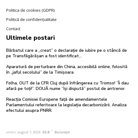
Politica de cookies (GDPR)
Politică de confidențialitate
Contact
Ultimele postari
Bărbatul care a „creat” o declarație de iubire pe o stâncă de
pe Transfăgărășan a fost identificat…
Aparatură de perturbare din China, accesibilă online, folosită
în „jaful secolului” de la Timișoara
Folha, OUT de la CFR Cluj după înfrângerea cu Tromso! ”Îi dau
afară pe toți!”. DOUĂ nume ”își dispută” postul de antrenor
Reacția Comisiei Europene față de amendamentele
Parlamentului referitoare la legislația decarbonizării. Analiza
efectului asupra PNRR.
C
vineri, august 7, 2026
33.8
București