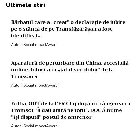
Ultimele stiri
Bărbatul care a „creat” o declarație de iubire
pe o stâncă de pe Transfăgărășan a fost
identificat…
Autorii SocialImpactAward
Aparatură de perturbare din China, accesibilă
online, folosită în „jaful secolului” de la
Timișoara
Autorii SocialImpactAward
Folha, OUT de la CFR Cluj după înfrângerea cu
Tromso! ”Îi dau afară pe toți!”. DOUĂ nume
”își dispută” postul de antrenor
Autorii SocialImpactAward