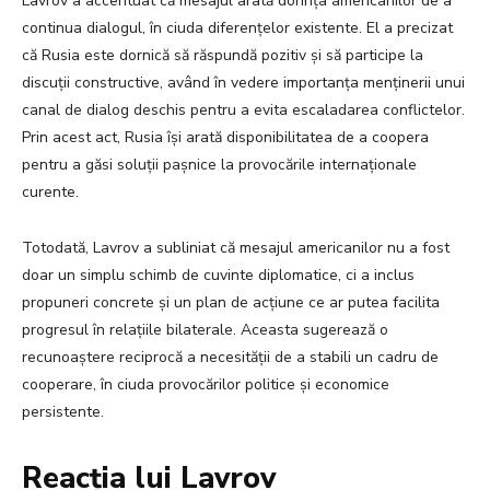
Lavrov a accentuat că mesajul arată dorința americanilor de a
continua dialogul, în ciuda diferențelor existente. El a precizat
că Rusia este dornică să răspundă pozitiv și să participe la
discuții constructive, având în vedere importanța menținerii unui
canal de dialog deschis pentru a evita escaladarea conflictelor.
Prin acest act, Rusia își arată disponibilitatea de a coopera
pentru a găsi soluții pașnice la provocările internaționale
curente.
Totodată, Lavrov a subliniat că mesajul americanilor nu a fost
doar un simplu schimb de cuvinte diplomatice, ci a inclus
propuneri concrete și un plan de acțiune ce ar putea facilita
progresul în relațiile bilaterale. Aceasta sugerează o
recunoaștere reciprocă a necesității de a stabili un cadru de
cooperare, în ciuda provocărilor politice și economice
persistente.
Reacția lui Lavrov