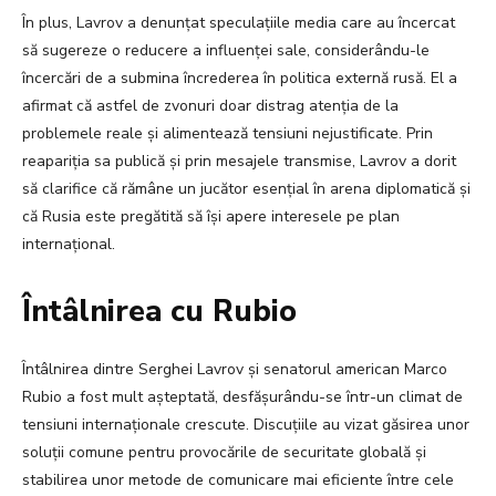
În plus, Lavrov a denunțat speculațiile media care au încercat
să sugereze o reducere a influenței sale, considerându-le
încercări de a submina încrederea în politica externă rusă. El a
afirmat că astfel de zvonuri doar distrag atenția de la
problemele reale și alimentează tensiuni nejustificate. Prin
reapariția sa publică și prin mesajele transmise, Lavrov a dorit
să clarifice că rămâne un jucător esențial în arena diplomatică și
că Rusia este pregătită să își apere interesele pe plan
internațional.
Întâlnirea cu Rubio
Întâlnirea dintre Serghei Lavrov și senatorul american Marco
Rubio a fost mult așteptată, desfășurându-se într-un climat de
tensiuni internaționale crescute. Discuțiile au vizat găsirea unor
soluții comune pentru provocările de securitate globală și
stabilirea unor metode de comunicare mai eficiente între cele