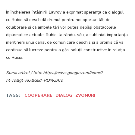
În încheierea întâlnirii, Lavrov a exprimat speranța ca dialogul
cu Rubio să deschidă drumul pentru noi oportunități de
colaborare și că ambele țări vor putea depăși obstacolele
diplomatice actuale. Rubio, la rândul său, a subliniat importanța
menținerii unui canal de comunicare deschis și a promis că va
continua să lucreze pentru a găsi soluții constructive în relația
cu Rusia.
Sursa articol / foto: https://news.google.com/home?
hl=ro&gl=RO&ceid=RO%3Aro
TAGS:
COOPERARE
DIALOG
ZVONURI
Facebook
Twitter
Pinterest
W