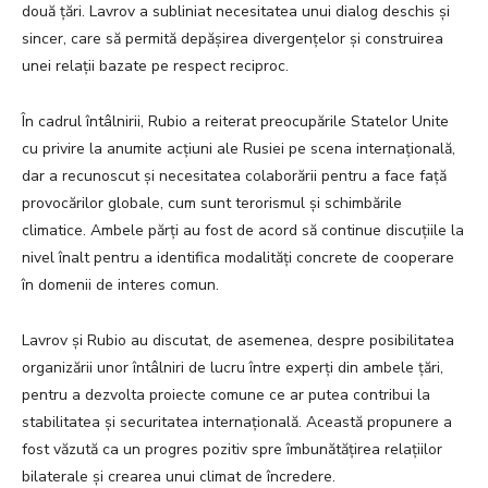
două țări. Lavrov a subliniat necesitatea unui dialog deschis și
sincer, care să permită depășirea divergențelor și construirea
unei relații bazate pe respect reciproc.
În cadrul întâlnirii, Rubio a reiterat preocupările Statelor Unite
cu privire la anumite acțiuni ale Rusiei pe scena internațională,
dar a recunoscut și necesitatea colaborării pentru a face față
provocărilor globale, cum sunt terorismul și schimbările
climatice. Ambele părți au fost de acord să continue discuțiile la
nivel înalt pentru a identifica modalități concrete de cooperare
în domenii de interes comun.
Lavrov și Rubio au discutat, de asemenea, despre posibilitatea
organizării unor întâlniri de lucru între experți din ambele țări,
pentru a dezvolta proiecte comune ce ar putea contribui la
stabilitatea și securitatea internațională. Această propunere a
fost văzută ca un progres pozitiv spre îmbunătățirea relațiilor
bilaterale și crearea unui climat de încredere.