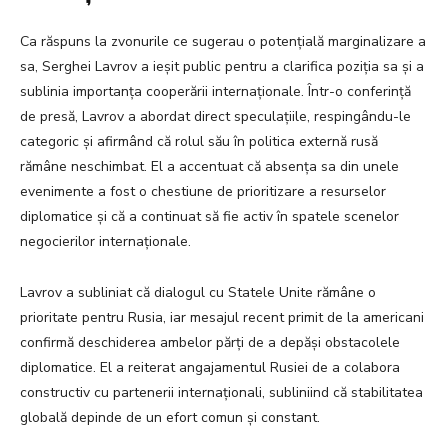
Ca răspuns la zvonurile ce sugerau o potențială marginalizare a
sa, Serghei Lavrov a ieșit public pentru a clarifica poziția sa și a
sublinia importanța cooperării internaționale. Într-o conferință
de presă, Lavrov a abordat direct speculațiile, respingându-le
categoric și afirmând că rolul său în politica externă rusă
rămâne neschimbat. El a accentuat că absența sa din unele
evenimente a fost o chestiune de prioritizare a resurselor
diplomatice și că a continuat să fie activ în spatele scenelor
negocierilor internaționale.
Lavrov a subliniat că dialogul cu Statele Unite rămâne o
prioritate pentru Rusia, iar mesajul recent primit de la americani
confirmă deschiderea ambelor părți de a depăși obstacolele
diplomatice. El a reiterat angajamentul Rusiei de a colabora
constructiv cu partenerii internaționali, subliniind că stabilitatea
globală depinde de un efort comun și constant.