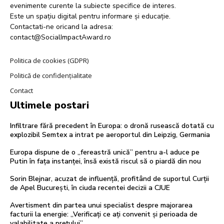
evenimente curente la subiecte specifice de interes.
Este un spațiu digital pentru informare și educație.
Contactati-ne oricand la adresa:
contact@SocialImpactAward.ro
Politica de cookies (GDPR)
Politică de confidențialitate
Contact
Ultimele postari
Infiltrare fără precedent în Europa: o dronă rusească dotată cu
explozibil Semtex a intrat pe aeroportul din Leipzig, Germania
Europa dispune de o „fereastră unică” pentru a-l aduce pe
Putin în fața instanței, însă există riscul să o piardă din nou
Sorin Blejnar, acuzat de influență, profitând de suportul Curții
de Apel București, în ciuda recentei decizii a CJUE
Avertisment din partea unui specialist despre majorarea
facturii la energie: „Verificați ce ați convenit și perioada de
valabilitate a prețului”