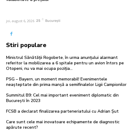
C
joi, august 6, 2026
25
București
Stiri populare
Ministrul Sănătății Rogobete, în urma anunțului alarmant
referitor la mobilizarea a 6 spitale pentru un avion întors pe
Otopeni, nu va mai ocupa poziția...
PSG – Bayern, un moment memorabil! Evenimentele
neașteptate din prima manșă a semifinalelor Ligii Campionilor
Summitul B9: Cel mai important eveniment diplomatic din
București în 2023
FCSB a declarat finalizarea parteneriatului cu Adrian Șut
Care sunt cele mai inovatoare echipamente de diagnostic
apărute recent?