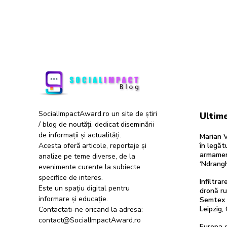
SocialImpactAward.ro un site de știri
Ultime
/ blog de noutăți, dedicat diseminării
de informații și actualități.
Marian V
Acesta oferă articole, reportaje și
în legăt
armamen
analize pe teme diverse, de la
‘Ndrang
evenimente curente la subiecte
specifice de interes.
Infiltra
Este un spațiu digital pentru
dronă ru
informare și educație.
Semtex a
Leipzig,
Contactati-ne oricand la adresa:
contact@SocialImpactAward.ro
Europa d