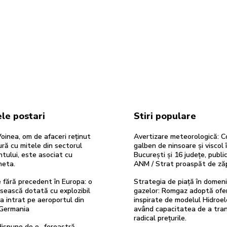
le postari
Stiri populare
oinea, om de afaceri reținut
Avertizare meteorologică: C
ură cu mitele din sectorul
galben de ninsoare și viscol 
tului, este asociat cu
București și 16 județe, publi
heta.
ANM / Strat proaspăt de z
re fără precedent în Europa: o
Strategia de piață în domeni
sească dotată cu explozibil
gazelor: Romgaz adoptă ofe
 intrat pe aeroportul din
inspirate de modelul Hidroel
 Germania
având capacitatea de a tra
radical prețurile.
ispune de o „fereastră