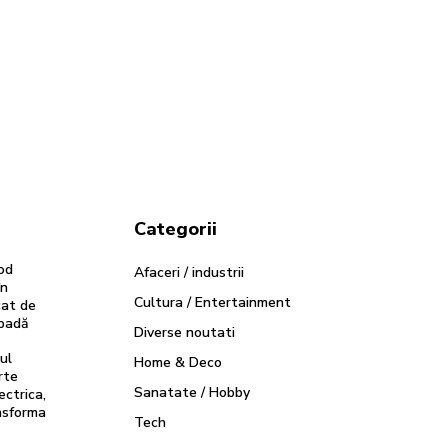
Categorii
od
Afaceri / industrii
în
Cultura / Entertainment
cat de
ăpadă
Diverse noutati
ul
Home & Deco
rte
Sanatate / Hobby
ectrica,
nsforma
Tech