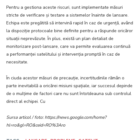
Pentru a gestiona aceste riscuri, sunt implementate măsuri
stricte de verificare și testare a sistemelor înainte de lansare.
Echipa este pregătită să intervină rapid în caz de urgență, având
la dispoziție protocoale bine definite pentru a răspunde oricăror
situații neprevăzute. În plus, există un plan detaliat de
monitorizare post-lansare, care va permite evaluarea continuă
a performanței satelitului și intervenția promptă în caz de
necesitate.
În ciuda acestor măsuri de precauție, incertitudinile rămân o
parte inevitabilă a oricărei misiuni spațiale, iar succesul depinde
de o mulțime de factori care nu sunt întotdeauna sub controlul
direct al echipei. Cu
Sursa articol / foto: https://news.google.com/home?
hl=ro&gl=RO&ceid=RO%3Aro