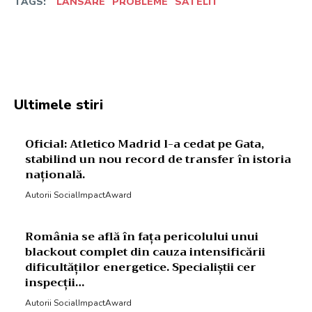
TAGS:
LANSARE
PROBLEME
SATELIT
Facebook
Twitter
Pinterest
W
Ultimele stiri
Oficial: Atletico Madrid l-a cedat pe Gata,
stabilind un nou record de transfer în istoria
națională.
Autorii SocialImpactAward
România se află în fața pericolului unui
blackout complet din cauza intensificării
dificultăților energetice. Specialiștii cer
inspecții…
Autorii SocialImpactAward