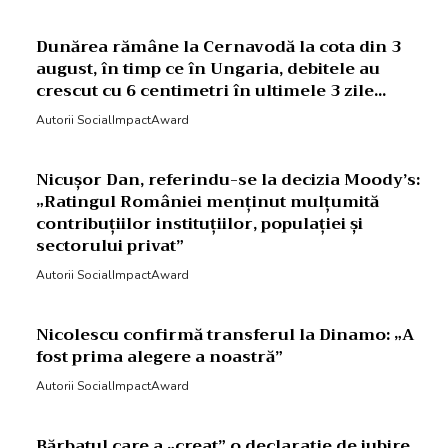
Dunărea rămâne la Cernavodă la cota din 3
august, în timp ce în Ungaria, debitele au
crescut cu 6 centimetri în ultimele 3 zile...
Autorii SocialImpactAward
Nicușor Dan, referindu-se la decizia Moody’s:
„Ratingul României menținut mulțumită
contribuțiilor instituțiilor, populației și
sectorului privat”
Autorii SocialImpactAward
Nicolescu confirmă transferul la Dinamo: „A
fost prima alegere a noastră”
Autorii SocialImpactAward
Bărbatul care a „creat” o declarație de iubire