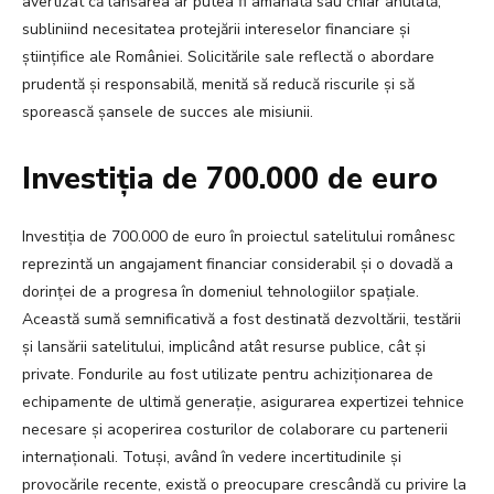
avertizat că lansarea ar putea fi amânată sau chiar anulată,
subliniind necesitatea protejării intereselor financiare și
științifice ale României. Solicitările sale reflectă o abordare
prudentă și responsabilă, menită să reducă riscurile și să
sporească șansele de succes ale misiunii.
Investiția de 700.000 de euro
Investiția de 700.000 de euro în proiectul satelitului românesc
reprezintă un angajament financiar considerabil și o dovadă a
dorinței de a progresa în domeniul tehnologiilor spațiale.
Această sumă semnificativă a fost destinată dezvoltării, testării
și lansării satelitului, implicând atât resurse publice, cât și
private. Fondurile au fost utilizate pentru achiziționarea de
echipamente de ultimă generație, asigurarea expertizei tehnice
necesare și acoperirea costurilor de colaborare cu partenerii
internaționali. Totuși, având în vedere incertitudinile și
provocările recente, există o preocupare crescândă cu privire la