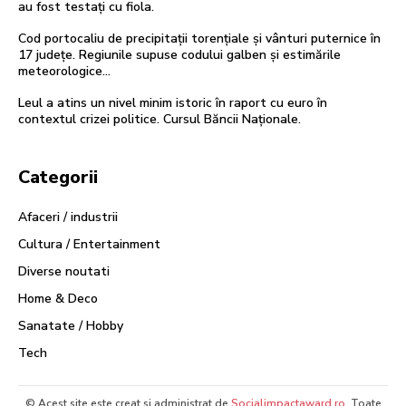
au fost testați cu fiola.
Cod portocaliu de precipitații torențiale și vânturi puternice în
17 județe. Regiunile supuse codului galben și estimările
meteorologice…
Leul a atins un nivel minim istoric în raport cu euro în
contextul crizei politice. Cursul Băncii Naționale.
Categorii
Afaceri / industrii
Cultura / Entertainment
Diverse noutati
Home & Deco
Sanatate / Hobby
Tech
© Acest site este creat si administrat de
Socialimpactaward.ro
. Toate