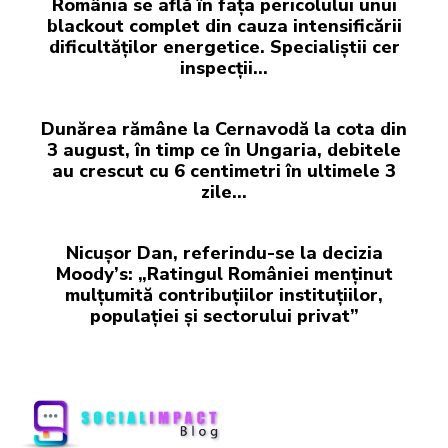
România se află în fața pericolului unui
blackout complet din cauza intensificării
dificultăților energetice. Specialiștii cer
inspecții…
Dunărea rămâne la Cernavodă la cota din
3 august, în timp ce în Ungaria, debitele
au crescut cu 6 centimetri în ultimele 3
zile...
Nicușor Dan, referindu-se la decizia
Moody’s: „Ratingul României menținut
mulțumită contribuțiilor instituțiilor,
populației și sectorului privat”