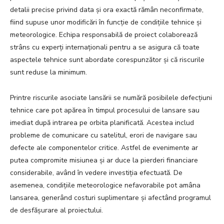
detalii precise privind data și ora exactă rămân neconfirmate,
fiind supuse unor modificări în funcție de condițiile tehnice și
meteorologice. Echipa responsabilă de proiect colaborează
strâns cu experți internaționali pentru a se asigura că toate
aspectele tehnice sunt abordate corespunzător și că riscurile
sunt reduse la minimum.
Printre riscurile asociate lansării se numără posibilele defecțiuni
tehnice care pot apărea în timpul procesului de lansare sau
imediat după intrarea pe orbita planificată. Acestea includ
probleme de comunicare cu satelitul, erori de navigare sau
defecte ale componentelor critice. Astfel de evenimente ar
putea compromite misiunea și ar duce la pierderi financiare
considerabile, având în vedere investiția efectuată. De
asemenea, condițiile meteorologice nefavorabile pot amâna
lansarea, generând costuri suplimentare și afectând programul
de desfășurare al proiectului.