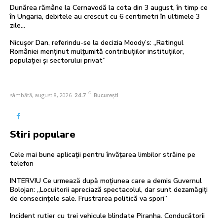
Dunărea rămâne la Cernavodă la cota din 3 august, în timp ce
în Ungaria, debitele au crescut cu 6 centimetri în ultimele 3
zile...
Nicușor Dan, referindu-se la decizia Moody’s: „Ratingul
României menținut mulțumită contribuțiilor instituțiilor,
populației și sectorului privat”
C
sâmbătă, august 8, 2026
24.7
București
Stiri populare
Cele mai bune aplicații pentru învățarea limbilor străine pe
telefon
INTERVIU Ce urmează după moțiunea care a demis Guvernul
Bolojan: „Locuitorii apreciază spectacolul, dar sunt dezamăgiți
de consecințele sale. Frustrarea politică va spori”
Incident rutier cu trei vehicule blindate Piranha. Conducătorii