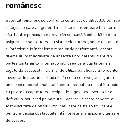
românesc
Satelitul românesc se confruntă cu un set de dificultăți tehnice
și logistice care au generat incertitudini referitoare la viitorul
său. Printre principalele provocări se numără dificultățile de a
asigura compatibilitatea cu sistemele internaționale de lansare
și întârzierile în încheierea testelor de performanță. Aceste
dileme au fost agravate de absența unor garanții clare din
partea partenerilor internaționali, ceea ce a dus la temeri
legate de succesul misiunii și de utilizarea eficace a fondurilor
investite. În plus, incertitudinile în ceea ce privește asigurarea
unui mediu operațional stabil pentru satelit au ridicat întrebări
cu privire la capacitatea echipei de a gestiona eventualele
defecțiuni sau erori pe parcursul operării. Aceste aspecte au
fost discutate de oficialii implicați, care caută soluții viabile
pentru a depăși obstacolele întâmpinate și a asigura o lansare
de succes.