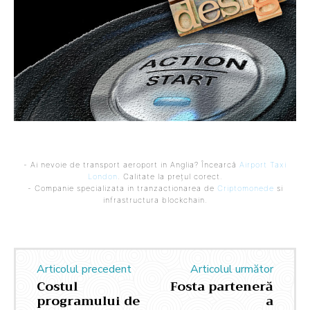
- Ai nevoie de transport aeroport in Anglia? Încearcă
Airport Taxi
London
. Calitate la prețul corect.
- Companie specializata in tranzactionarea de
Criptomonede
si
infrastructura blockchain.
Articolul precedent
Articolul următor
Costul
Fosta parteneră
programului de
a