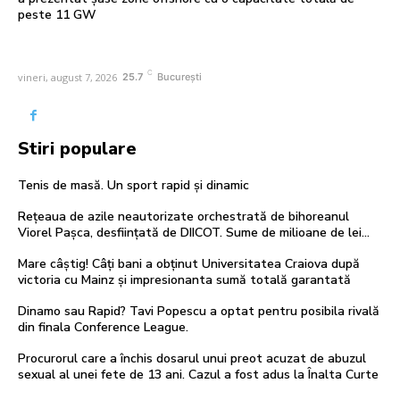
peste 11 GW
C
vineri, august 7, 2026
25.7
București
Stiri populare
Tenis de masă. Un sport rapid și dinamic
Rețeaua de azile neautorizate orchestrată de bihoreanul
Viorel Pașca, desființată de DIICOT. Sume de milioane de lei…
Mare câștig! Câți bani a obținut Universitatea Craiova după
victoria cu Mainz și impresionanta sumă totală garantată
Dinamo sau Rapid? Tavi Popescu a optat pentru posibila rivală
din finala Conference League.
Procurorul care a închis dosarul unui preot acuzat de abuzul
sexual al unei fete de 13 ani. Cazul a fost adus la Înalta Curte