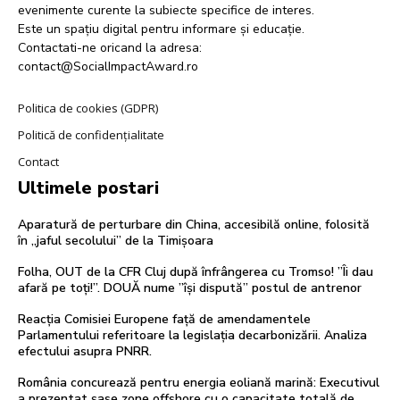
evenimente curente la subiecte specifice de interes.
Este un spațiu digital pentru informare și educație.
Contactati-ne oricand la adresa:
contact@SocialImpactAward.ro
Politica de cookies (GDPR)
Politică de confidențialitate
Contact
Ultimele postari
Aparatură de perturbare din China, accesibilă online, folosită
în „jaful secolului” de la Timișoara
Folha, OUT de la CFR Cluj după înfrângerea cu Tromso! ”Îi dau
afară pe toți!”. DOUĂ nume ”își dispută” postul de antrenor
Reacția Comisiei Europene față de amendamentele
Parlamentului referitoare la legislația decarbonizării. Analiza
efectului asupra PNRR.
România concurează pentru energia eoliană marină: Executivul
a prezentat șase zone offshore cu o capacitate totală de