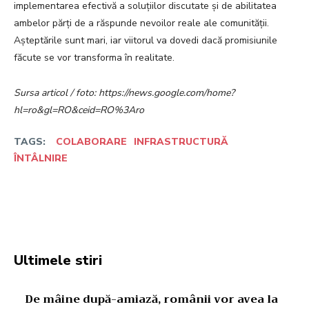
implementarea efectivă a soluțiilor discutate și de abilitatea
ambelor părți de a răspunde nevoilor reale ale comunității.
Așteptările sunt mari, iar viitorul va dovedi dacă promisiunile
făcute se vor transforma în realitate.
Sursa articol / foto: https://news.google.com/home?
hl=ro&gl=RO&ceid=RO%3Aro
TAGS:
COLABORARE
INFRASTRUCTURĂ
ÎNTÂLNIRE
Facebook
Twitter
Pinterest
W
Ultimele stiri
De mâine după-amiază, românii vor avea la