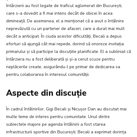
întârzierii au fost legate de traficul aglomerat din București,
care s-a dovedit a fi mai intens decât de obicei în acea
dimineață. De asemenea, el a menționat că a avut o întâlnire
neprevăzută cu un partener de afaceri, care a durat mai mult
decât a anticipat. În ciuda acestor dificultăți, Becali a depus
eforturi să ajungă cât mai repede, dorind să onoreze invitația
primarului și să participe la discuțiile planificate. El a subliniat că
întârziera nu a fost deliberată și și-a cerut scuze pentru
neplăcerile create, asigurându-l pe primar de dedicarea sa
pentru colaborarea în interesul comunității.
Aspecte din discuție
În cadrul întâlnirilor, Gigi Becali și Nicușor Dan au discutat mai
multe teme de interes pentru comunitate. Unul dintre
subiectele majore pe agenda întâlnirii a fost starea
infrastructurii sportive din București. Becali a exprimat dorința