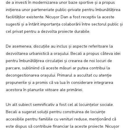
de a investi în modernizarea unor baze sportive și a propus
inițierea unor parteneriate public-private pentru îmbunătățirea
facilităților existente. Nicușor Dan a fost receptiv la aceste
sugestii și a întărit importanța colaborării între sectorul public și
cel privat pentru a dezvolta proiecte durabile.
De asemenea, discuțiile au inclus și aspecte referitoare la
dezvoltarea urbanistică a orașului. Becali a propus câteva idei
pentru îmbunătățirea circulației și crearea de noi locuri de
parcare, subliniind că aceste măsuri ar putea contribui la
decongestionarea orașului. Primarul a ascultat cu atenție
propunerile și a promis că va lua în considerare integrarea
acestora în planurile viitoare ale primăriei.
Un alt subiect semnificativ a fost cel al locuințelor sociale.
Becali a sugerat soluții pentru construirea de locuințe
accesibile pentru familiile cu venituri reduse, menționând că
este dispus să contribuie financiar la aceste proiecte. Nicușor