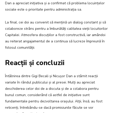
Dan a apreciat inițiativa și a confirmat că problema locuințelor
sociale este o prioritate pentru administrația sa.
La final, cei doi au convenit să mențină un dialog constant și să
colaboreze strâns pentru a îmbunătăți calitatea vieții locuitorilor
Capitalei. Atmosfera discuțiilor a fost constructivă, iar amândoi
au reiterat angajamentul de a continua să lucreze împreună în
folosul comunității.
Reacții și concluzii
Întâlnirea dintre Gigi Becali și Nicușor Dan a stârnit reacții
variate în rândul publicului și al presei. Mulți au apreciat
deschiderea celor doi de a discuta și de a colabora pentru
bunul comun, considerând că astfel de inițiative sunt
fundamentale pentru dezvoltarea orașului. Alții, însă, au fost
reticenți, întrebându-se dacă promisiunile făcute se vor