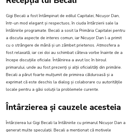
Recepția lui Becali
Gigi Becali a fost întâmpinat de edilul Capitalei, Nicușor Dan,
într-un mod elegant și respectuos, în ciuda întârzierii sale la
întâlnirile programate. Becali a sosit la Primăria Capitalei pentru
a discuta aspecte de interes comun, iar Nicușor Dan l-a primit
cu o strângere de mână și un zâmbet prietenos. Atmosfera a
fost relaxată, iar cei doi au schimbat câteva vorbe înainte de a
începe discuțiile oficiale. Întâlnirea a avut loc în biroul
primarului, unde au fost prezenți și alții oficialități din primărie.
Becali a părut foarte mulțumit de primirea călduroasă și a
exprimat că este deschis la dialog și colaborare cu autoritățile
locale pentru a găsi soluții la problemele curente.
Întârzierea și cauzele acesteia
Întârzierea lui Gigi Becali la întâlnirile cu primarul Nicușor Dan a
generat multe speculații. Becali a menționat că motivele