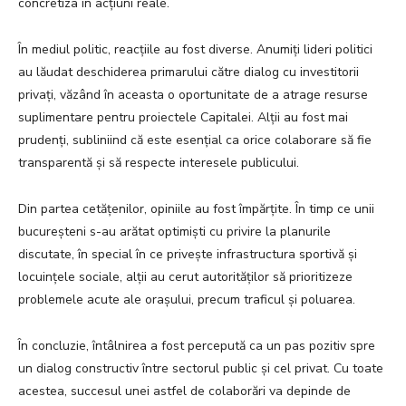
concretiza în acțiuni reale.
În mediul politic, reacțiile au fost diverse. Anumiți lideri politici
au lăudat deschiderea primarului către dialog cu investitorii
privați, văzând în aceasta o oportunitate de a atrage resurse
suplimentare pentru proiectele Capitalei. Alții au fost mai
prudenți, subliniind că este esențial ca orice colaborare să fie
transparentă și să respecte interesele publicului.
Din partea cetățenilor, opiniile au fost împărțite. În timp ce unii
bucureșteni s-au arătat optimiști cu privire la planurile
discutate, în special în ce privește infrastructura sportivă și
locuințele sociale, alții au cerut autorităților să prioritizeze
problemele acute ale orașului, precum traficul și poluarea.
În concluzie, întâlnirea a fost percepută ca un pas pozitiv spre
un dialog constructiv între sectorul public și cel privat. Cu toate
acestea, succesul unei astfel de colaborări va depinde de