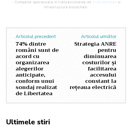
- Companie specializata in tranzactionarea de
Criptomonede
si
infrastructura blockchain.
Articolul precedent
Articolul următor
74% dintre
Strategia ANRE
români sunt de
pentru
acord cu
diminuarea
organizarea
costurilor și
alegerilor
facilitarea
anticipate,
accesului
conform unui
constant la
sondaj realizat
rețeaua electrică
de Libertatea
Ultimele stiri