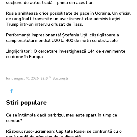
secțiune de autostradă – prima din acest an.
Rusia anihilează orice posibilitate de pace în Ucraina. Un oficial
de rang înalt transmite un avertisment clar administrației
Trump într-un interviu difuzat de Tass.
Performanță impresionantă! Ștefania Uță, câștigătoare a
campionatului mondial U20 la 400 de metri cu obstacole
„Îngrijorător”: O cercetare investighează 144 de evenimente
cu drone în Europa
C
luni, august 10, 2026
32.6
București
Stiri populare
Ce se întâmplă dacă parbrizul meu este spart în timp ce
conduc?
Războiul ruso-ucrainean: Capitala Rusiei se confruntă cu o
nouă rundă de ofensive de la distanță