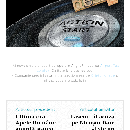
- Ai nevoie de transport aeroport in Anglia? Încearcă
Airport Taxi
London
. Calitate la prețul corect.
- Companie specializata in tranzactionarea de
Criptomonede
si
infrastructura blockchain.
Articolul precedent
Articolul următor
Ultima oră:
Lasconi îl acuză
Apele Române
pe Nicușor Dan:
anunță starea
„Este un