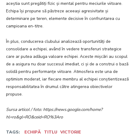
aceștia sunt pregătiți fizic și mental pentru meciurile viitoare.
Echipa își propune să păstreze aceeași agresivitate și
determinare pe teren, elemente decisive în confruntarea cu
campioana en-titre.
În plus, conducerea clubului analizează oportunități de
consolidare a echipei, având în vedere transferuri strategice
care ar putea adăuga valoare echipei. Aceste mișcări au scopul
de a asigura nu doar succesul imediat, ci și de a construi o bază
solidă pentru performanțe viitoare. Atmosfera este una de
optimism moderat, iar fiecare membru al echipei conștientizează
responsabilitatea în drumul către atingerea obiectivelor
propuse.
Sursa articol / foto: https://news.google.com/home?
hl=ro&gl=RO&ceid=RO%3Aro
TAGS:
ECHIPĂ
TITLU
VICTORIE