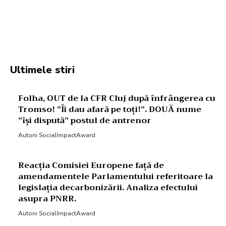
Facebook
Twitter
Pinterest
W
Ultimele stiri
Folha, OUT de la CFR Cluj după înfrângerea cu
Tromso! ”Îi dau afară pe toți!”. DOUĂ nume
”își dispută” postul de antrenor
Autorii SocialImpactAward
Reacția Comisiei Europene față de
amendamentele Parlamentului referitoare la
legislația decarbonizării. Analiza efectului
asupra PNRR.
Autorii SocialImpactAward