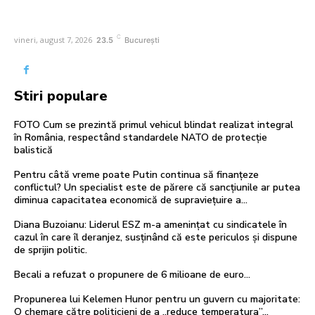
C
vineri, august 7, 2026
23.5
București
Stiri populare
FOTO Cum se prezintă primul vehicul blindat realizat integral
în România, respectând standardele NATO de protecție
balistică
Pentru câtă vreme poate Putin continua să finanțeze
conflictul? Un specialist este de părere că sancțiunile ar putea
diminua capacitatea economică de supraviețuire a...
Diana Buzoianu: Liderul ESZ m-a amenințat cu sindicatele în
cazul în care îl deranjez, susținând că este periculos și dispune
de sprijin politic.
Becali a refuzat o propunere de 6 milioane de euro…
Propunerea lui Kelemen Hunor pentru un guvern cu majoritate:
O chemare către politicieni de a „reduce temperatura”…