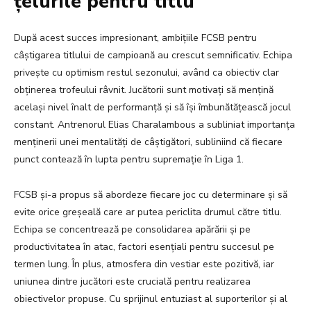
țelurile pentru titlu
După acest succes impresionant, ambițiile FCSB pentru
câștigarea titlului de campioană au crescut semnificativ. Echipa
privește cu optimism restul sezonului, având ca obiectiv clar
obținerea trofeului râvnit. Jucătorii sunt motivați să mențină
același nivel înalt de performanță și să își îmbunătățească jocul
constant. Antrenorul Elias Charalambous a subliniat importanța
menținerii unei mentalități de câștigători, subliniind că fiecare
punct contează în lupta pentru supremație în Liga 1.
FCSB și-a propus să abordeze fiecare joc cu determinare și să
evite orice greșeală care ar putea periclita drumul către titlu.
Echipa se concentrează pe consolidarea apărării și pe
productivitatea în atac, factori esențiali pentru succesul pe
termen lung. În plus, atmosfera din vestiar este pozitivă, iar
uniunea dintre jucători este crucială pentru realizarea
obiectivelor propuse. Cu sprijinul entuziast al suporterilor și al