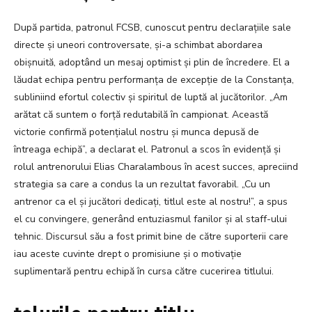
După partida, patronul FCSB, cunoscut pentru declarațiile sale
directe și uneori controversate, și-a schimbat abordarea
obișnuită, adoptând un mesaj optimist și plin de încredere. El a
lăudat echipa pentru performanța de excepție de la Constanța,
subliniind efortul colectiv și spiritul de luptă al jucătorilor. „Am
arătat că suntem o forță redutabilă în campionat. Această
victorie confirmă potențialul nostru și munca depusă de
întreaga echipă”, a declarat el. Patronul a scos în evidență și
rolul antrenorului Elias Charalambous în acest succes, apreciind
strategia sa care a condus la un rezultat favorabil. „Cu un
antrenor ca el și jucători dedicați, titlul este al nostru!”, a spus
el cu convingere, generând entuziasmul fanilor și al staff-ului
tehnic. Discursul său a fost primit bine de către suporterii care
iau aceste cuvinte drept o promisiune și o motivație
suplimentară pentru echipă în cursa către cucerirea titlului.