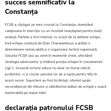
succes semnificativ la
Constanța
FCSB a câștigat un meci crucial la Constanța, dominând
campioana în exercițiu cu un rezultat neașteptat pentru mulți
analiști. Partida a fost intensă, cu ocazii de la ambele echipe,
însă echipa condusă de Elias Charalambous a arătat o
determinare remarcabilă și o organizare tactică superioară.
Golurile FCSB-ului au venit în momente cheie, afectând
strategia adversarilor și întărind poziția echipei în clasamentul
Ligii 1. Această victorie aduce nu doar un moral ridicat
jucătorilor, ci și crește șansele lor de a lupta pentru titlu în
acest sezon. Suporterii au fost încântați, oferind sprijin
necondiționat din tribune și sărbătorind alături de echipă o seară
memorabilă pe malul mării.
declarația patronului FCSB