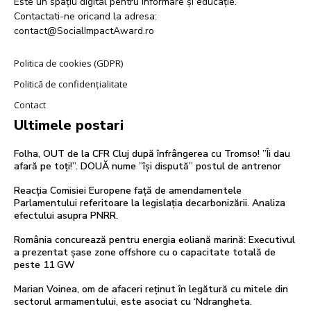
Este un spațiu digital pentru informare și educație.
Contactati-ne oricand la adresa:
contact@SocialImpactAward.ro
Politica de cookies (GDPR)
Politică de confidențialitate
Contact
Ultimele postari
Folha, OUT de la CFR Cluj după înfrângerea cu Tromso! ”Îi dau
afară pe toți!”. DOUĂ nume ”își dispută” postul de antrenor
Reacția Comisiei Europene față de amendamentele
Parlamentului referitoare la legislația decarbonizării. Analiza
efectului asupra PNRR.
România concurează pentru energia eoliană marină: Executivul
a prezentat șase zone offshore cu o capacitate totală de
peste 11 GW
Marian Voinea, om de afaceri reținut în legătură cu mitele din
sectorul armamentului, este asociat cu ‘Ndrangheta.