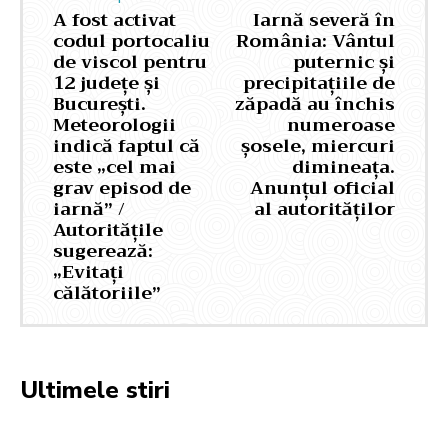
A fost activat
Iarnă severă în
codul portocaliu
România: Vântul
de viscol pentru
puternic și
12 județe și
precipitațiile de
București.
zăpadă au închis
Meteorologii
numeroase
indică faptul că
șosele, miercuri
este „cel mai
dimineața.
grav episod de
Anunțul oficial
iarnă” /
al autorităților
Autoritățile
sugerează:
„Evitați
călătoriile”
Ultimele stiri