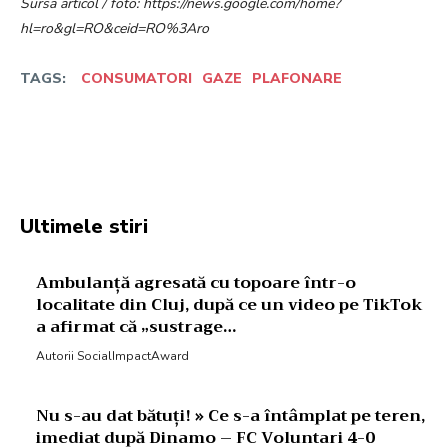
Sursa articol / foto: https://news.google.com/home?
hl=ro&gl=RO&ceid=RO%3Aro
TAGS:
CONSUMATORI
GAZE
PLAFONARE
Facebook
Twitter
Pinterest
W
Ultimele stiri
Ambulanță agresată cu topoare într-o
localitate din Cluj, după ce un video pe TikTok
a afirmat că „sustrage…
Autorii SocialImpactAward
Nu s-au dat bătuți! » Ce s-a întâmplat pe teren,
imediat după Dinamo – FC Voluntari 4-0