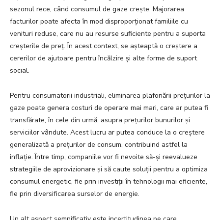
sezonul rece, când consumul de gaze crește. Majorarea
facturilor poate afecta în mod disproporționat familiile cu
venituri reduse, care nu au resurse suficiente pentru a suporta
creșterile de preț. În acest context, se așteaptă o creștere a
cererilor de ajutoare pentru încălzire și alte forme de suport
social.
Pentru consumatorii industriali, eliminarea plafonării prețurilor la
gaze poate genera costuri de operare mai mari, care ar putea fi
transfărate, în cele din urmă, asupra prețurilor bunurilor și
serviciilor vândute. Acest lucru ar putea conduce la o creștere
generalizată a prețurilor de consum, contribuind astfel la
inflație. Între timp, companiile vor fi nevoite să-și reevalueze
strategiile de aprovizionare și să caute soluții pentru a optimiza
consumul energetic, fie prin investiții în tehnologii mai eficiente,
fie prin diversificarea surselor de energie.
Un alt aspect semnificativ este incertitudinea pe care