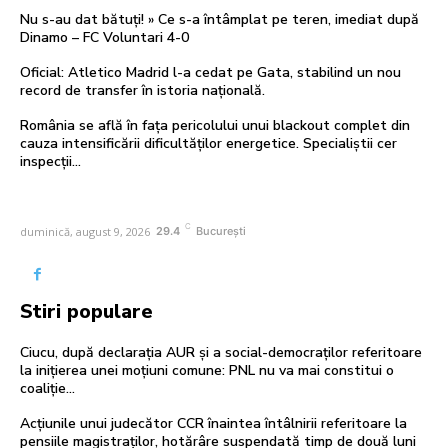
Nu s-au dat bătuți! » Ce s-a întâmplat pe teren, imediat după
Dinamo – FC Voluntari 4-0
Oficial: Atletico Madrid l-a cedat pe Gata, stabilind un nou
record de transfer în istoria națională.
România se află în fața pericolului unui blackout complet din
cauza intensificării dificultăților energetice. Specialiștii cer
inspecții…
C
duminică, august 9, 2026
29.4
București
Stiri populare
Ciucu, după declarația AUR și a social-democraților referitoare
la inițierea unei moțiuni comune: PNL nu va mai constitui o
coaliție…
Acțiunile unui judecător CCR înaintea întâlnirii referitoare la
pensiile magistraților, hotărâre suspendată timp de două luni