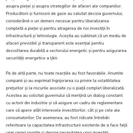
asupra pieței și asupra strategiilor de afaceri ale companiilor.
Producătorii și furnizorii de gaze au salutat decizia guvernului,
considerând-o un demers necesar pentru liberalizarea
completă a pieței și pentru atragerea de noi investiții în
infrastructură și tehnologie. Aceștia au subliniat că un mediu de
afaceri previzibil și transparent este esențial pentru
dezvoltarea durabilă a sectorului energetic și pentru asigurarea
securității energetice a țării.
Pe de altă parte, nu toate reacțiile au fost favorabile. Anumite
companii și-au exprimat îngrijorarea cu privire la volatilitatea
prețurilor și la riscurile asociate cu o piață complet liberalizată.
Acestea au solicitat guvernului să mențină un dialog constant
cu actorii din industrie și să asigure un cadru de reglementare
care să apere atât interesele investitorilor, cât și pe cele ale
consumatorilor. De asemenea, au fost ridicate întrebări
referitoare la capacitatea infrastructurii existente de a face față
unei cereri sporite și despre necesitatea unor investiții