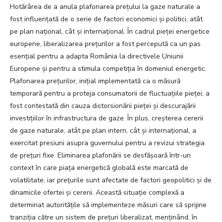
Hotărârea de a anula plafonarea prețului la gaze naturale a
fost influențată de o serie de factori economici și politici, atât
pe plan național, cât și internațional. În cadrul pieței energetice
europene, liberalizarea prețurilor a fost percepută ca un pas
esențial pentru a adapta România la directivele Uniunii
Europene și pentru a stimula competiția în domeniul energetic.
Plafonarea prețurilor, inițial implementată ca o măsură
temporară pentru a proteja consumatorii de fluctuațiile pieței, a
fost contestată din cauza distorsionării pieței și descurajării
investițiilor în infrastructura de gaze. În plus, creșterea cererii
de gaze naturale, atât pe plan intern, cât și internațional, a
exercitat presiuni asupra guvernului pentru a revizui strategia
de prețuri fixe. Eliminarea plafonării se desfășoară într-un
context în care piața energetică globală este marcată de
volatilitate, iar prețurile sunt afectate de factori geopolitici și de
dinamicile ofertei și cererii. Această situație complexă a
determinat autoritățile să implementeze măsuri care să sprijine
tranziția către un sistem de prețuri liberalizat, menținând, în