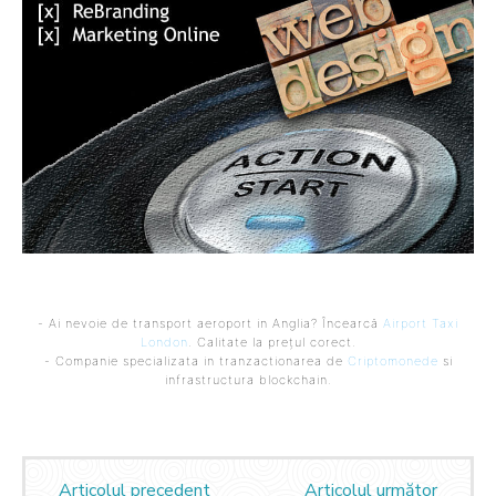
- Ai nevoie de transport aeroport in Anglia? Încearcă
Airport Taxi
London
. Calitate la prețul corect.
- Companie specializata in tranzactionarea de
Criptomonede
si
infrastructura blockchain.
Articolul precedent
Articolul următor