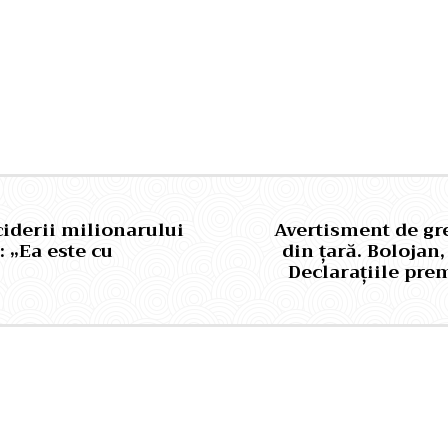
Pinterest
WhatsApp
ciderii milionarului
Avertisment de gr
 „Ea este cu
din țară. Bolojan,
Declarațiile pre