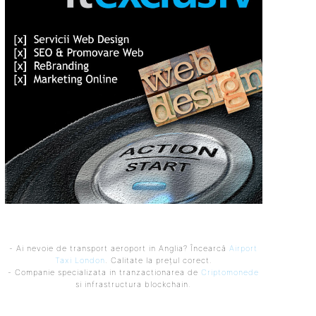
- Ai nevoie de transport aeroport in Anglia? Încearcă
Airport
Taxi London
. Calitate la prețul corect.
- Companie specializata in tranzactionarea de
Criptomonede
si infrastructura blockchain.