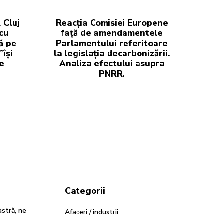
 Cluj
Reacția Comisiei Europene
cu
față de amendamentele
ă pe
Parlamentului referitoare
își
la legislația decarbonizării.
e
Analiza efectului asupra
PNRR.
Categorii
stră, ne
Afaceri / industrii