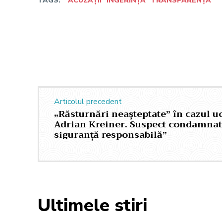
TAGS:
ACUZAȚII
INGERINȚĂ
TRANSPARENȚĂ
Facebook
Twitter
Acțiune
Articolul precedent
„Răsturnări neașteptate” în cazul u
Adrian Kreiner. Suspect condamnat:
siguranță responsabilă”
Ultimele stiri