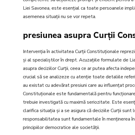
Liei Savonea, este esențial ca toate persoanele impli
asemenea situații nu se vor repeta.
presiunea asupra Curții Cons
Intervenția în activitatea Curții Constituționale reprez
și al specialiștilor în drept. Acuzațiile formulate de 
asupra deciziilor Curții, ceea ce ar putea afecta indep
crucial să se analizeze cu atenție toate detaliile refe
au existat cu adevărat presiuni care au influențat proce
Constituționale este fundamentală pentru funcționarea 
trebuie investigată cu maximă seriozitate. Este esenț
clarifica situația și a se asigura că deciziile Curții su
responsabilitatea sunt fundamentale în menținerea încre
principiilor democratice ale societății.