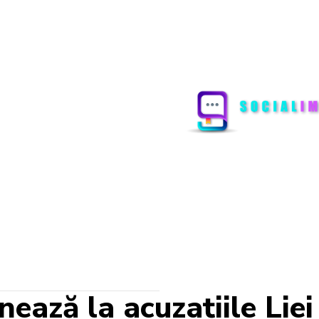
onează la acuzațiile Li