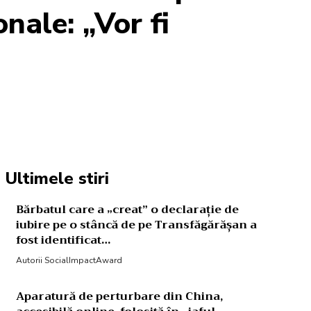
onale: „Vor fi
Acțiune
Ultimele stiri
Bărbatul care a „creat” o declarație de
iubire pe o stâncă de pe Transfăgărășan a
fost identificat…
Autorii SocialImpactAward
Aparatură de perturbare din China,