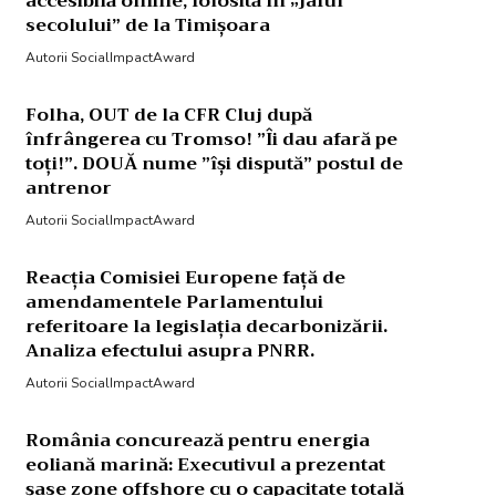
accesibilă online, folosită în „jaful
secolului” de la Timișoara
Autorii SocialImpactAward
Folha, OUT de la CFR Cluj după
înfrângerea cu Tromso! ”Îi dau afară pe
toți!”. DOUĂ nume ”își dispută” postul de
antrenor
Autorii SocialImpactAward
Reacția Comisiei Europene față de
amendamentele Parlamentului
referitoare la legislația decarbonizării.
Analiza efectului asupra PNRR.
Autorii SocialImpactAward
România concurează pentru energia
eoliană marină: Executivul a prezentat
șase zone offshore cu o capacitate totală