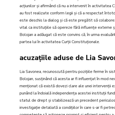
acțiunilor și afirmând că nu a intervenit în activitatea 
au fost realizate conform legii și că a respectat întotd
este deschis la dialog și că este pregătit să colaboreze
vital ca instituțiile să opereze fără influențe externe ș
Bolojan a adăugat că este convins că, în urma evaluăril
partea lui în activitatea Curții Constituționale.
acuzațiile aduse de Lia Sav
Lia Savonea, recunoscută pentru pozițiile ferme în siste
Bolojan, susținând că acesta ar fi influențat în mod ne
menționat că există dovezi clare ale unei intervenții ext
punând la îndoială independența acestei instituții fund
statul de drept și stabilizează un precedent periculos 
investigație detaliată a condițiilor în care s-ar fi petr
competente să acționeze prompt și eficient pentru a res