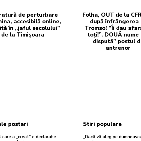
atură de perturbare
Folha, OUT de la CFR
hina, accesibilă online,
după înfrângerea 
ită în „jaful secolului”
Tromso! ”Îi dau afar
de la Timișoara
toți!”. DOUĂ nume ”
dispută” postul d
antrenor
le postari
Stiri populare
 care a „creat” o declarație
„Dacă vă aleg pe dumneavoa