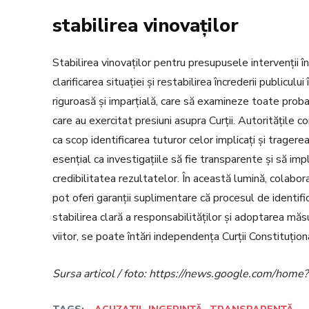
stabilirea vinovaților
Stabilirea vinovaților pentru presupusele intervenții în 
clarificarea situației și restabilirea încrederii publicu
riguroasă și imparțială, care să examineze toate proba
care au exercitat presiuni asupra Curții. Autoritățil
ca scop identificarea tuturor celor implicați și trager
esențial ca investigațiile să fie transparente și să imp
credibilitatea rezultatelor. În această lumină, colaborare
pot oferi garanții suplimentare că procesul de identifica
stabilirea clară a responsabilităților și adoptarea măs
viitor, se poate întări independența Curții Constituțion
Sursa articol / foto: https://news.google.com/h