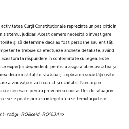
activitatea Curții Constituționale reprezintă un pas critic în
lui în sistemul judiciar. Acest demers necesită o investigare
toriile și să determine dacă au fost persoane sau entități
e competente trebuie să efectueze anchete detaliate, având
ea acestora la răspundere în conformitate cu legea. Este
lice experți independenți, pentru a asigura obiectivitatea și
a dintre instituțiile statului și implicarea societății civile
re a vinovaților va fi corect și echitabil. Numai prin
urilor necesare pentru prevenirea unor astfel de situații în
ale și se poate proteja integritatea sistemului judiciar.
ome?hl=ro&gl=RO&ceid=RO%3Aro