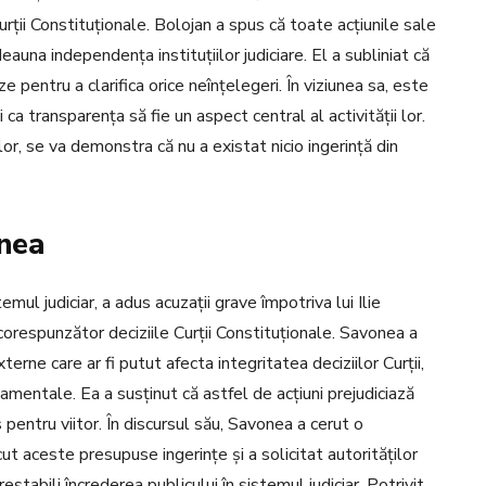
Curții Constituționale. Bolojan a spus că toate acțiunile sale
eauna independența instituțiilor judiciare. El a subliniat că
 pentru a clarifica orice neînțelegeri. În viziunea sa, este
i ca transparența să fie un aspect central al activității lor.
or, se va demonstra că nu a existat nicio ingerință din
onea
mul judiciar, a adus acuzații grave împotriva lui Ilie
corespunzător deciziile Curții Constituționale. Savonea a
erne care ar fi putut afecta integritatea deciziilor Curții,
amentale. Ea a susținut că astfel de acțiuni prejudiciază
pentru viitor. În discursul său, Savonea a cerut o
ecut aceste presupuse ingerințe și a solicitat autorităților
tabili încrederea publicului în sistemul judiciar. Potrivit