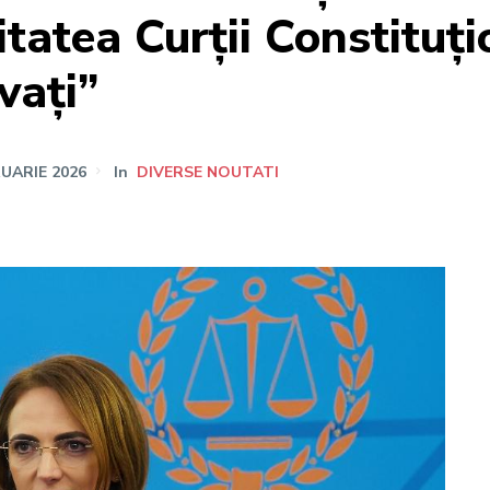
itatea Curții Constituți
ovați”
RUARIE 2026
In
DIVERSE NOUTATI