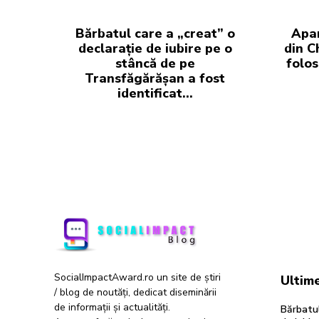
Bărbatul care a „creat” o
Apar
declarație de iubire pe o
din C
stâncă de pe
folos
Transfăgărășan a fost
identificat…
SocialImpactAward.ro un site de știri
Ultime
/ blog de noutăți, dedicat diseminării
de informații și actualități.
Bărbatul