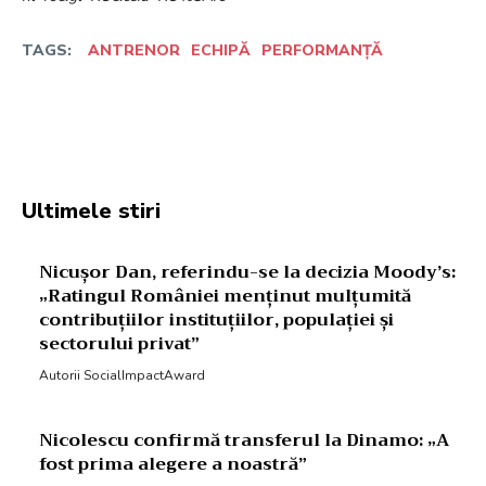
TAGS:
ANTRENOR
ECHIPĂ
PERFORMANȚĂ
Facebook
Twitter
Pinterest
W
Ultimele stiri
Nicușor Dan, referindu-se la decizia Moody’s:
„Ratingul României menținut mulțumită
contribuțiilor instituțiilor, populației și
sectorului privat”
Autorii SocialImpactAward
Nicolescu confirmă transferul la Dinamo: „A
fost prima alegere a noastră”