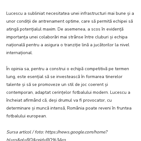
Lucescu a subliniat necesitatea unei infrastructuri mai bune și a
unor condiții de antrenament optime, care să permită echipei să
atingă potențialul maxim. De asemenea, a scos în evidență
importanța unei colaborări mai strânse între cluburi și echipa
națională pentru a asigura o tranziție lină a jucătorilor la nivel
internațional.
În opinia sa, pentru a construi o echipă competitivă pe termen
lung, este esențial să se investească în formarea tinerelor
talente și să se promoveze un stil de joc coerent și
contemporan, adaptat cerințelor fotbalului modern. Lucescu a
încheiat afirmând că, deși drumul va fi provocator, cu
determinare și muncă intensă, România poate reveni în fruntea
fotbalului european.
Sursa articol / foto: https://news.google.com/home?
hl=ro&gl=RO&ceid=RO%3Aro