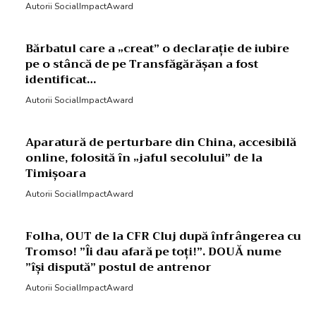
Autorii SocialImpactAward
Bărbatul care a „creat” o declarație de iubire
pe o stâncă de pe Transfăgărășan a fost
identificat…
Autorii SocialImpactAward
Aparatură de perturbare din China, accesibilă
online, folosită în „jaful secolului” de la
Timișoara
Autorii SocialImpactAward
Folha, OUT de la CFR Cluj după înfrângerea cu
Tromso! ”Îi dau afară pe toți!”. DOUĂ nume
”își dispută” postul de antrenor
Autorii SocialImpactAward