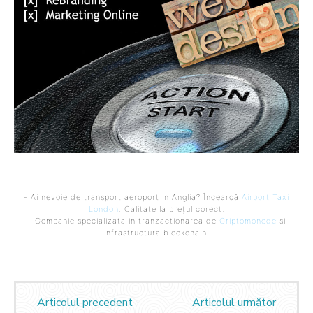
- Ai nevoie de transport aeroport in Anglia? Încearcă
Airport Taxi
London
. Calitate la prețul corect.
- Companie specializata in tranzactionarea de
Criptomonede
si
infrastructura blockchain.
Articolul precedent
Articolul următor