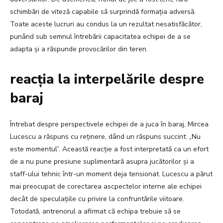
schimbări de viteză capabile să surprindă formația adversă.
Toate aceste lucruri au condus la un rezultat nesatisfăcător,
punând sub semnul întrebării capacitatea echipei de a se
adapta și a răspunde provocărilor din teren.
reacția la interpelările despre
baraj
Întrebat despre perspectivele echipei de a juca în baraj, Mircea
Lucescu a răspuns cu reținere, dând un răspuns succint: „Nu
este momentul”. Această reacție a fost interpretată ca un efort
de a nu pune presiune suplimentară asupra jucătorilor și a
staff-ului tehnic într-un moment deja tensionat. Lucescu a părut
mai preocupat de corectarea ascpectelor interne ale echipei
decât de speculațiile cu privire la confruntările viitoare.
Totodată, antrenorul a afirmat că echipa trebuie să se