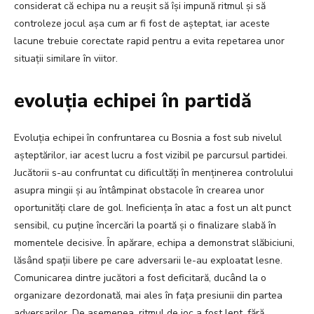
considerat că echipa nu a reușit să își impună ritmul și să
controleze jocul așa cum ar fi fost de așteptat, iar aceste
lacune trebuie corectate rapid pentru a evita repetarea unor
situații similare în viitor.
evoluția echipei în partidă
Evoluția echipei în confruntarea cu Bosnia a fost sub nivelul
așteptărilor, iar acest lucru a fost vizibil pe parcursul partidei.
Jucătorii s-au confruntat cu dificultăți în menținerea controlului
asupra mingii și au întâmpinat obstacole în crearea unor
oportunități clare de gol. Ineficiența în atac a fost un alt punct
sensibil, cu puține încercări la poartă și o finalizare slabă în
momentele decisive. În apărare, echipa a demonstrat slăbiciuni,
lăsând spații libere pe care adversarii le-au exploatat lesne.
Comunicarea dintre jucători a fost deficitară, ducând la o
organizare dezordonată, mai ales în fața presiunii din partea
adversarilor. De asemenea, ritmul de joc a fost lent, fără