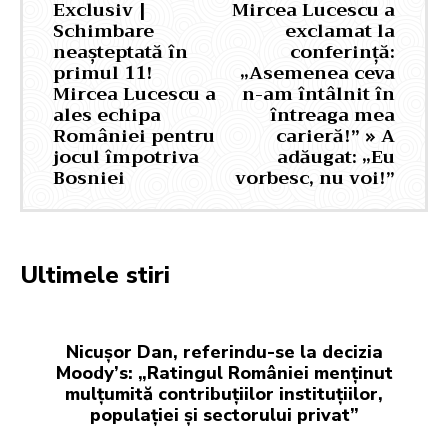
Exclusiv |
Mircea Lucescu a
Schimbare
exclamat la
neașteptată în
conferință:
primul 11!
„Asemenea ceva
Mircea Lucescu a
n-am întâlnit în
ales echipa
întreaga mea
României pentru
carieră!” » A
jocul împotriva
adăugat: „Eu
Bosniei
vorbesc, nu voi!”
Ultimele stiri
Nicușor Dan, referindu-se la decizia
Moody’s: „Ratingul României menținut
mulțumită contribuțiilor instituțiilor,
populației și sectorului privat”