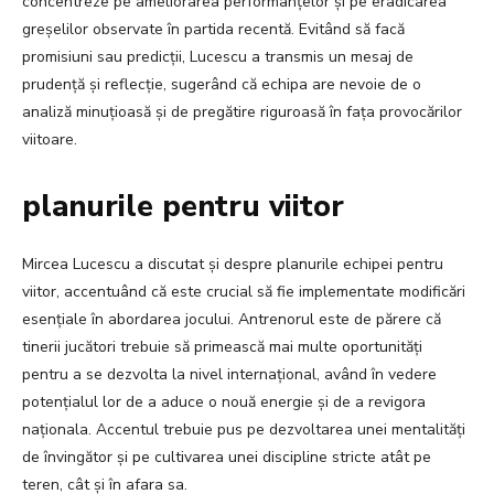
concentreze pe ameliorarea performanțelor și pe eradicarea
greșelilor observate în partida recentă. Evitând să facă
promisiuni sau predicții, Lucescu a transmis un mesaj de
prudență și reflecție, sugerând că echipa are nevoie de o
analiză minuțioasă și de pregătire riguroasă în fața provocărilor
viitoare.
planurile pentru viitor
Mircea Lucescu a discutat și despre planurile echipei pentru
viitor, accentuând că este crucial să fie implementate modificări
esențiale în abordarea jocului. Antrenorul este de părere că
tinerii jucători trebuie să primească mai multe oportunități
pentru a se dezvolta la nivel internațional, având în vedere
potențialul lor de a aduce o nouă energie și de a revigora
naționala. Accentul trebuie pus pe dezvoltarea unei mentalități
de învingător și pe cultivarea unei discipline stricte atât pe
teren, cât și în afara sa.