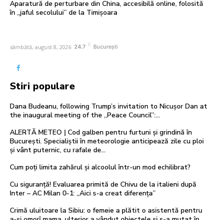
Aparatură de perturbare din China, accesibilă online, folosită
în „jaful secolului” de la Timișoara
C
sâmbătă, august 8, 2026
24.7
București
Stiri populare
Dana Budeanu, following Trump’s invitation to Nicușor Dan at
the inaugural meeting of the „Peace Council”:…
ALERTĂ METEO | Cod galben pentru furtuni și grindină în
București. Specialiștii în meteorologie anticipează zile cu ploi
și vânt puternic, cu rafale de...
Cum poți limita zahărul și alcoolul într-un mod echilibrat?
Cu siguranță! Evaluarea primită de Chivu de la italieni după
Inter – AC Milan 0-1: „Aici s-a creat diferența”
Crimă uluitoare la Sibiu: o femeie a plătit o asistentă pentru
a-și omorî mama, ulterior a vândut obiectele și s-a mutat în