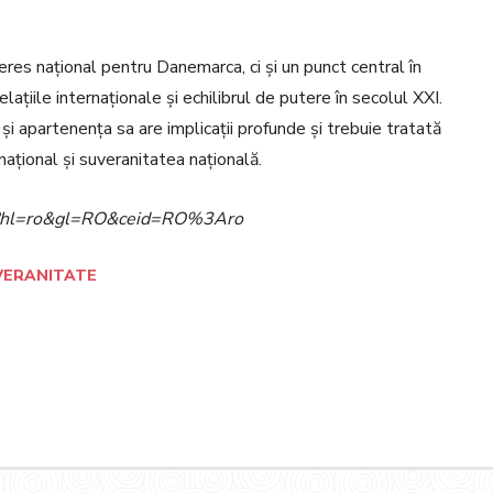
res național pentru Danemarca, ci și un punct central în
lațiile internaționale și echilibrul de putere în secolul XXI.
și apartenența sa are implicații profunde și trebuie tratată
național și suveranitatea națională.
ome?hl=ro&gl=RO&ceid=RO%3Aro
VERANITATE
Pinterest
WhatsApp