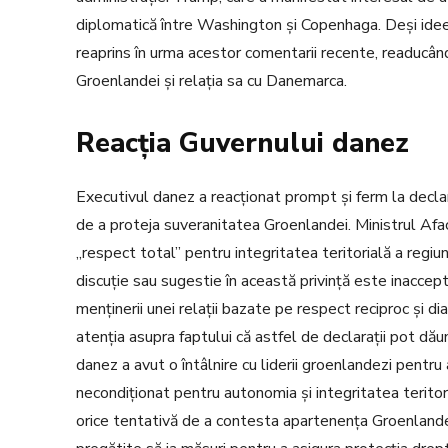
diplomatică între Washington și Copenhaga. Deși ideea 
reaprins în urma acestor comentarii recente, readucând
Groenlandei și relația sa cu Danemarca.
Reacția Guvernului danez
Executivul danez a reacționat prompt și ferm la declar
de a proteja suveranitatea Groenlandei. Ministrul Afa
„respect total” pentru integritatea teritorială a regiu
discuție sau sugestie în această privință este inaccep
menținerii unei relații bazate pe respect reciproc și dia
atenția asupra faptului că astfel de declarații pot dă
danez a avut o întâlnire cu liderii groenlandezi pentru 
necondiționat pentru autonomia și integritatea terito
orice tentativă de a contesta apartenența Groenlandei 