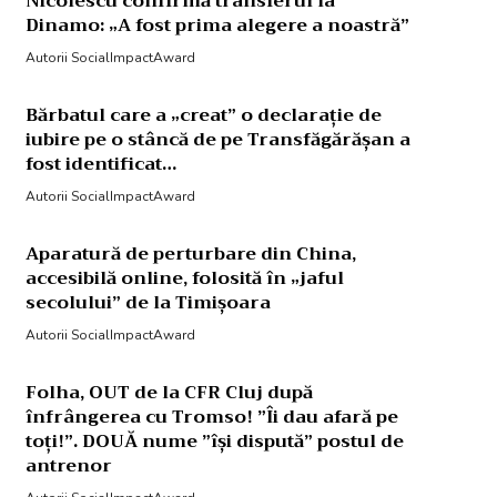
Nicolescu confirmă transferul la
Dinamo: „A fost prima alegere a noastră”
Autorii SocialImpactAward
Bărbatul care a „creat” o declarație de
iubire pe o stâncă de pe Transfăgărășan a
fost identificat…
Autorii SocialImpactAward
Aparatură de perturbare din China,
accesibilă online, folosită în „jaful
secolului” de la Timișoara
Autorii SocialImpactAward
Folha, OUT de la CFR Cluj după
înfrângerea cu Tromso! ”Îi dau afară pe
toți!”. DOUĂ nume ”își dispută” postul de
antrenor