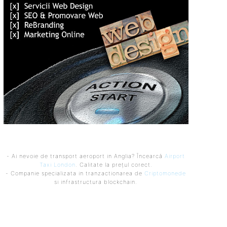
- Ai nevoie de transport aeroport in Anglia? Încearcă
Airport
Taxi London
. Calitate la prețul corect.
- Companie specializata in tranzactionarea de
Criptomonede
si infrastructura blockchain.