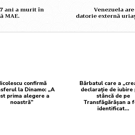
7 ani a murit în
Venezuela are 
ță MAE.
datorie externă uriaș
icolescu confirmă
Bărbatul care a „cre
sferul la Dinamo: „A
declarație de iubire
st prima alegere a
stâncă de pe
noastră”
Transfăgărășan a f
identificat…