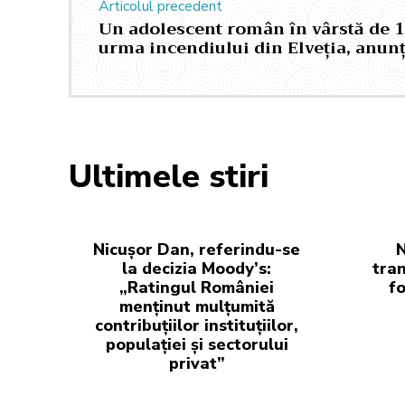
Articolul precedent
Un adolescent român în vârstă de 1
urma incendiului din Elveția, anun
Ultimele stiri
Nicușor Dan, referindu-se
N
la decizia Moody’s:
tran
„Ratingul României
fo
menținut mulțumită
contribuțiilor instituțiilor,
populației și sectorului
privat”