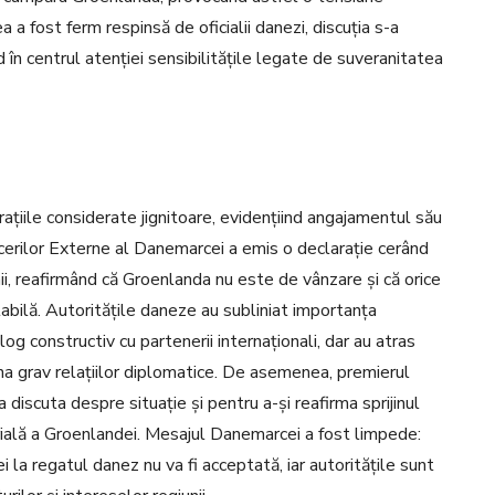
a fost ferm respinsă de oficialii danezi, discuția s-a
 în centrul atenției sensibilitățile legate de suveranitatea
ațiile considerate jignitoare, evidențiind angajamentul său
cerilor Externe al Danemarcei a emis o declarație cerând
nii, reafirmând că Groenlanda nu este de vânzare și că orice
tabilă. Autoritățile daneze au subliniat importanța
log constructiv cu partenerii internaționali, dar au atras
una grav relațiilor diplomatice. De asemenea, premierul
a discuta despre situație și pentru a-și reafirma sprijinul
rială a Groenlandei. Mesajul Danemarcei a fost limpede:
la regatul danez nu va fi acceptată, iar autoritățile sunt