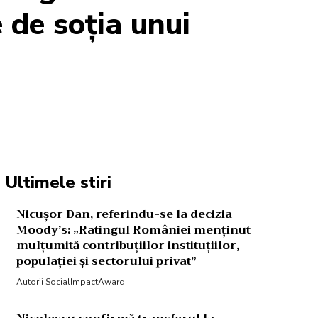
 de soția unui
Acțiune
Ultimele stiri
Nicușor Dan, referindu-se la decizia
Moody’s: „Ratingul României menținut
mulțumită contribuțiilor instituțiilor,
populației și sectorului privat”
Autorii SocialImpactAward