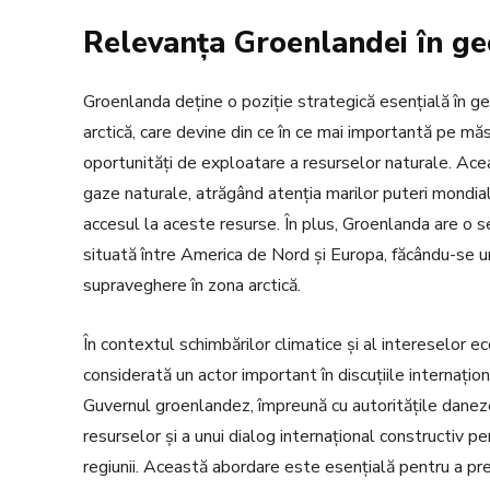
Relevanța Groenlandei în ge
Groenlanda deține o poziție strategică esențială în ge
arctică, care devine din ce în ce mai importantă pe măs
oportunități de exploatare a resurselor naturale. Ace
gaze naturale, atrăgând atenția marilor puteri mondiale 
accesul la aceste resurse. În plus, Groenlanda are o se
situată între America de Nord și Europa, făcându-se u
supraveghere în zona arctică.
În contextul schimbărilor climatice și al intereselor e
considerată un actor important în discuțiile internațion
Guvernul groenlandez, împreună cu autoritățile daneze
resurselor și a unui dialog internațional constructiv p
regiunii. Această abordare este esențială pentru a pr