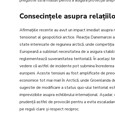
pregătite să ia măsuri pentru a asigura protecția dreptur
Consecințele asupra relațiilo
Afirmațiile recente au avut un impact imediat asupra re
tensionat al geopoliticii arctice. Reacția Danemarcei a 
state interesate de regiunea arctică, unde competiția
Europeană a subliniat necesitatea de a asigura stabili
reglementează suveranitatea teritorială. În același tim
vedere că astfel de incidente pot submina încrederea ș
europeni. Aceste tensiuni au fost amplificate de preo
economice tot mai mari în Arctică, unde Groenlanda deți
sugestie de modificare a status quo-ului teritorial es
imprevizibile asupra echilibrului internațional. Așad
prudență astfel de provocări pentru a evita escaladare
pe reguli clare și respect reciproc.