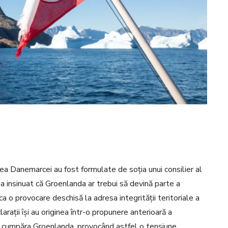
ea Danemarcei au fost formulate de soția unui consilier al
 insinuat că Groenlanda ar trebui să devină parte a
a o provocare deschisă la adresa integrității teritoriale a
ații își au originea într-o propunere anterioară a
 a cumpăra Groenlanda, provocând astfel o tensiune