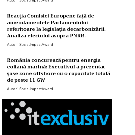
Autorii SocialImpactAward
Reacția Comisiei Europene față de
amendamentele Parlamentului
referitoare la legislația decarbonizării.
Analiza efectului asupra PNRR.
Autorii SocialImpactAward
România concurează pentru energia
eoliană marină: Executivul a prezentat
șase zone offshore cu o capacitate totală
de peste 11 GW
Autorii SocialImpactAward