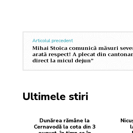
Articolul precedent
Mihai Stoica comunică măsuri sever
arată respect! A plecat din cantonam
direct la micul dejun”
Ultimele stiri
Dunărea rămâne la
Nicu
Cernavodă la cota din 3
l
august, în timp ce în
„