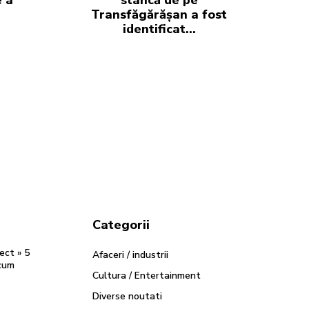
Transfăgărășan a fost
identificat…
Categorii
rect » 5
Afaceri / industrii
acum
Cultura / Entertainment
Diverse noutati