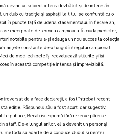
nă devine un subiect intens dezbătut și de interes în
un club cu tradiție și aspirații la titlu, se confruntă cu o
l în puncte față de liderul clasamentului. În fiecare an,
iecare meci poate determina campioana. În ciuda piedicilor,
turi notabile pentru a-și adăuga un nou succes la colecția
rformanțele constante de-a lungul întregului campionat
eci de meci, echipele își reevaluează stilurile și își
ces în această competiție intensă și imprevizibilă.
controversat de a face declarații, a fost întrebat recent
astă ediție. Răspunsul său a fost scurt, dar sugestiv,
țiile publice, Becali își exprimă fără rezerve părerile
 din staff. De-a lungul anilor, el a devenit un personaj
tru metoda sa aparte de a conduce clubul și pentru