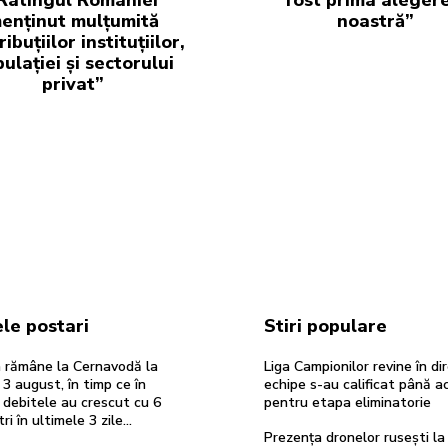
enținut mulțumită
noastră”
ibuțiilor instituțiilor,
ulației și sectorului
privat”
le postari
Stiri populare
 rămâne la Cernavodă la
Liga Campionilor revine în di
 3 august, în timp ce în
echipe s-au calificat până 
 debitele au crescut cu 6
pentru etapa eliminatorie
i în ultimele 3 zile...
Prezența dronelor rusești la