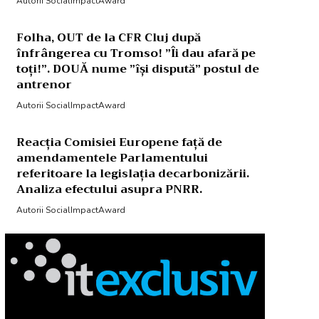
Autorii SocialImpactAward
Folha, OUT de la CFR Cluj după
înfrângerea cu Tromso! ”Îi dau afară pe
toți!”. DOUĂ nume ”își dispută” postul de
antrenor
Autorii SocialImpactAward
Reacția Comisiei Europene față de
amendamentele Parlamentului
referitoare la legislația decarbonizării.
Analiza efectului asupra PNRR.
Autorii SocialImpactAward