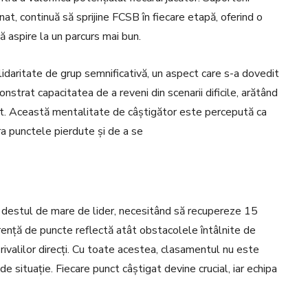
at, continuă să sprijine FCSB în fiecare etapă, oferind o
ă aspire la un parcurs mai bun.
olidaritate de grup semnificativă, un aspect care s-a dovedit
onstrat capacitatea de a reveni din scenarii dificile, arătând
păt. Această mentalitate de câștigător este percepută ca
ra punctele pierdute și de a se
 destul de mare de lider, necesitând să recupereze 15
rență de puncte reflectă atât obstacolele întâlnite de
rivalilor direcți. Cu toate acestea, clasamentul nu este
 de situație. Fiecare punct câștigat devine crucial, iar echipa