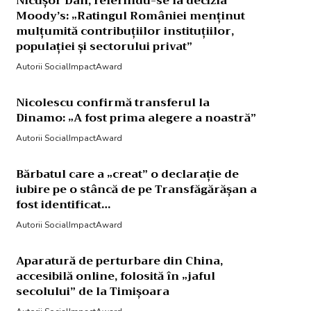
Nicușor Dan, referindu-se la decizia
Moody’s: „Ratingul României menținut
mulțumită contribuțiilor instituțiilor,
populației și sectorului privat”
Autorii SocialImpactAward
Nicolescu confirmă transferul la
Dinamo: „A fost prima alegere a noastră”
Autorii SocialImpactAward
Bărbatul care a „creat” o declarație de
iubire pe o stâncă de pe Transfăgărășan a
fost identificat…
Autorii SocialImpactAward
Aparatură de perturbare din China,
accesibilă online, folosită în „jaful
secolului” de la Timișoara