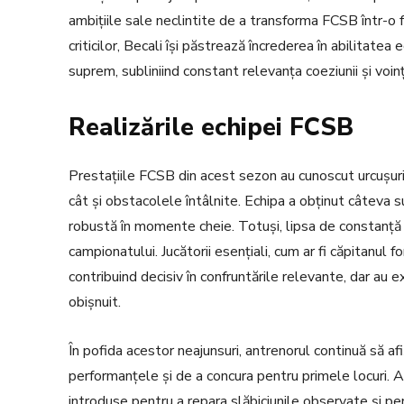
ambițiile sale neclintite de a transforma FCSB într-o fo
criticilor, Becali își păstrează încrederea în abilitatea
suprem, subliniind constant relevanța coeziunii și voinț
Realizările echipei FCSB
Prestațiile FCSB din acest sezon au cunoscut urcușuri și
cât și obstacolele întâlnite. Echipa a obținut câteva 
robustă în momente cheie. Totuși, lipsa de constanță î
campionatului. Jucătorii esențiali, cum ar fi căpitanul 
contribuind decisiv în confruntările relevante, dar au e
obișnuit.
În pofida acestor neajunsuri, antrenorul continuă să af
performanțele și de a concura pentru primele locuri. A
introduse pentru a repara slăbiciunile observate și pent