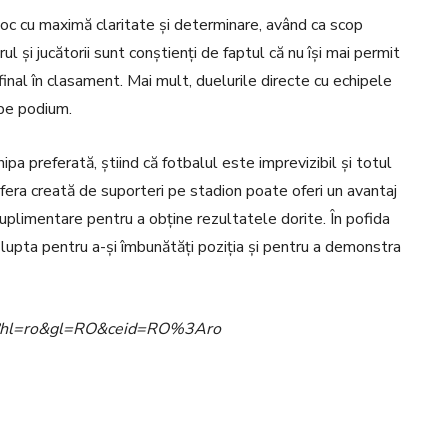
joc cu maximă claritate și determinare, având ca scop
l și jucătorii sunt conștienți de faptul că nu își mai permit
 final în clasament. Mai mult, duelurile directe cu echipele
 pe podium.
hipa preferată, știind că fotbalul este imprevizibil și totul
sfera creată de suporteri pe stadion poate oferi un avantaj
suplimentare pentru a obține rezultatele dorite. În pofida
lupta pentru a-și îmbunătăți poziția și pentru a demonstra
ome?hl=ro&gl=RO&ceid=RO%3Aro
Pinterest
WhatsApp