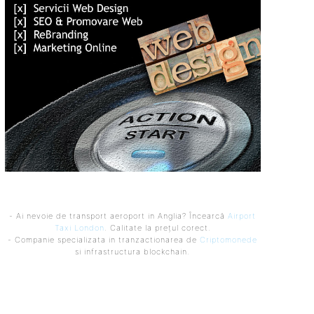
- Ai nevoie de transport aeroport in Anglia? Încearcă
Airport
Taxi London
. Calitate la prețul corect.
- Companie specializata in tranzactionarea de
Criptomonede
si infrastructura blockchain.