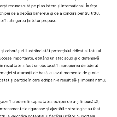
rță recunoscută pe plan intern și internațional. În fața
 echipei de a depăși barierele și de a concura pentru titlul
ei în atingerea țintelor propuse.
 coborâșuri, ilustrând atât potențialul ridicat al lotului,
succese importante, etalând un atac solid și o defensivă
n rezultate a fost un obstacol în apropierea de liderul
formației și atacanții de bază, au avut momente de glorie,
xistat și partide în care echipa n-a reușit să-și impună ritmul
ișeze încredere în capacitatea echipei de a-și îmbunătăți
ntrenamentele riguroase și ajustările strategice au fost
ru a valorifica potențialul fiecărui jucător. Suporterii