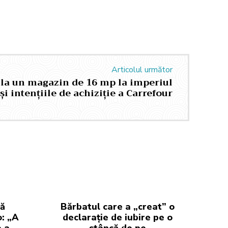
Articolul următor
e la un magazin de 16 mp la imperiul
 intențiile de achiziție a Carrefour
mă
Bărbatul care a „creat” o
o: „A
declarație de iubire pe o
e a
stâncă de pe