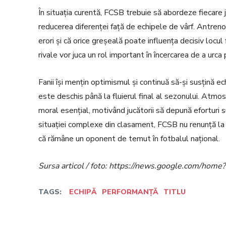
În situația curentă, FCSB trebuie să abordeze fiecare 
reducerea diferenței față de echipele de vârf. Antrenoru
erori și că orice greșeală poate influența decisiv locul
rivale vor juca un rol important în încercarea de a urca
Fanii își mențin optimismul și continuă să-și susțină ec
este deschis până la fluierul final al sezonului. Atmo
moral esențial, motivând jucătorii să depună eforturi 
situației complexe din clasament, FCSB nu renunță la 
că rămâne un oponent de temut în fotbalul național.
Sursa articol / foto: https://news.google.com/h
TAGS:
ECHIPĂ
PERFORMANȚĂ
TITLU
Facebook
Twitter
Acțiune