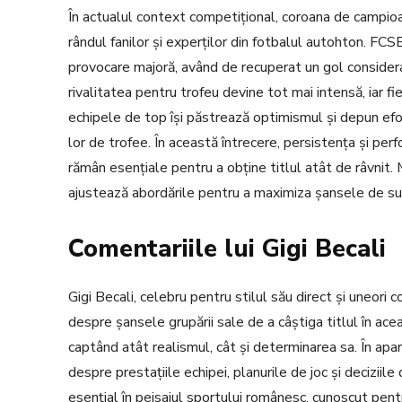
În actualul context competițional, coroana de campioa
rândul fanilor și experților din fotbalul autohton. FCSB, 
provocare majoră, având de recuperat un gol considerabi
rivalitatea pentru trofeu devine tot mai intensă, iar f
echipele de top își păstrează optimismul și depun efor
lor de trofee. În această întrecere, persistența și pe
rămân esențiale pentru a obține titlul atât de râvnit. M
ajustează abordările pentru a maximiza șansele de suc
Comentariile lui Gigi Becali
Gigi Becali, celebru pentru stilul său direct și uneori 
despre șansele grupării sale de a câștiga titlul în ace
captând atât realismul, cât și determinarea sa. În apari
despre prestațiile echipei, planurile de joc și deciziile
esențial în peisajul sportului românesc, cunoscut pen