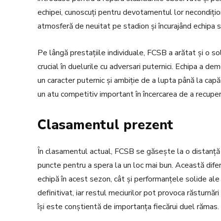
echipei, cunoscuți pentru devotamentul lor necondițion
atmosferă de neuitat pe stadion și încurajând echipa s
Pe lângă prestațiile individuale, FCSB a arătat și o s
crucial în duelurile cu adversari puternici. Echipa a dem
un caracter puternic și ambiție de a lupta până la ca
un atu competitiv important în încercarea de a recupe
Clasamentul prezent
În clasamentul actual, FCSB se găsește la o distanță
puncte pentru a spera la un loc mai bun. Această dife
echipă în acest sezon, cât și performanțele solide ale 
definitivat, iar restul meciurilor pot provoca răsturnări
își este conștientă de importanța fiecărui duel rămas.