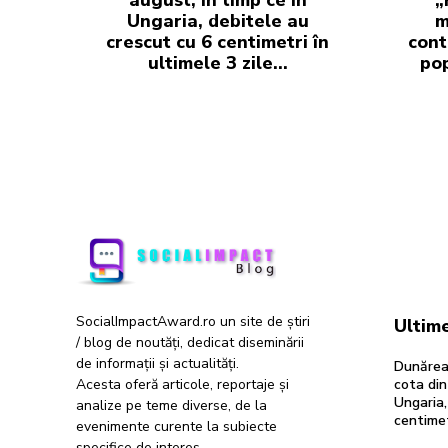
Ungaria, debitele au
m
crescut cu 6 centimetri în
contr
ultimele 3 zile...
pop
SocialImpactAward.ro un site de știri
Ultime
/ blog de noutăți, dedicat diseminării
de informații și actualități.
Dunărea
Acesta oferă articole, reportaje și
cota din
Ungaria,
analize pe teme diverse, de la
centimetr
evenimente curente la subiecte
specifice de interes.