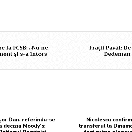
e la FCSB: „Nu ne
Frații Pavăl: D
ent și s-a întors
Dedeman și
șor Dan, referindu-se
Nicolescu confir
a decizia Moody’s:
transferul la Dinam
Ratingul României
fost prima aleger