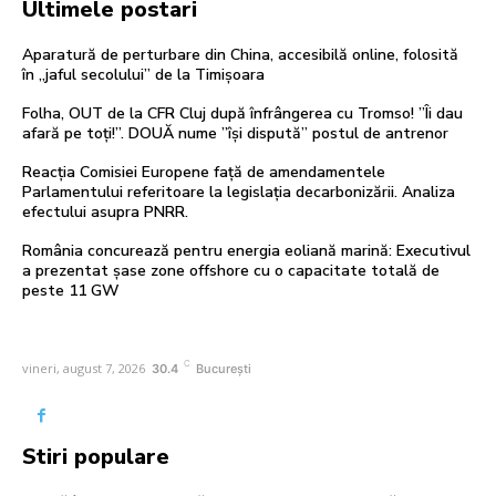
Ultimele postari
Aparatură de perturbare din China, accesibilă online, folosită
în „jaful secolului” de la Timișoara
Folha, OUT de la CFR Cluj după înfrângerea cu Tromso! ”Îi dau
afară pe toți!”. DOUĂ nume ”își dispută” postul de antrenor
Reacția Comisiei Europene față de amendamentele
Parlamentului referitoare la legislația decarbonizării. Analiza
efectului asupra PNRR.
România concurează pentru energia eoliană marină: Executivul
a prezentat șase zone offshore cu o capacitate totală de
peste 11 GW
C
vineri, august 7, 2026
30.4
București
Stiri populare