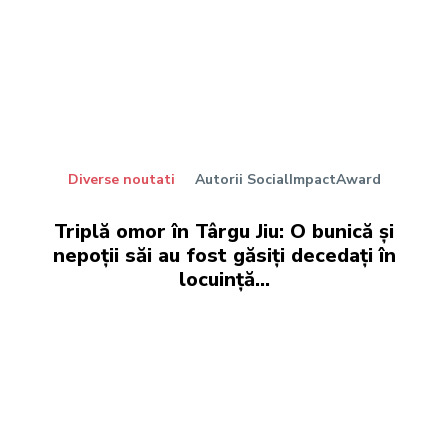
Diverse noutati
Autorii SocialImpactAward
Triplă omor în Târgu Jiu: O bunică și
nepoții săi au fost găsiți decedați în
locuință…