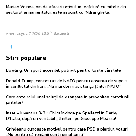
Marian Voinea, om de afaceri reținut în legătură cu mitele din
sectorul armamentului, este asociat cu ‘Ndrangheta.
C
vineri, august 7, 2026
23.5
București
Stiri populare
Bowling. Un sport accesibil, potrivit pentru toate vârstele
Donald Trump, contestat de NATO pentru absența de suport
în conflictul din Iran: „Nu mai dorim asistența țărilor NATO”
Care este rolul unei soluții de etanșare în prevenirea coroziunii
jantelor?
Inter – Juventus 3-2 » Chivu învinge pe Spalletti în Derby
D’Italia, după un veritabil „thriller” pe Giuseppe Meazza!
Grindeanu cunoaște motivul pentru care PSD a pierdut voturi.
„Nu pentru că românii sunt nemulțumiți”