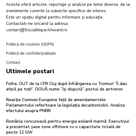
Acesta oferă articole, reportaje și analize pe teme diverse, de la
evenimente curente la subiecte specifice de interes.
Este un spațiu digital pentru informare și educație.
Contactati-ne oricand la adresa:
contact@SocialImpactAward.ro
Politica de cookies (GDPR)
Politică de confidențialitate
Contact
Ultimele postari
Folha, OUT de la CFR Cluj după înfrângerea cu Tromso! ”Îi dau
afară pe toți!”. DOUĂ nume ”își dispută” postul de antrenor
Reacția Comisiei Europene față de amendamentele
Parlamentului referitoare la legislația decarbonizării. Analiza
efectului asupra PNRR.
România concurează pentru energia eoliană marină: Executivul
a prezentat șase zone offshore cu o capacitate totală de
peste 11 GW