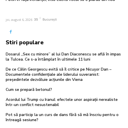
C
joi, august 6, 2026
35
București
Stiri populare
Dosarul „Sex cu minore” al lui Dan Diaconescu se află în impas
la Tulcea. Ce s-a întâmplat în ultimele 11 luni
De ce Călin Georgescu evită să îl critice pe Nicușor Dan –
Documentele confidențiale ale liderului suveranist:
președintele dezvăluie acțiunile din Viena
Cum se prepară betonul?
Acordul lui Trump cu Iranul: efectele unor aspirații nerealiste
într-un conflict nesustenabil
Pot să particip la un curs de dans fără să mă înscriu pentru o
întreagă sesiune?