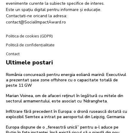
evenimente curente la subiecte specifice de interes.
Este un spațiu digital pentru informare și educație.
Contactati-ne oricand la adresa:
contact@SocialImpactAward.ro
Politica de cookies (GDPR)
Politică de confidențialitate
Contact
Ultimele postari
România concurează pentru energia eoliană marină: Executivul
a prezentat șase zone offshore cu o capacitate totală de
peste 11 GW
Marian Voinea, om de afaceri reținut în legătură cu mitele din
sectorul armamentului, este asociat cu ‘Ndrangheta.
Infiltrare fără precedent în Europa: o dronă rusească dotată cu
explozibil Semtex a intrat pe aeroportul din Leipzig, Germania
Europa dispune de o „fereastră unică” pentru a-l aduce pe
Putin în fața instanței, însă există riscul să o piardă din nou