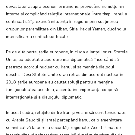
devastator asupra economiei iraniene, provocând nemulțumiri
interne și complicând relațiile internaționale. Între timp, Iranul a
continuat să își extindă influența în regiune prin susținerea
grupurilor paramilitare din Liban, Siria, Irak și Yemen, ducând la
intensificarea conflictelor locale.
Pe de altă parte, țările europene, în ciuda alianței lor cu Statele
Unite, au adoptat o abordare mai diplomatică, încercând să
păstreze acordul nuclear cu Iranul și să mențină dialogul
deschis. Deși Statele Unite s-au retras din acordul nuclear în
2018, țările europene au căutat soluții pentru a menține
funcționalitatea acestuia, accentuând importanța cooperării
internaționale și a dialogului diplomatic.
În acest cadru, relațiile dintre Iran și vecinii săi sunt tensionate,
cu Arabia Saudită și Israel percepând Iranul ca o amenințare
semnificativă la adresa securității regionale. Acest climat de