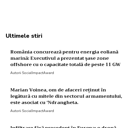
Facebook
Twitter
Pinterest
W
Ultimele stiri
România concurează pentru energia eoliană
marină: Executivul a prezentat șase zone
offshore cu o capacitate totală de peste 11 GW
Autorii SocialImpactAward
Marian Voinea, om de afaceri reținut în
legătură cu mitele din sectorul armamentului,
este asociat cu ‘Ndrangheta.
Autorii SocialImpactAward