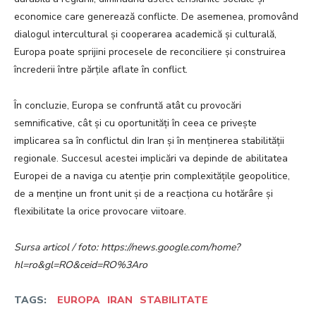
economice care generează conflicte. De asemenea, promovând
dialogul intercultural și cooperarea academică și culturală,
Europa poate sprijini procesele de reconciliere și construirea
încrederii între părțile aflate în conflict.
În concluzie, Europa se confruntă atât cu provocări
semnificative, cât și cu oportunități în ceea ce privește
implicarea sa în conflictul din Iran și în menținerea stabilității
regionale. Succesul acestei implicări va depinde de abilitatea
Europei de a naviga cu atenție prin complexitățile geopolitice,
de a menține un front unit și de a reacționa cu hotărâre și
flexibilitate la orice provocare viitoare.
Sursa articol / foto: https://news.google.com/home?
hl=ro&gl=RO&ceid=RO%3Aro
TAGS:
EUROPA
IRAN
STABILITATE