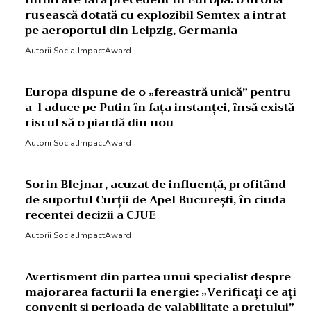
Infiltrare fără precedent în Europa: o dronă
rusească dotată cu explozibil Semtex a intrat
pe aeroportul din Leipzig, Germania
Autorii SocialImpactAward
Europa dispune de o „fereastră unică” pentru
a-l aduce pe Putin în fața instanței, însă există
riscul să o piardă din nou
Autorii SocialImpactAward
Sorin Blejnar, acuzat de influență, profitând
de suportul Curții de Apel București, în ciuda
recentei decizii a CJUE
Autorii SocialImpactAward
Avertisment din partea unui specialist despre
majorarea facturii la energie: „Verificați ce ați
convenit și perioada de valabilitate a prețului”