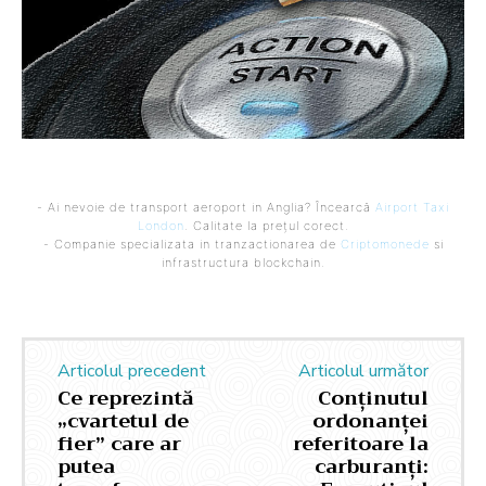
- Ai nevoie de transport aeroport in Anglia? Încearcă
Airport Taxi
London
. Calitate la prețul corect.
- Companie specializata in tranzactionarea de
Criptomonede
si
infrastructura blockchain.
Articolul precedent
Articolul următor
Ce reprezintă
Conținutul
„cvartetul de
ordonanței
fier” care ar
referitoare la
putea
carburanți: