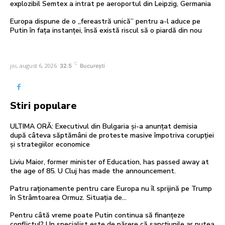
explozibil Semtex a intrat pe aeroportul din Leipzig, Germania
Europa dispune de o „fereastră unică” pentru a-l aduce pe
Putin în fața instanței, însă există riscul să o piardă din nou
C
joi, august 6, 2026
32.5
București
Stiri populare
ULTIMA ORĂ: Executivul din Bulgaria și-a anunțat demisia
după câteva săptămâni de proteste masive împotriva corupției
și strategiilor economice
Liviu Maior, former minister of Education, has passed away at
the age of 85. U Cluj has made the announcement.
Patru raționamente pentru care Europa nu îl sprijină pe Trump
în Strâmtoarea Ormuz. Situația de…
Pentru câtă vreme poate Putin continua să finanțeze
conflictul? Un specialist este de părere că sancțiunile ar putea