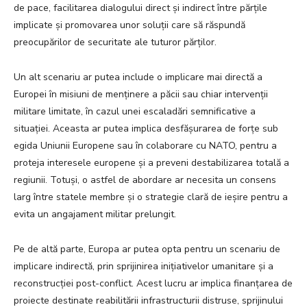
de pace, facilitarea dialogului direct și indirect între părțile
implicate și promovarea unor soluții care să răspundă
preocupărilor de securitate ale tuturor părților.
Un alt scenariu ar putea include o implicare mai directă a
Europei în misiuni de menținere a păcii sau chiar intervenții
militare limitate, în cazul unei escaladări semnificative a
situației. Aceasta ar putea implica desfășurarea de forțe sub
egida Uniunii Europene sau în colaborare cu NATO, pentru a
proteja interesele europene și a preveni destabilizarea totală a
regiunii. Totuși, o astfel de abordare ar necesita un consens
larg între statele membre și o strategie clară de ieșire pentru a
evita un angajament militar prelungit.
Pe de altă parte, Europa ar putea opta pentru un scenariu de
implicare indirectă, prin sprijinirea inițiativelor umanitare și a
reconstrucției post-conflict. Acest lucru ar implica finanțarea de
proiecte destinate reabilitării infrastructurii distruse, sprijinului