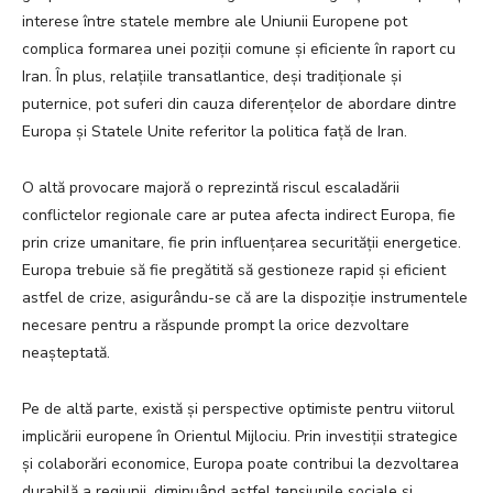
interese între statele membre ale Uniunii Europene pot
complica formarea unei poziții comune și eficiente în raport cu
Iran. În plus, relațiile transatlantice, deși tradiționale și
puternice, pot suferi din cauza diferențelor de abordare dintre
Europa și Statele Unite referitor la politica față de Iran.
O altă provocare majoră o reprezintă riscul escaladării
conflictelor regionale care ar putea afecta indirect Europa, fie
prin crize umanitare, fie prin influențarea securității energetice.
Europa trebuie să fie pregătită să gestioneze rapid și eficient
astfel de crize, asigurându-se că are la dispoziție instrumentele
necesare pentru a răspunde prompt la orice dezvoltare
neașteptată.
Pe de altă parte, există și perspective optimiste pentru viitorul
implicării europene în Orientul Mijlociu. Prin investiții strategice
și colaborări economice, Europa poate contribui la dezvoltarea
durabilă a regiunii, diminuând astfel tensiunile sociale și