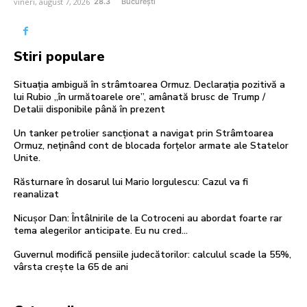
vineri, august 7, 2026
28.3
București
Stiri populare
Situația ambiguă în strâmtoarea Ormuz. Declarația pozitivă a
lui Rubio „în următoarele ore”, amânată brusc de Trump /
Detalii disponibile până în prezent
Un tanker petrolier sancționat a navigat prin Strâmtoarea
Ormuz, neținând cont de blocada forțelor armate ale Statelor
Unite.
Răsturnare în dosarul lui Mario Iorgulescu: Cazul va fi
reanalizat
Nicușor Dan: Întâlnirile de la Cotroceni au abordat foarte rar
tema alegerilor anticipate. Eu nu cred…
Guvernul modifică pensiile judecătorilor: calculul scade la 55%,
vârsta crește la 65 de ani