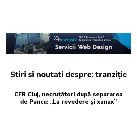
Stiri si noutati despre:
tranziție
CFR Cluj, necruțători după separarea
de Pancu: „La revedere și xanax”