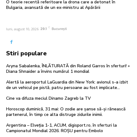
O teorie recentă referitoare la drona care a detonat în
Bulgaria, avansată de un ex-ministru al Apărării
C
luni, august 10, 2026
29.1
București
Stiri populare
Aryna Sabalenka, ÎNLĂTURATĂ din Roland Garros în sferturi! »
Diana Shnaider a învins numărul 1 mondial
Alertă la aeroportul LaGuardia din New York: avionul s-a izbit
de un vehicul pe pistă, patru persoane au fost implicate…
Cine va difuza meciul Dinamo Zagreb la TV
Horoscop duminică, 31 mai: O zodie are șanse să-și rănească
partenerul, în timp ce alta distruge zidurile inimii.
Argentina – Elveția 1-1, ACUM, digisport.ro, în sferturi la
Campionatul Mondial 2026. ROȘU pentru Embolo