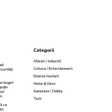
Categorii
Afaceri / industrii
ad
Cultura / Entertainment
curității
Diverse noutati
 un buget
Home & Deco
„puțin
Sanatate / Hobby
uri
n.
Tech
pă ce
nkt