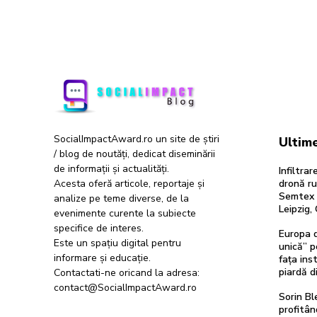
SocialImpactAward.ro un site de știri
Ultime
/ blog de noutăți, dedicat diseminării
de informații și actualități.
Infiltra
Acesta oferă articole, reportaje și
dronă ru
Semtex a
analize pe teme diverse, de la
Leipzig,
evenimente curente la subiecte
specifice de interes.
Europa d
Este un spațiu digital pentru
unică” p
informare și educație.
fața inst
piardă d
Contactati-ne oricand la adresa:
contact@SocialImpactAward.ro
Sorin Bl
profitân