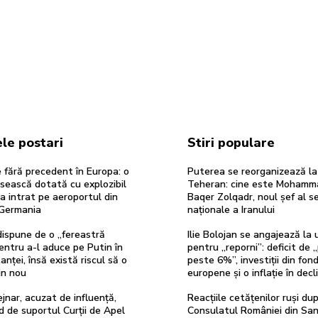
le postari
Stiri populare
re fără precedent în Europa: o
Puterea se reorganizează la
sească dotată cu explozibil
Teheran: cine este Mohamm
 intrat pe aeroportul din
Baqer Zolqadr, noul șef al se
 Germania
naționale a Iranului
ispune de o „fereastră
Ilie Bolojan se angajează la
entru a-l aduce pe Putin în
pentru „reporni”: deficit de 
anței, însă există riscul să o
peste 6%”, investiții din fond
in nou
europene și o inflație în decli
ejnar, acuzat de influență,
Reacțiile cetățenilor ruși du
d de suportul Curții de Apel
Consulatul României din Sa