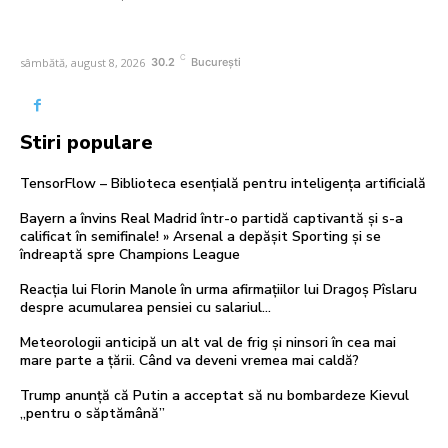
C
sâmbătă, august 8, 2026
30.2
București
Stiri populare
TensorFlow – Biblioteca esențială pentru inteligența artificială
Bayern a învins Real Madrid într-o partidă captivantă și s-a
calificat în semifinale! » Arsenal a depășit Sporting și se
îndreaptă spre Champions League
Reacția lui Florin Manole în urma afirmațiilor lui Dragoș Pîslaru
despre acumularea pensiei cu salariul…
Meteorologii anticipă un alt val de frig și ninsori în cea mai
mare parte a țării. Când va deveni vremea mai caldă?
Trump anunță că Putin a acceptat să nu bombardeze Kievul
„pentru o săptămână”