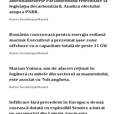
amendamentele Parlamentului referitoare la
legislația decarbonizării. Analiza efectului
asupra PNRR.
Autorii SocialImpactAward
România concurează pentru energia eoliană
marină: Executivul a prezentat șase zone
offshore cu o capacitate totală de peste 11 GW
Autorii SocialImpactAward
Marian Voinea, om de afaceri reținut în
legătură cu mitele din sectorul armamentului,
este asociat cu ‘Ndrangheta.
Autorii SocialImpactAward
Infiltrare fără precedent în Europa: o dronă
rusească dotată cu explozibil Semtex a intrat
pe aeroportul din Leipzig, Germania