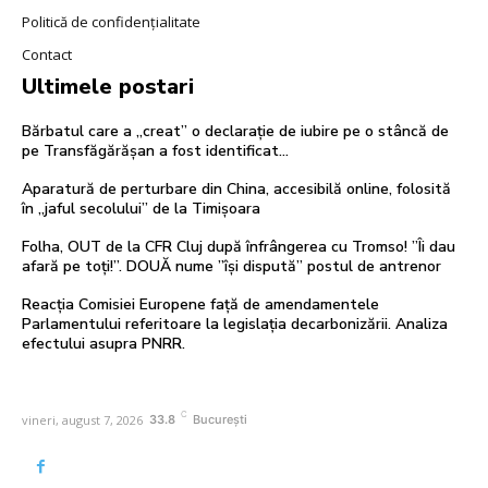
Politică de confidențialitate
Contact
Ultimele postari
Bărbatul care a „creat” o declarație de iubire pe o stâncă de
pe Transfăgărășan a fost identificat…
Aparatură de perturbare din China, accesibilă online, folosită
în „jaful secolului” de la Timișoara
Folha, OUT de la CFR Cluj după înfrângerea cu Tromso! ”Îi dau
afară pe toți!”. DOUĂ nume ”își dispută” postul de antrenor
Reacția Comisiei Europene față de amendamentele
Parlamentului referitoare la legislația decarbonizării. Analiza
efectului asupra PNRR.
C
vineri, august 7, 2026
33.8
București