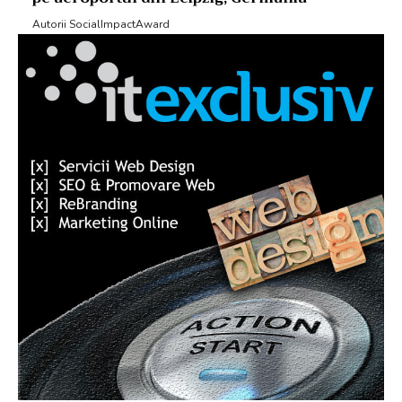
Autorii SocialImpactAward