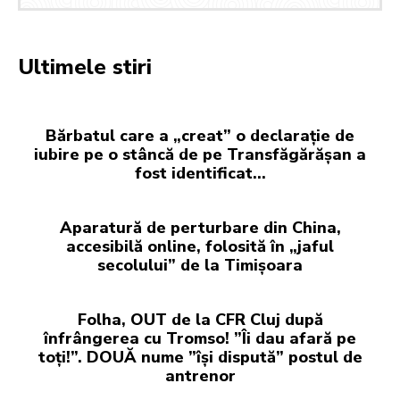
Ultimele stiri
Bărbatul care a „creat” o declarație de
iubire pe o stâncă de pe Transfăgărășan a
fost identificat…
Aparatură de perturbare din China,
accesibilă online, folosită în „jaful
secolului” de la Timișoara
Folha, OUT de la CFR Cluj după
înfrângerea cu Tromso! ”Îi dau afară pe
toți!”. DOUĂ nume ”își dispută” postul de
antrenor