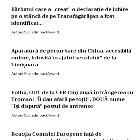
Bărbatul care a „creat” o declarație de iubire
pe o stâncă de pe Transfăgărășan a fost
identificat…
Autorii SocialImpactAward
Aparatură de perturbare din China, accesibilă
online, folosită în „jaful secolului” de la
Timișoara
Autorii SocialImpactAward
Folha, OUT de la CFR Cluj după înfrângerea cu
Tromso! ”Îi dau afară pe toți!”. DOUĂ nume
”își dispută” postul de antrenor
Autorii SocialImpactAward
Reacția Comisiei Europene față de