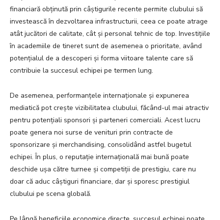
financiară obținută prin câștigurile recente permite clubului să
investească în dezvoltarea infrastructurii, ceea ce poate atrage
atât jucători de calitate, cât și personal tehnic de top. Investițiile
în academiile de tineret sunt de asemenea o prioritate, având
potențialul de a descoperi și forma viitoare talente care să
contribuie la succesul echipei pe termen lung.
De asemenea, performanțele internaționale și expunerea
mediatică pot crește vizibilitatea clubului, făcând-ul mai atractiv
pentru potențiali sponsori și parteneri comerciali. Acest lucru
poate genera noi surse de venituri prin contracte de
sponsorizare și merchandising, consolidând astfel bugetul
echipei. În plus, o reputație internațională mai bună poate
deschide ușa către turnee și competiții de prestigiu, care nu
doar că aduc câștiguri financiare, dar și sporesc prestigiul
clubului pe scena globală.
Pe lângă beneficiile economice directe, succesul echipei poate