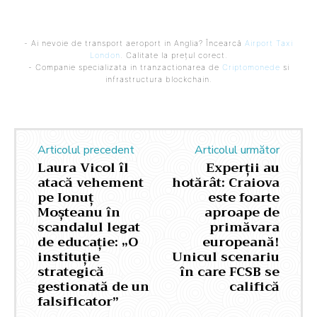
- Ai nevoie de transport aeroport in Anglia? Încearcă
Airport Taxi
London
. Calitate la prețul corect.
- Companie specializata in tranzactionarea de
Criptomonede
si
infrastructura blockchain.
Articolul precedent
Articolul următor
Laura Vicol îl
Experții au
atacă vehement
hotărât: Craiova
pe Ionuț
este foarte
Moșteanu în
aproape de
scandalul legat
primăvara
de educație: „O
europeană!
instituție
Unicul scenariu
strategică
în care FCSB se
gestionată de un
califică
falsificator”