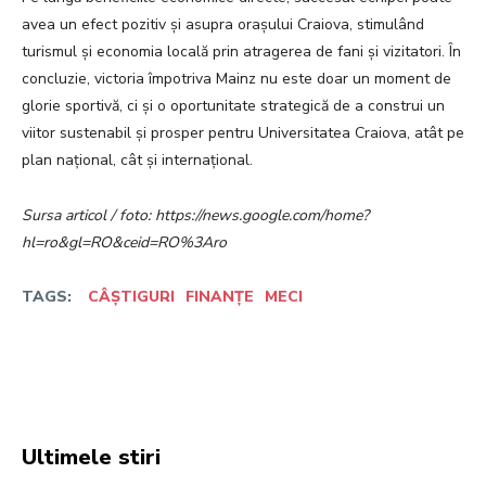
avea un efect pozitiv și asupra orașului Craiova, stimulând
turismul și economia locală prin atragerea de fani și vizitatori. În
concluzie, victoria împotriva Mainz nu este doar un moment de
glorie sportivă, ci și o oportunitate strategică de a construi un
viitor sustenabil și prosper pentru Universitatea Craiova, atât pe
plan național, cât și internațional.
Sursa articol / foto: https://news.google.com/home?
hl=ro&gl=RO&ceid=RO%3Aro
TAGS:
CÂȘTIGURI
FINANȚE
MECI
Facebook
Twitter
Pinterest
W
Ultimele stiri