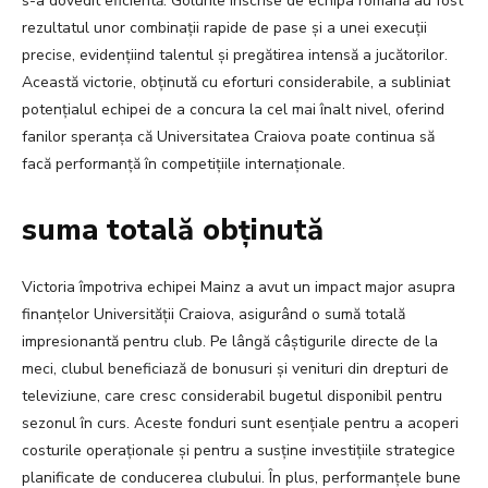
s-a dovedit eficientă. Golurile înscrise de echipa română au fost
rezultatul unor combinații rapide de pase și a unei execuții
precise, evidențiind talentul și pregătirea intensă a jucătorilor.
Această victorie, obținută cu eforturi considerabile, a subliniat
potențialul echipei de a concura la cel mai înalt nivel, oferind
fanilor speranța că Universitatea Craiova poate continua să
facă performanță în competițiile internaționale.
suma totală obținută
Victoria împotriva echipei Mainz a avut un impact major asupra
finanțelor Universității Craiova, asigurând o sumă totală
impresionantă pentru club. Pe lângă câștigurile directe de la
meci, clubul beneficiază de bonusuri și venituri din drepturi de
televiziune, care cresc considerabil bugetul disponibil pentru
sezonul în curs. Aceste fonduri sunt esențiale pentru a acoperi
costurile operaționale și pentru a susține investițiile strategice
planificate de conducerea clubului. În plus, performanțele bune