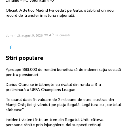
Dinamo – FC Voluntari 4-0
Oficial: Atletico Madrid l-a cedat pe Gata, stabilind un nou
record de transfer în istoria națională.
C
duminică, august 9, 2026
29.4
București
Stiri populare
Aproape 883.000 de români beneficiază de indemnizația socială
pentru pensionari
Darius Olaru se întâlnește cu rivalul din runda a 3-a
preliminară a UEFA Champions League
Tezaurul dacic în valoare de 2 milioane de euro, sustras din
Munții Orăștiei și vândut pe piața ilegală. Legătura cu „cartelul
sârbeasc”
Incident violent într-un tren din Regatul Unit: câteva
persoane rănite prin înjunghiere, doi suspecți reținuți