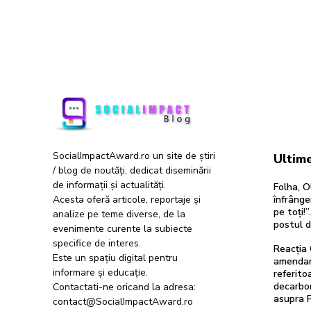
SocialImpactAward.ro un site de știri
Ultime
/ blog de noutăți, dedicat diseminării
de informații și actualități.
Folha, O
Acesta oferă articole, reportaje și
înfrânge
pe toți!
analize pe teme diverse, de la
postul 
evenimente curente la subiecte
specifice de interes.
Reacția 
Este un spațiu digital pentru
amendam
informare și educație.
referitoa
decarbon
Contactati-ne oricand la adresa:
asupra 
contact@SocialImpactAward.ro