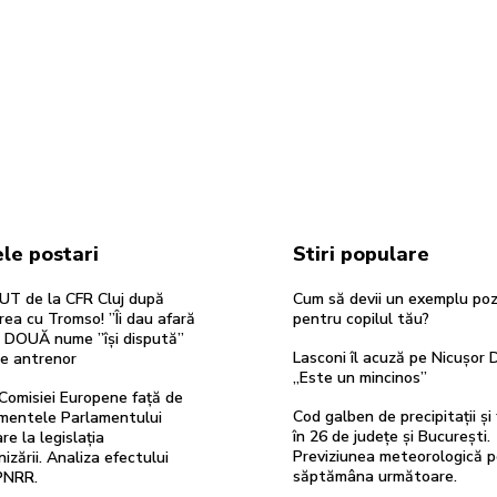
le postari
Stiri populare
UT de la CFR Cluj după
Cum să devii un exemplu poz
rea cu Tromso! ”Îi dau afară
pentru copilul tău?
”. DOUĂ nume ”își dispută”
Lasconi îl acuză pe Nicușor 
de antrenor
„Este un mincinos”
Comisiei Europene față de
Cod galben de precipitații și
entele Parlamentului
în 26 de județe și București.
re la legislația
Previziunea meteorologică 
izării. Analiza efectului
săptămâna următoare.
PNRR.