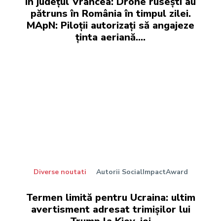
în județul Vrancea: Drone rusești au
pătruns în România în timpul zilei.
MApN: Piloții autorizați să angajeze
ținta aeriană....
Diverse noutati
Autorii SocialImpactAward
Termen limită pentru Ucraina: ultim
avertisment adresat trimișilor lui