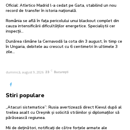
Oficial: Atletico Madrid l-a cedat pe Gata, stabilind un nou
record de transfer în istoria națională.
România se află în fața pericolului unui blackout complet din
cauza intensificării dificultăților energetice. Specialiștii cer
inspecții…
Dunărea rămâne la Cernavodă la cota din 3 august, în timp ce
în Ungaria, debitele au crescut cu 6 centimetri în ultimele 3
zile...
C
duminică, august 9, 2026
23
București
Stiri populare
„Atacuri sistematice”: Rusia avertizează direct Kievul după al
treilea asalt cu Oreșnik și solicită străinilor și diplomaților să
părăsească regiunea.
Mii de deținători, notificați de către forțele armate ale