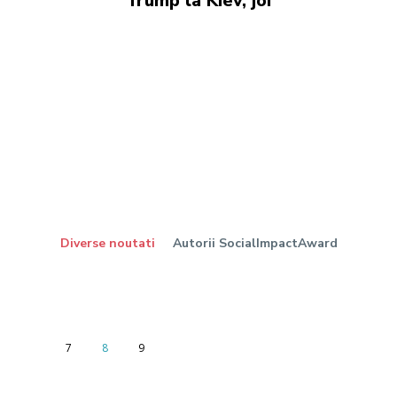
Trump la Kiev, joi
Diverse noutati
Autorii SocialImpactAward
7
8
9