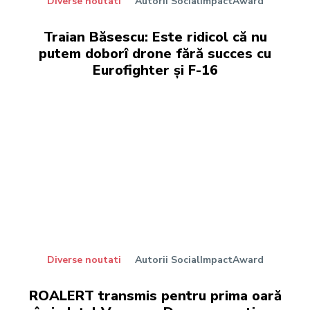
Diverse noutati
Autorii SocialImpactAward
Traian Băsescu: Este ridicol că nu
putem doborî drone fără succes cu
Eurofighter și F-16
Diverse noutati
Autorii SocialImpactAward
ROALERT transmis pentru prima oară