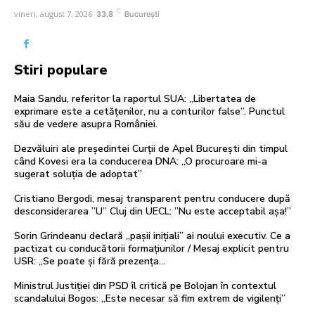
C
vineri, august 7, 2026
33.8
București
Stiri populare
Maia Sandu, referitor la raportul SUA: „Libertatea de
exprimare este a cetățenilor, nu a conturilor false”. Punctul
său de vedere asupra României.
Dezvăluiri ale președintei Curții de Apel București din timpul
când Kovesi era la conducerea DNA: „O procuroare mi-a
sugerat soluția de adoptat”
Cristiano Bergodi, mesaj transparent pentru conducere după
desconsiderarea ”U” Cluj din UECL: ”Nu este acceptabil așa!”
Sorin Grindeanu declară „pașii inițiali” ai noului executiv. Ce a
pactizat cu conducătorii formațiunilor / Mesaj explicit pentru
USR: „Se poate și fără prezența...
Ministrul Justiției din PSD îl critică pe Bolojan în contextul
scandalului Bogos: „Este necesar să fim extrem de vigilenți”