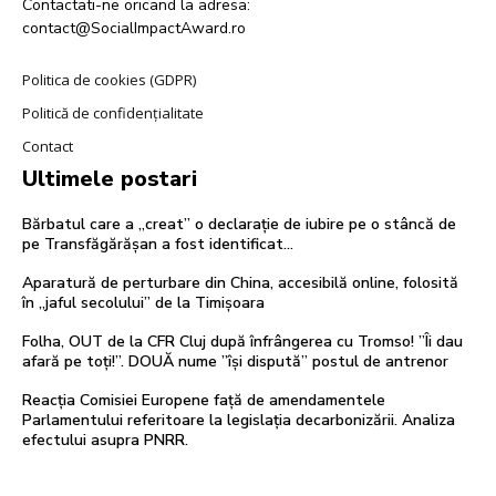
Contactati-ne oricand la adresa:
contact@SocialImpactAward.ro
Politica de cookies (GDPR)
Politică de confidențialitate
Contact
Ultimele postari
Bărbatul care a „creat” o declarație de iubire pe o stâncă de
pe Transfăgărășan a fost identificat…
Aparatură de perturbare din China, accesibilă online, folosită
în „jaful secolului” de la Timișoara
Folha, OUT de la CFR Cluj după înfrângerea cu Tromso! ”Îi dau
afară pe toți!”. DOUĂ nume ”își dispută” postul de antrenor
Reacția Comisiei Europene față de amendamentele
Parlamentului referitoare la legislația decarbonizării. Analiza
efectului asupra PNRR.