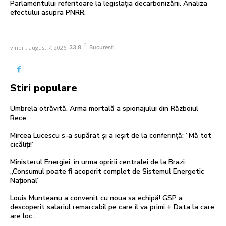
Parlamentului referitoare la legislația decarbonizării. Analiza
efectului asupra PNRR.
C
vineri, august 7, 2026
33.8
București
Stiri populare
Umbrela otrăvită. Arma mortală a spionajului din Războiul
Rece
Mircea Lucescu s-a supărat și a ieșit de la conferință: ”Mă tot
cicăliți!”
Ministerul Energiei, în urma opririi centralei de la Brazi:
„Consumul poate fi acoperit complet de Sistemul Energetic
Național”
Louis Munteanu a convenit cu noua sa echipă! GSP a
descoperit salariul remarcabil pe care îl va primi + Data la care
are loc...