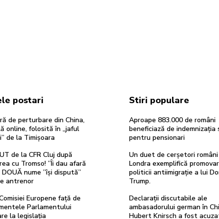
le postari
Stiri populare
ă de perturbare din China,
Aproape 883.000 de români
ă online, folosită în „jaful
beneficiază de indemnizația 
i” de la Timișoara
pentru pensionari
UT de la CFR Cluj după
Un duet de cerșetori români
rea cu Tromso! ”Îi dau afară
Londra exemplifică promova
”. DOUĂ nume ”își dispută”
politicii antiimigrație a lui D
de antrenor
Trump.
Comisiei Europene față de
Declarații discutabile ale
entele Parlamentului
ambasadorului german în Chi
re la legislația
Hubert Knirsch a fost acuza