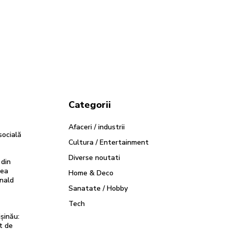
Categorii
Afaceri / industrii
socială
Cultura / Entertainment
Diverse noutati
 din
rea
Home & Deco
onald
Sanatate / Hobby
Tech
șinău:
t de