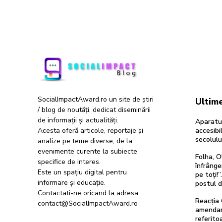
SocialImpactAward.ro un site de știri
Ultime
/ blog de noutăți, dedicat diseminării
de informații și actualități.
Aparatur
Acesta oferă articole, reportaje și
accesibil
secolulu
analize pe teme diverse, de la
evenimente curente la subiecte
Folha, O
specifice de interes.
înfrânge
Este un spațiu digital pentru
pe toți!
informare și educație.
postul 
Contactati-ne oricand la adresa:
Reacția 
contact@SocialImpactAward.ro
amendam
referitoa