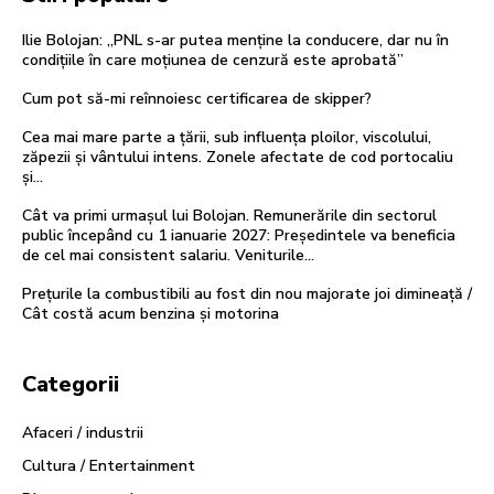
Ilie Bolojan: „PNL s-ar putea menține la conducere, dar nu în
condițiile în care moțiunea de cenzură este aprobată”
Cum pot să-mi reînnoiesc certificarea de skipper?
Cea mai mare parte a țării, sub influența ploilor, viscolului,
zăpezii și vântului intens. Zonele afectate de cod portocaliu
și…
Cât va primi urmașul lui Bolojan. Remunerările din sectorul
public începând cu 1 ianuarie 2027: Președintele va beneficia
de cel mai consistent salariu. Veniturile...
Prețurile la combustibili au fost din nou majorate joi dimineață /
Cât costă acum benzina și motorina
Categorii
Afaceri / industrii
Cultura / Entertainment