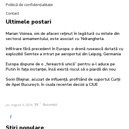
Politică de confidențialitate
Contact
Ultimele postari
Marian Voinea, om de afaceri reținut în legătură cu mitele din
sectorul armamentului, este asociat cu ‘Ndrangheta.
Infiltrare fără precedent în Europa: o dronă rusească dotată cu
explozibil Semtex a intrat pe aeroportul din Leipzig, Germania
Europa dispune de o „fereastră unică” pentru a-l aduce pe
Putin în fața instanței, însă există riscul să o piardă din nou
Sorin Blejnar, acuzat de influență, profitând de suportul Curții
de Apel București, în ciuda recentei decizii a CJUE
C
joi, august 6, 2026
35
București
Stiri populare