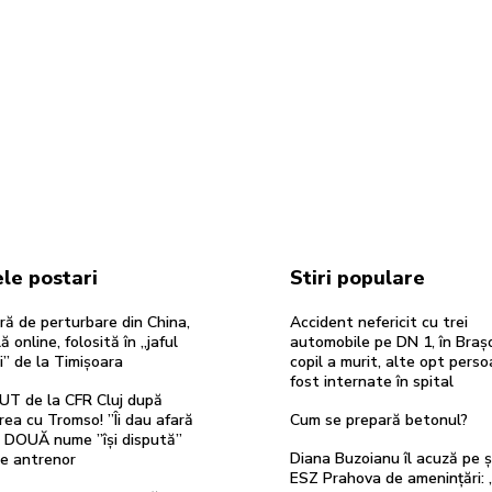
le postari
Stiri populare
ă de perturbare din China,
Accident nefericit cu trei
ă online, folosită în „jaful
automobile pe DN 1, în Braș
i” de la Timișoara
copil a murit, alte opt pers
fost internate în spital
UT de la CFR Cluj după
rea cu Tromso! ”Îi dau afară
Cum se prepară betonul?
”. DOUĂ nume ”își dispută”
Diana Buzoianu îl acuză pe ș
de antrenor
ESZ Prahova de amenințări: 