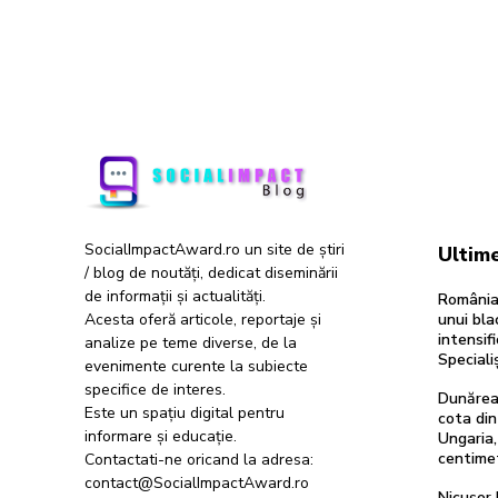
SocialImpactAward.ro un site de știri
Ultime
/ blog de noutăți, dedicat diseminării
de informații și actualități.
România 
Acesta oferă articole, reportaje și
unui bl
intensifi
analize pe teme diverse, de la
Specialiș
evenimente curente la subiecte
specifice de interes.
Dunărea
Este un spațiu digital pentru
cota din
informare și educație.
Ungaria,
centimetr
Contactati-ne oricand la adresa:
contact@SocialImpactAward.ro
Nicușor 