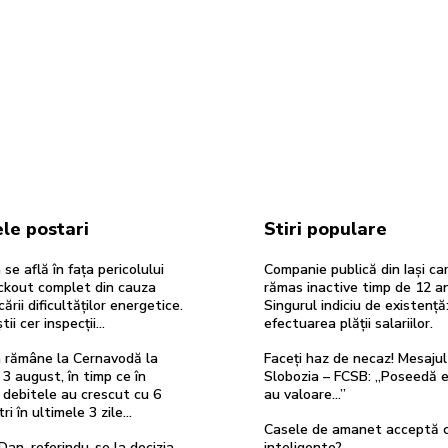
le postari
Stiri populare
se află în fața pericolului
Companie publică din Iași ca
ackout complet din cauza
rămas inactive timp de 12 an
cării dificultăților energetice.
Singurul indiciu de existență
tii cer inspecții…
efectuarea plății salariilor.
 rămâne la Cernavodă la
Faceți haz de necaz! Mesajul
 3 august, în timp ce în
Slobozia – FCSB: „Poseedă e
 debitele au crescut cu 6
au valoare…”
i în ultimele 3 zile...
Casele de amanet acceptă c
Dan, referindu-se la decizia
inteligente?