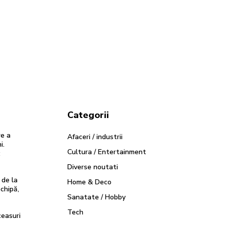
Categorii
re a
Afaceri / industrii
i.
Cultura / Entertainment
:
Diverse noutati
 de la
Home & Deco
chipă,
Sanatate / Hobby
Tech
easuri