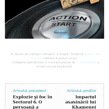
- Ai nevoie de transport aeroport in Anglia? Încearcă
Airport Taxi
London
. Calitate la prețul corect.
- Companie specializata in tranzactionarea de
Criptomonede
si
infrastructura blockchain.
Articolul precedent
Articolul următor
Explozie și foc în
Impactul
Sectorul 6. O
asasinării lui
persoană a
Khamenei