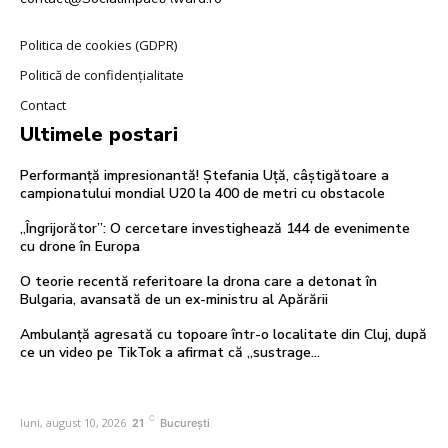
Politica de cookies (GDPR)
Politică de confidențialitate
Contact
Ultimele postari
Performanță impresionantă! Ștefania Uță, câștigătoare a
campionatului mondial U20 la 400 de metri cu obstacole
„Îngrijorător”: O cercetare investighează 144 de evenimente
cu drone în Europa
O teorie recentă referitoare la drona care a detonat în
Bulgaria, avansată de un ex-ministru al Apărării
Ambulanță agresată cu topoare într-o localitate din Cluj, după
ce un video pe TikTok a afirmat că „sustrage…
C
luni, august 10, 2026
21
București