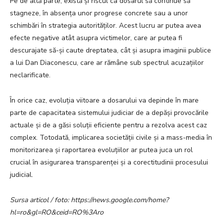
Pe de altă parte, există și riscul ca dosarul să continue să
stagneze, în absența unor progrese concrete sau a unor
schimbări în strategia autorităților. Acest lucru ar putea avea
efecte negative atât asupra victimelor, care ar putea fi
descurajate să-și caute dreptatea, cât și asupra imaginii publice
a lui Dan Diaconescu, care ar rămâne sub spectrul acuzațiilor
neclarificate.
În orice caz, evoluția viitoare a dosarului va depinde în mare
parte de capacitatea sistemului judiciar de a depăși provocările
actuale și de a găsi soluții eficiente pentru a rezolva acest caz
complex. Totodată, implicarea societății civile și a mass-media în
monitorizarea și raportarea evoluțiilor ar putea juca un rol
crucial în asigurarea transparenței și a corectitudinii procesului
judicial.
Sursa articol / foto: https://news.google.com/home?
hl=ro&gl=RO&ceid=RO%3Aro