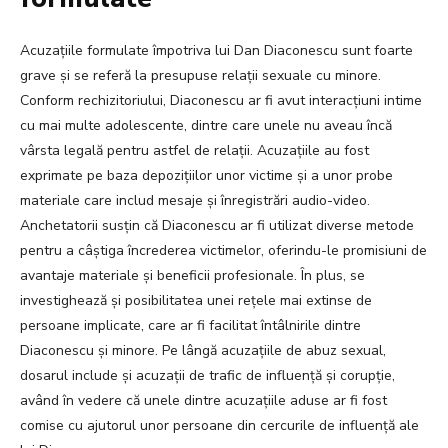
Acuzațiile formulate împotriva lui Dan Diaconescu sunt foarte
grave și se referă la presupuse relații sexuale cu minore.
Conform rechizitoriului, Diaconescu ar fi avut interacțiuni intime
cu mai multe adolescente, dintre care unele nu aveau încă
vârsta legală pentru astfel de relații. Acuzațiile au fost
exprimate pe baza depozițiilor unor victime și a unor probe
materiale care includ mesaje și înregistrări audio-video.
Anchetatorii susțin că Diaconescu ar fi utilizat diverse metode
pentru a câștiga încrederea victimelor, oferindu-le promisiuni de
avantaje materiale și beneficii profesionale. În plus, se
investighează și posibilitatea unei rețele mai extinse de
persoane implicate, care ar fi facilitat întâlnirile dintre
Diaconescu și minore. Pe lângă acuzațiile de abuz sexual,
dosarul include și acuzații de trafic de influență și corupție,
având în vedere că unele dintre acuzațiile aduse ar fi fost
comise cu ajutorul unor persoane din cercurile de influență ale