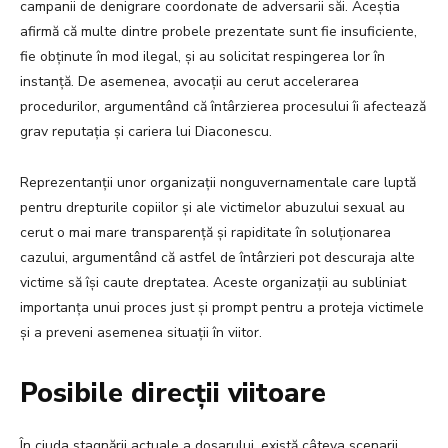
campanii de denigrare coordonate de adversarii săi. Aceștia
afirmă că multe dintre probele prezentate sunt fie insuficiente,
fie obținute în mod ilegal, și au solicitat respingerea lor în
instanță. De asemenea, avocații au cerut accelerarea
procedurilor, argumentând că întârzierea procesului îi afectează
grav reputația și cariera lui Diaconescu.
Reprezentanții unor organizații nonguvernamentale care luptă
pentru drepturile copiilor și ale victimelor abuzului sexual au
cerut o mai mare transparență și rapiditate în soluționarea
cazului, argumentând că astfel de întârzieri pot descuraja alte
victime să își caute dreptatea. Aceste organizații au subliniat
importanța unui proces just și prompt pentru a proteja victimele
și a preveni asemenea situații în viitor.
Posibile direcții viitoare
În ciuda stagnării actuale a dosarului, există câteva scenarii