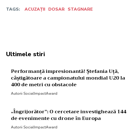
TAGS:
ACUZAȚII
DOSAR
STAGNARE
Facebook
Twitter
Pinterest
W
Ultimele stiri
Performanță impresionantă! Ștefania Uță,
câștigătoare a campionatului mondial U20 la
400 de metri cu obstacole
Autorii SocialImpactAward
„Îngrijorător”: O cercetare investighează 144
de evenimente cu drone în Europa
Autorii SocialImpactAward