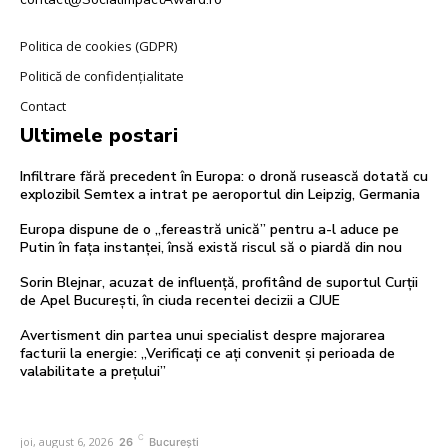
Politica de cookies (GDPR)
Politică de confidențialitate
Contact
Ultimele postari
Infiltrare fără precedent în Europa: o dronă rusească dotată cu
explozibil Semtex a intrat pe aeroportul din Leipzig, Germania
Europa dispune de o „fereastră unică” pentru a-l aduce pe
Putin în fața instanței, însă există riscul să o piardă din nou
Sorin Blejnar, acuzat de influență, profitând de suportul Curții
de Apel București, în ciuda recentei decizii a CJUE
Avertisment din partea unui specialist despre majorarea
facturii la energie: „Verificați ce ați convenit și perioada de
valabilitate a prețului”
C
joi, august 6, 2026
26
București