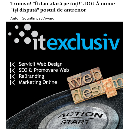
Tromso! ”Îi dau afară pe toți!”. DOUĂ nume
”își dispută” postul de antrenor
Autorii SocialImpactAward