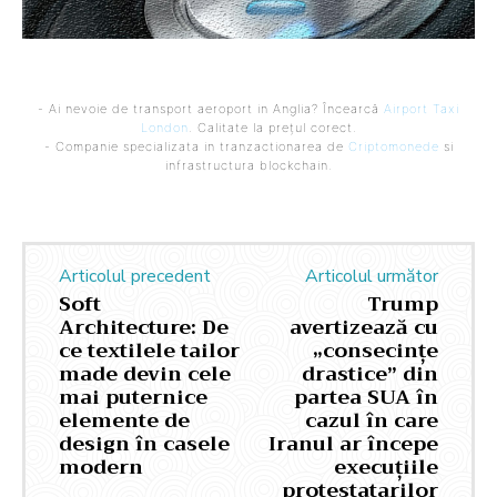
- Ai nevoie de transport aeroport in Anglia? Încearcă
Airport Taxi
London
. Calitate la prețul corect.
- Companie specializata in tranzactionarea de
Criptomonede
si
infrastructura blockchain.
Articolul precedent
Articolul următor
Soft
Trump
Architecture: De
avertizează cu
ce textilele tailor
„consecințe
made devin cele
drastice” din
mai puternice
partea SUA în
elemente de
cazul în care
design în casele
Iranul ar începe
modern
execuțiile
protestatarilor