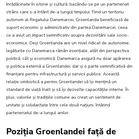
înrădăcinate în istorie și cultură, bazându-se pe un parteneriat
strâns care s-a întărit de-a lungul timpului. Fiind un teritoriu
autonom al Regatului Danemarcei, Groenlanda beneficiază de
suport economic și administrativ din partea Danemarcei, ceea
ce a avut un impact semnificativ asupra dezvoltării sale socio-
economice. Deși Groenlanda are un nivel ridicat de autonomie,
legăturile cu Danemarca rămân esențiale, atât din perspectiva
politică, cât și economică. Danemarca asigură nu doar apărarea
și politica externă a Groenlandei, dar și o parte semnificativă din
finanțare pentru infrastructură și servicii publice. Această
relație simbiotică a permis Groenlandei să își mențină un
standard de viață înalt și să își dezvolte capacitățile interne. În
plus, valorile și tradițiile comune au creat un sentiment de
unitate și solidaritate între cele două națiuni, întărind
parteneriatul de-a lungul anilor.
Poziția Groenlandei față de