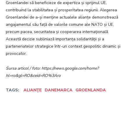
Groenlandei să beneficieze de expertiza și sprijinul UE,
contribuind la stabilitatea și prosperitatea regiunii. Alegerea
Groenlandei de a-și menține actualele alianțe demonstrează
angajamentul său față de valorile comune ale NATO și UE,
precum pacea, securitatea și cooperarea internațională.
Această decizie subliniază importanța solidarității și a
parteneriatelor strategice într-un context geopolitic dinamic și
provocator.
Sursa articol / foto: https://news.google.com/home?
hl=ro&gl=RO&ceid=RO%3Aro
TAGS:
ALIANȚE
DANEMARCA
GROENLANDA
Facebook
Twitter
Pinterest
W