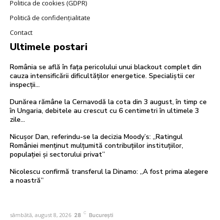
Politica de cookies (GDPR)
Politică de confidențialitate
Contact
Ultimele postari
România se află în fața pericolului unui blackout complet din
cauza intensificării dificultăților energetice. Specialiștii cer
inspecții…
Dunărea rămâne la Cernavodă la cota din 3 august, în timp ce
în Ungaria, debitele au crescut cu 6 centimetri în ultimele 3
zile...
Nicușor Dan, referindu-se la decizia Moody’s: „Ratingul
României menținut mulțumită contribuțiilor instituțiilor,
populației și sectorului privat”
Nicolescu confirmă transferul la Dinamo: „A fost prima alegere
a noastră”
C
sâmbătă, august 8, 2026
28
București