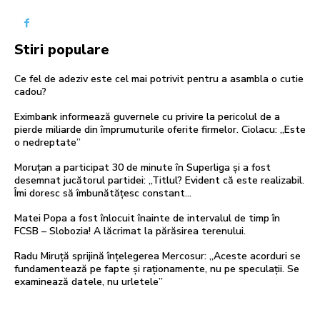
Stiri populare
Ce fel de adeziv este cel mai potrivit pentru a asambla o cutie
cadou?
Eximbank informează guvernele cu privire la pericolul de a
pierde miliarde din împrumuturile oferite firmelor. Ciolacu: „Este
o nedreptate”
Moruțan a participat 30 de minute în Superliga și a fost
desemnat jucătorul partidei: „Titlul? Evident că este realizabil.
Îmi doresc să îmbunătățesc constant...
Matei Popa a fost înlocuit înainte de intervalul de timp în
FCSB – Slobozia! A lăcrimat la părăsirea terenului.
Radu Miruță sprijină înțelegerea Mercosur: „Aceste acorduri se
fundamentează pe fapte și raționamente, nu pe speculații. Se
examinează datele, nu urletele”