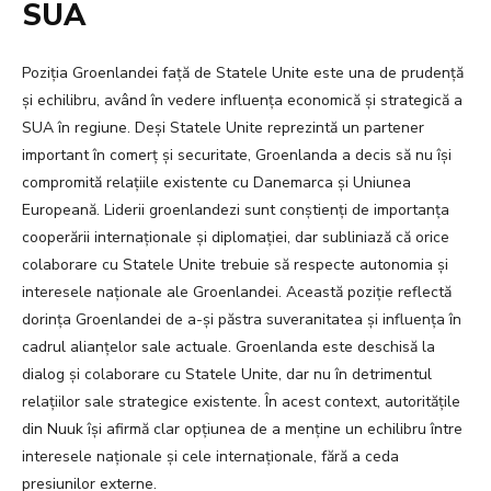
SUA
Poziția Groenlandei față de Statele Unite este una de prudență
și echilibru, având în vedere influența economică și strategică a
SUA în regiune. Deși Statele Unite reprezintă un partener
important în comerț și securitate, Groenlanda a decis să nu își
compromită relațiile existente cu Danemarca și Uniunea
Europeană. Liderii groenlandezi sunt conștienți de importanța
cooperării internaționale și diplomației, dar subliniază că orice
colaborare cu Statele Unite trebuie să respecte autonomia și
interesele naționale ale Groenlandei. Această poziție reflectă
dorința Groenlandei de a-și păstra suveranitatea și influența în
cadrul alianțelor sale actuale. Groenlanda este deschisă la
dialog și colaborare cu Statele Unite, dar nu în detrimentul
relațiilor sale strategice existente. În acest context, autoritățile
din Nuuk își afirmă clar opțiunea de a menține un echilibru între
interesele naționale și cele internaționale, fără a ceda
presiunilor externe.