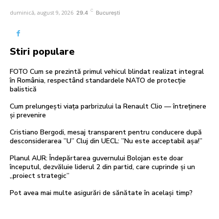
C
duminică, august 9, 2026
29.4
București
Stiri populare
FOTO Cum se prezintă primul vehicul blindat realizat integral
în România, respectând standardele NATO de protecție
balistică
Cum prelungești viața parbrizului la Renault Clio — întreținere
și prevenire
Cristiano Bergodi, mesaj transparent pentru conducere după
desconsiderarea ”U” Cluj din UECL: ”Nu este acceptabil așa!”
Planul AUR: Îndepărtarea guvernului Bolojan este doar
începutul, dezvăluie liderul 2 din partid, care cuprinde și un
„proiect strategic”
Pot avea mai multe asigurări de sănătate în același timp?