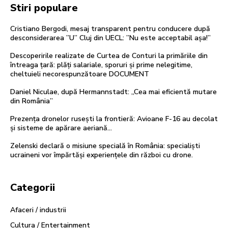
Stiri populare
Cristiano Bergodi, mesaj transparent pentru conducere după
desconsiderarea ”U” Cluj din UECL: ”Nu este acceptabil așa!”
Descoperirile realizate de Curtea de Conturi la primăriile din
întreaga țară: plăți salariale, sporuri și prime nelegitime,
cheltuieli necorespunzătoare DOCUMENT
Daniel Niculae, după Hermannstadt: „Cea mai eficientă mutare
din România”
Prezența dronelor rusești la frontieră: Avioane F-16 au decolat
și sisteme de apărare aeriană…
Zelenski declară o misiune specială în România: specialiști
ucraineni vor împărtăși experiențele din război cu drone.
Categorii
Afaceri / industrii
Cultura / Entertainment