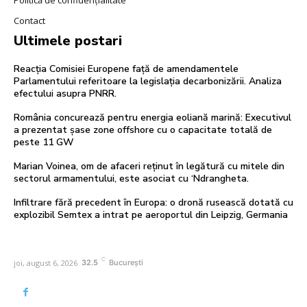
Contact
Ultimele postari
Reacția Comisiei Europene față de amendamentele
Parlamentului referitoare la legislația decarbonizării. Analiza
efectului asupra PNRR.
România concurează pentru energia eoliană marină: Executivul
a prezentat șase zone offshore cu o capacitate totală de
peste 11 GW
Marian Voinea, om de afaceri reținut în legătură cu mitele din
sectorul armamentului, este asociat cu ‘Ndrangheta.
Infiltrare fără precedent în Europa: o dronă rusească dotată cu
explozibil Semtex a intrat pe aeroportul din Leipzig, Germania
C
joi, august 6, 2026
32.5
București