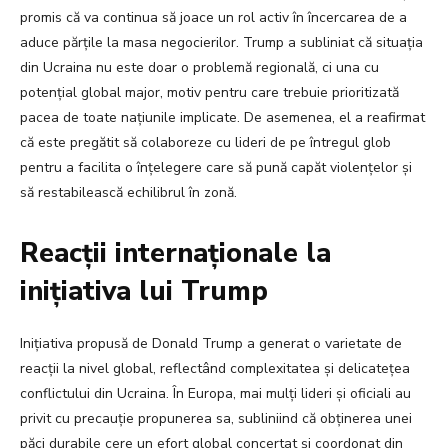
promis că va continua să joace un rol activ în încercarea de a
aduce părțile la masa negocierilor. Trump a subliniat că situația
din Ucraina nu este doar o problemă regională, ci una cu
potențial global major, motiv pentru care trebuie prioritizată
pacea de toate națiunile implicate. De asemenea, el a reafirmat
că este pregătit să colaboreze cu lideri de pe întregul glob
pentru a facilita o înțelegere care să pună capăt violențelor și
să restabilească echilibrul în zonă.
Reacții internaționale la
inițiativa lui Trump
Inițiativa propusă de Donald Trump a generat o varietate de
reacții la nivel global, reflectând complexitatea și delicatețea
conflictului din Ucraina. În Europa, mai mulți lideri și oficiali au
privit cu precauție propunerea sa, subliniind că obținerea unei
păci durabile cere un efort global concertat și coordonat din