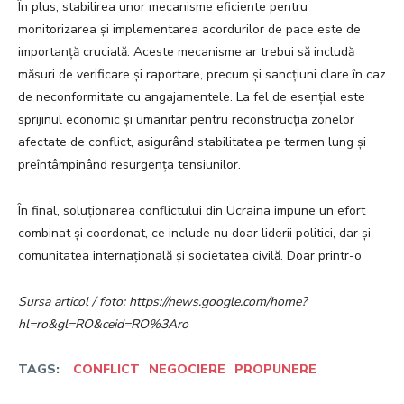
În plus, stabilirea unor mecanisme eficiente pentru
monitorizarea și implementarea acordurilor de pace este de
importanță crucială. Aceste mecanisme ar trebui să includă
măsuri de verificare și raportare, precum și sancțiuni clare în caz
de neconformitate cu angajamentele. La fel de esențial este
sprijinul economic și umanitar pentru reconstrucția zonelor
afectate de conflict, asigurând stabilitatea pe termen lung și
preîntâmpinând resurgența tensiunilor.
În final, soluționarea conflictului din Ucraina impune un efort
combinat și coordonat, ce include nu doar liderii politici, dar și
comunitatea internațională și societatea civilă. Doar printr-o
Sursa articol / foto: https://news.google.com/home?
hl=ro&gl=RO&ceid=RO%3Aro
TAGS:
CONFLICT
NEGOCIERE
PROPUNERE