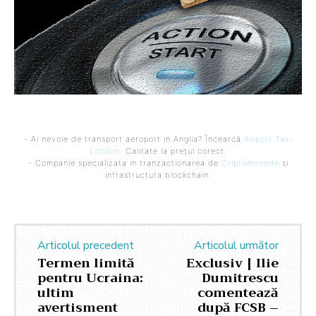
- Ai nevoie de transport aeroport in Anglia? Încearcă
Airport Taxi
London
. Calitate la prețul corect.
- Companie specializata in tranzactionarea de
Criptomonede
si
infrastructura blockchain.
Articolul precedent
Articolul următor
Termen limită
Exclusiv | Ilie
pentru Ucraina:
Dumitrescu
ultim
comentează
avertisment
după FCSB –