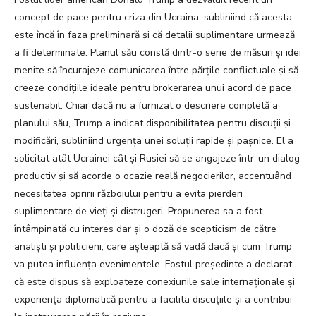
concept de pace pentru criza din Ucraina, subliniind că acesta
este încă în faza preliminară și că detalii suplimentare urmează
a fi determinate. Planul său constă dintr-o serie de măsuri și idei
menite să încurajeze comunicarea între părțile conflictuale și să
creeze condițiile ideale pentru brokerarea unui acord de pace
sustenabil. Chiar dacă nu a furnizat o descriere completă a
planului său, Trump a indicat disponibilitatea pentru discuții și
modificări, subliniind urgența unei soluții rapide și pașnice. El a
solicitat atât Ucrainei cât și Rusiei să se angajeze într-un dialog
productiv și să acorde o ocazie reală negocierilor, accentuând
necesitatea opririi războiului pentru a evita pierderi
suplimentare de vieți și distrugeri. Propunerea sa a fost
întâmpinată cu interes dar și o doză de scepticism de către
analiști și politicieni, care așteaptă să vadă dacă și cum Trump
va putea influența evenimentele. Fostul președinte a declarat
că este dispus să exploateze conexiunile sale internaționale și
experiența diplomatică pentru a facilita discuțiile și a contribui