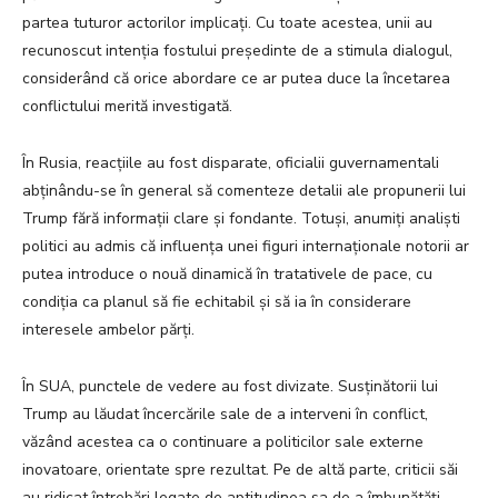
partea tuturor actorilor implicați. Cu toate acestea, unii au
recunoscut intenția fostului președinte de a stimula dialogul,
considerând că orice abordare ce ar putea duce la încetarea
conflictului merită investigată.
În Rusia, reacțiile au fost disparate, oficialii guvernamentali
abținându-se în general să comenteze detalii ale propunerii lui
Trump fără informații clare și fondante. Totuși, anumiți analiști
politici au admis că influența unei figuri internaționale notorii ar
putea introduce o nouă dinamică în tratativele de pace, cu
condiția ca planul să fie echitabil și să ia în considerare
interesele ambelor părți.
În SUA, punctele de vedere au fost divizate. Susținătorii lui
Trump au lăudat încercările sale de a interveni în conflict,
văzând acestea ca o continuare a politicilor sale externe
inovatoare, orientate spre rezultat. Pe de altă parte, criticii săi
au ridicat întrebări legate de aptitudinea sa de a îmbunătăți