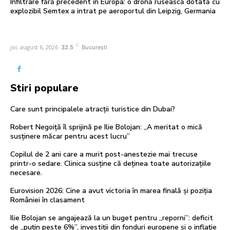
Infiltrare fără precedent în Europa: o dronă rusească dotată cu
explozibil Semtex a intrat pe aeroportul din Leipzig, Germania
C
joi, august 6, 2026
32.5
București
Stiri populare
Care sunt principalele atracții turistice din Dubai?
Robert Negoiță îl sprijină pe Ilie Bolojan: „A meritat o mică
susținere măcar pentru acest lucru”
Copilul de 2 ani care a murit post-anestezie mai trecuse
printr-o sedare. Clinica susține că deținea toate autorizațiile
necesare.
Eurovision 2026: Cine a avut victoria în marea finală și poziția
României în clasament
Ilie Bolojan se angajează la un buget pentru „reporni”: deficit
de „puțin peste 6%”, investiții din fonduri europene și o inflație