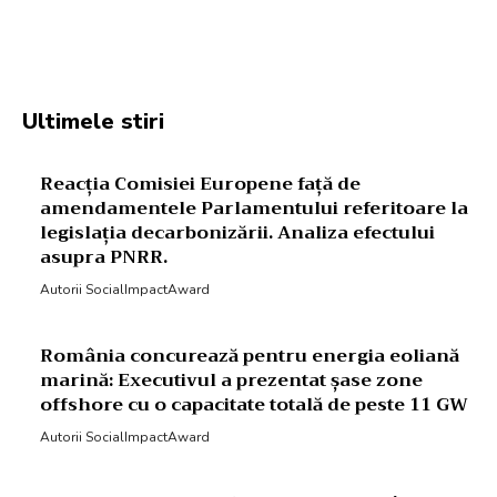
Facebook
Twitter
Pinterest
W
Ultimele stiri
Reacția Comisiei Europene față de
amendamentele Parlamentului referitoare la
legislația decarbonizării. Analiza efectului
asupra PNRR.
Autorii SocialImpactAward
România concurează pentru energia eoliană
marină: Executivul a prezentat șase zone
offshore cu o capacitate totală de peste 11 GW
Autorii SocialImpactAward