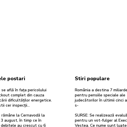
le postari
Stiri populare
se află în fața pericolului
România a destina 7 miliarde
ackout complet din cauza
pentru pensiile speciale ale
cării dificultăților energetice.
judecătorilor în ultimii cinci a
tii cer inspecții…
s-
 rămâne la Cernavodă la
SURSE: Se realizează evaluă
 3 august, în timp ce în
pentru un vot-fulger al Exec
 debitele au crescut cu 6
Veștea. Ce nume sunt luate