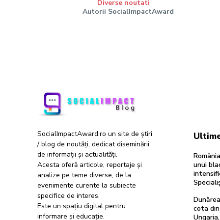
Diverse noutati
Autorii SocialImpactAward
SocialImpactAward.ro un site de știri
Ultime
/ blog de noutăți, dedicat diseminării
de informații și actualități.
România 
Acesta oferă articole, reportaje și
unui bl
intensifi
analize pe teme diverse, de la
Specialiș
evenimente curente la subiecte
specifice de interes.
Dunărea
Este un spațiu digital pentru
cota din
informare și educație.
Ungaria,